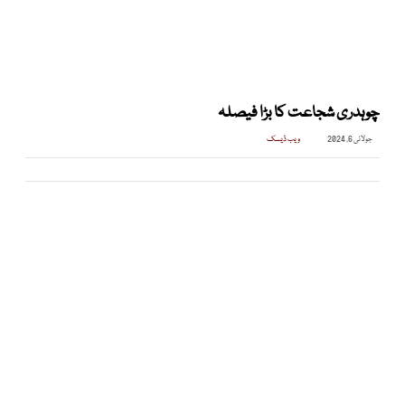
چوہدری شجاعت کا بڑا فیصلہ
جولائی 6, 2024
ویب ڈیسک