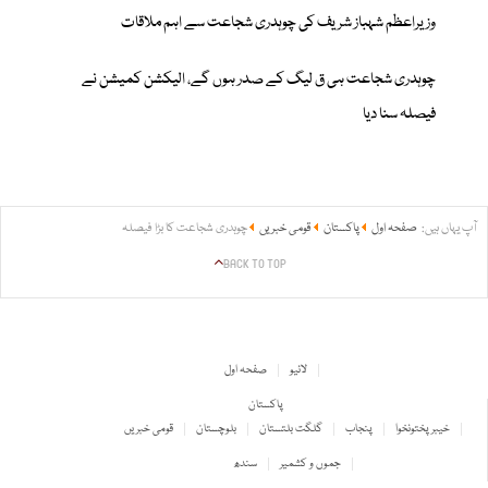
وزیراعظم شہباز شریف کی چوہدری شجاعت سے اہم ملاقات
چوہدری شجاعت ہی ق لیگ کے صدر ہوں گے، الیکشن کمیشن نے
فیصلہ سنا دیا
آپ یہاں ہیں:
صفحہ اول
پاکستان
قومی خبریں
چوہدری شجاعت کا بڑا فیصلہ
BACK TO TOP
لائیو
صفحہ اول
پاکستان
خیبر پختونخوا
پنجاب
گلگت بلتستان
بلوچستان
قومی خبریں
جموں و کشمیر
سندھ