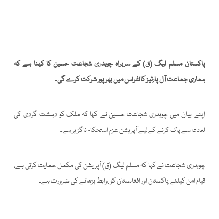
پاکستان مسلم لیگ (ق) کے سربراہ چوہدری شجاعت حسین کا کہنا ہے کہ
ہماری جماعت آل پارٹیز کانفرنس میں بھرپور شرکت کرے گی۔
اپنے بیان میں چوہدری شجاعت حسین نے کہا کہ ملک کو دہشت گردی کی
لعنت سے پاک کرنے کےلیے آپریشن عزم استحکام ناگزیر ہے۔
چوہدری شجاعت نے کہا کہ مسلم لیگ (ق) آپریشن کی مکمل حمایت کرتی ہے،
قیام امن کیلئے پاکستان اور افغانستان کو روابط بڑھانے کی ضرورت ہے۔