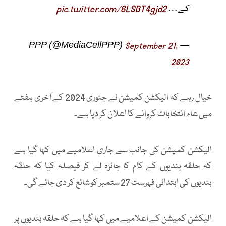
کے…
pic.twitter.com/6LSBT4gjd2
— PPP (@MediaCellPPP)
September 21,
2023
خیال رہے کہ الیکشن کمیشن نے جنوری 2024 کے آخری ہفتے
میں عام انتخابات کروانے کا اعلان کر دیا ہے۔
الیکشن کمیشن کی جانب سے جاری اعلامیے میں کہا گیا ہے
کہ حلقہ بندیوں کے کام کا جائزہ لے کر فیصلہ کیا کہ حلقہ
بندیوں کی ابتدائی فہرست 27 ستمبر کو شائع کر دی جائے گی۔
الیکشن کمیشن کے اعلامیے میں کہا گیا ہے کہ حلقہ بندیوں پر