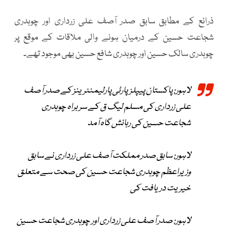
ذرائع کے مطابق سابق صدر آصف علی زرداری اور چوہدری
شجاعت حسین کے درمیان ہونے والی ملاقات کے موقع پر
چوہدری سالک حسین اور چوہدری شافع حسین بھی موجود تھے۔
لاہور: پاکستان پیپلزپارٹی پارلیمنٹرینز کے صدر آصف
علی زرداری کی مسلم لیگ ق کے سربراہ چوہدری
شجاعت حسین کی رہائش گاہ آمد
لاہور: سابق صدر مملکت آصف علی زرداری نے سابق
وزیراعظم چوہدری شجاعت حسین کی صحت سے متعلق
خیریت دریافت کی
لاہور: صدر آصف علی زرداری اور چوہدری شجاعت حسین