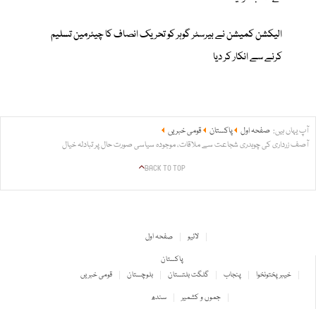
الیکشن کمیشن نے بیرسٹر گوہر کو تحریک انصاف کا چیئرمین تسلیم
کرنے سے انکار کر دیا
آپ یہاں ہیں:
صفحہ اول
پاکستان
قومی خبریں
آصف زرداری کی چوہدری شجاعت سے ملاقات، موجودہ سیاسی صورت حال پر تبادلہ خیال
BACK TO TOP
لائیو
صفحہ اول
پاکستان
خیبر پختونخوا
پنجاب
گلگت بلتستان
بلوچستان
قومی خبریں
جموں و کشمیر
سندھ