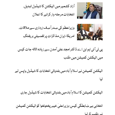
آزاد کشمیر میں الیکشن کا شیڈول تبدیل،
انتخابات مرحلہ وار کرانے کا اعلان
وزیراعظم کی صدر آصف زرداری سے ملاقات،
امریکا-ایران مذاکرات پر تفصیلی بریفنگ
پی ٹی آئی ایم این اے ڈاکٹر امجد علی آمدن سے زیادہ اثاثہ جات کیس
میں الیکشن کمیشن میں طلب
الیکشن کمیشن نے اسلام آباد میں بلدیاتی انتخابات کا شیڈول واپس لے
لیا
الیکشن کمیشن کا اسلام آباد میں بلدیاتی انتخابات کا شیڈول جاری
انتخابی بے ضابطگی کیس: وزیراعلیٰ خیبرپختونخوا کو الیکشن کمیشن
نے طلب کر لیا