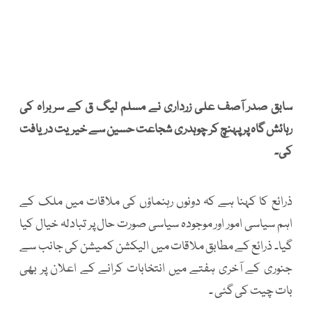
سابق صدر آصف علی زرداری نے مسلم لیگ ق کے سربراہ کی
رہائش گاہ پر پہنچ کر چوہدری شجاعت حسین سے خیریت دریافت
کی۔
ذرائع کا کہنا ہے کہ دونوں رہنماؤں کی ملاقات میں ملک کے
اہم سیاسی امور اور موجودہ سیاسی صورت حال پر تبادلہ خیال کیا
گیا۔ ذرائع کے مطابق ملاقات میں الیکشن کمیشن کی جانب سے
جنوری کے آخری ہفتے میں انتخابات کرانے کے اعلان پر بھی
بات چیت کی گئی ۔