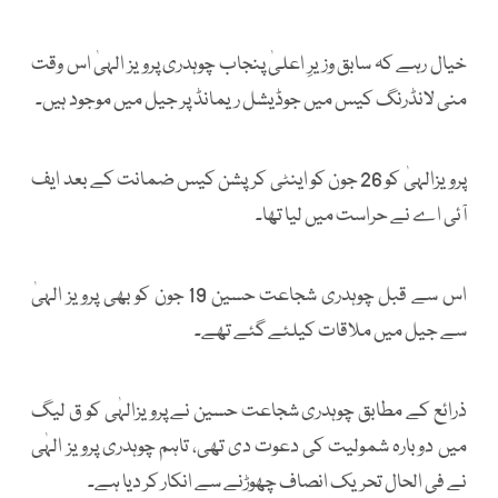
خیال رہے کہ سابق وزیرِ اعلیٰ پنجاب چوہدری پرویز الہیٰ اس وقت
منی لانڈرنگ کیس میں جوڈیشل ریمانڈ پر جیل میں موجود ہیں۔
پرویزالہیٰ کو 26 جون کو اینٹی کرپشن کیس ضمانت کے بعد ایف
آئی اے نے حراست میں لیا تھا۔
اس سے قبل چوہدری شجاعت حسین 19 جون کو بھی پرویز الہیٰ
سے جیل میں ملاقات کیلئے گئے تھے۔
ذرائع کے مطابق چوہدری شجاعت حسین نے پرویزالہٰی کو ق لیگ
میں دوبارہ شمولیت کی دعوت دی تھی، تاہم چوہدری پرویز الہٰی
نے فی الحال تحریک انصاف چھوڑنے سے انکار کر دیا ہے۔