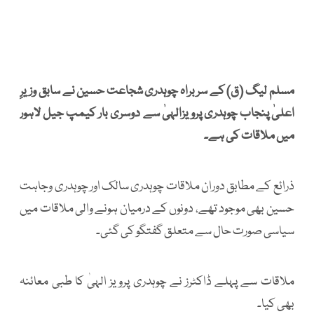
مسلم لیگ (ق) کے سربراہ چوہدری شجاعت حسین نے سابق وزیرِ
اعلیٰ پنجاب چوہدری پرویزالہیٰ سے دوسری بار کیمپ جیل لاہور
میں ملاقات کی ہے۔
ذرائع کے مطابق دوران ملاقات چوہدری سالک اور چوہدری وجاہت
حسین بھی موجود تھے، دونوں کے درمیان ہونے والی ملاقات میں
سیاسی صورت حال سے متعلق گفتگو کی گئی۔
ملاقات سے پہلے ڈاکٹرز نے چوہدری پرویز الہیٰ کا طبی معائنہ
بھی کیا۔