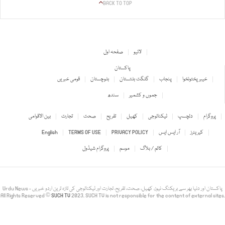
BACK TO TOP
لائیو
صفحہ اول
پاکستان
خیبر پختونخوا
پنجاب
گلگت بلتستان
بلوچستان
قومی خبریں
جموں و کشمیر
سندھ
پروگرام
دلچسپ
ٹیکنالوجی
کھیل
تفریح
صحت
تجارت
بین الاقوامی
کیریئرز
آر ایس ایس
PRIVACY POLICY
TERMS OF USE
English
کالم / بلاگ
موسم
پروگرام شیڈول
Urdu News - پاکستان اور دنیا بھر سے بریکنگ نیوز، کھیل، صحت، تفریح، تجارت اور ٹیکنالوجی کی تازہ ترین اردو خبریں
All Rights Reserved ©
SUCH TV
2023. SUCH TV is not responsible for the content of external sites.