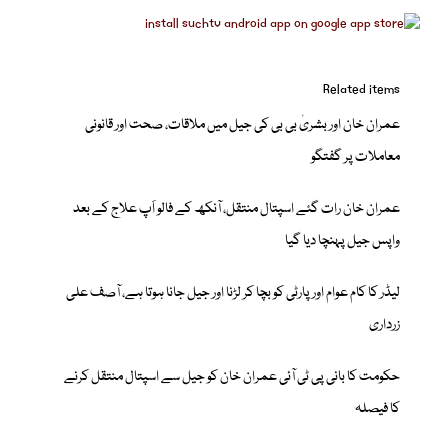
Related items
عمران خان اور بشریٰ بی بی کی جیل میں ملاقات، صحت اور قانونی
معاملات پر گفتگو
عمران خان رات گئے اسپتال منتقل، آنکھ کے فالو اَپ علاج کے بعد
واپس جیل پہنچا دیا گیا
لیڈر کا کام عوام اور پارٹی کو بچا کر لڑنا اور جیل جانا ہوتا ہے، آصف علی
زرداری
حکومت کا بانی پی ٹی آئی عمران خان کو جیل سے اسپتال منتقل کرنے
کا فیصلہ