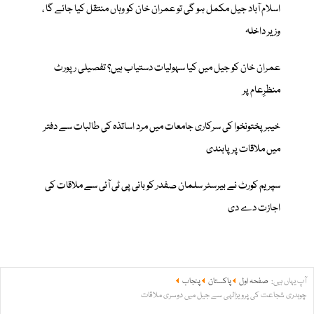
اسلام آباد جیل مکمل ہو گی تو عمران خان کو وہاں منتقل کیا جائے گا ،
وزیر داخلہ
عمران خان کو جیل میں کیا سہولیات دستیاب ہیں؟ تفصیلی رپورٹ
منظرِعام پر
خیبرپختونخوا کی سرکاری جامعات میں مرد اساتذہ کی طالبات سے دفتر
میں ملاقات پر پابندی
سپریم کورٹ نے بیرسٹر سلمان صفدر کو بانی پی ٹی آئی سے ملاقات کی
اجازت دے دی
آپ یہاں ہیں:
صفحہ اول
پاکستان
پنجاب
چوہدری شجاعت کی پرویزالہی سے جیل میں دوسری ملاقات