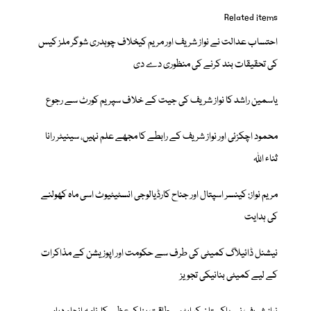
Related items
احتساب عدالت نے نواز شریف اور مریم کیخلاف چوہدری شوگر ملز کیس
کی تحقیقات بند کرنے کی منظوری دے دی
یاسمین راشد کا نواز شریف کی جیت کے خلاف سپریم کورٹ سے رجوع
محمود اچکزئی اور نواز شریف کے رابطے کا مجھے علم نہیں، سینیٹر رانا
ثناء اللہ
مریم نواز: کینسر اسپتال اور جناح کارڈیالوجی انسٹیٹیوٹ اسی ماہ کھولنے
کی ہدایت
نیشنل ڈائیلاگ کمیٹی کی طرف سے حکومت اور اپوزیشن کے مذاکرات
کے لیے کمیٹی بنانیکی تجویز