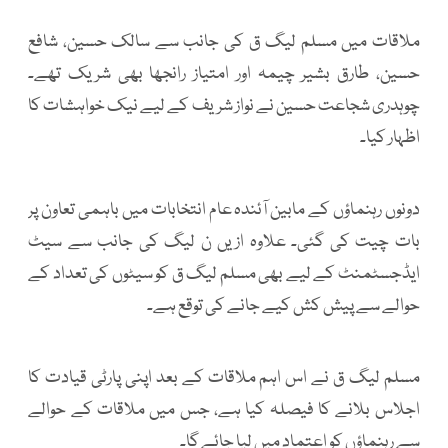
ملاقات میں مسلم لیگ ق کی جانب سے سالک حسین، شافع
حسین، طارق بشیر چیمہ اور امتیاز رانجھا بھی شریک تھے۔
چوہدری شجاعت حسین نے نواز شریف کے لیے نیک خواہشات کا
اظہار کیا۔
دونوں رہنماؤں کے مابین آئندہ عام انتخابات میں باہمی تعاون پر
بات چیت کی گئی۔ علاوہ ازیں ن لیگ کی جانب سے سیٹ
ایڈجسٹمنٹ کے لیے بھی مسلم لیگ ق کو سیٹوں کی تعداد کے
حوالے سے پیش کش کیے جانے کی توقع ہے۔
مسلم لیگ ق نے اس اہم ملاقات کے بعد اپنی پارٹی قیادت کا
اجلاس بلانے کا فیصلہ کیا ہے، جس میں ملاقات کے حوالے
سے رہنماؤں کو اعتماد میں لیا جائے گا۔