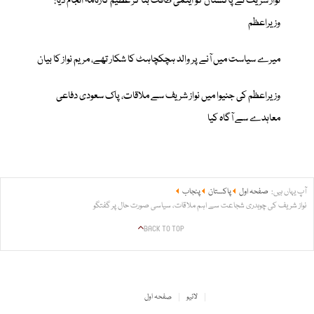
نواز شریف نے پاکستان کو ایٹمی طاقت بنا کر عظیم کارنامہ انجام دیا:
وزیراعظم
میرے سیاست میں آنے پر والد ہچکچاہٹ کا شکار تھے، مریم نواز کا بیان
وزیراعظم کی جنیوا میں نواز شریف سے ملاقات، پاک سعودی دفاعی
معاہدے سے آگاہ کیا
آپ یہاں ہیں:
صفحہ اول
پاکستان
پنجاب
نواز شریف کی چوہدری شجاعت سے اہم ملاقات، سیاسی صورت حال پر گفتگو
BACK TO TOP
لائیو
صفحہ اول