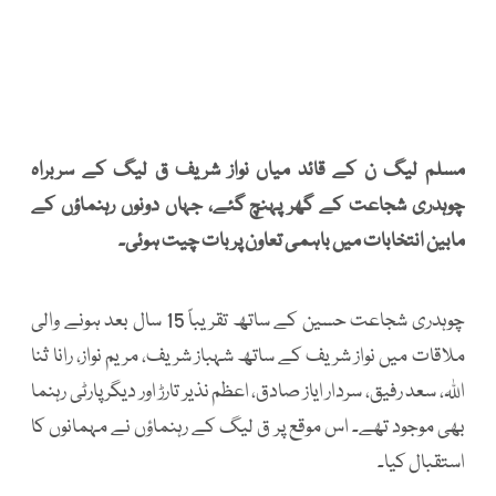
مسلم لیگ ن کے قائد میاں نواز شریف ق لیگ کے سربراہ
چوہدری شجاعت کے گھر پہنچ گئے، جہاں دونوں رہنماؤں کے
مابین انتخابات میں باہمی تعاون پر بات چیت ہوئی۔
چوہدری شجاعت حسین کے ساتھ تقریباً 15 سال بعد ہونے والی
ملاقات میں نواز شریف کے ساتھ شہباز شریف، مریم نواز، رانا ثنا
اللہ، سعد رفیق، سردار ایاز صادق، اعظم نذیر تارڑ اور دیگر پارٹی رہنما
بھی موجود تھے۔ اس موقع پر ق لیگ کے رہنماؤں نے مہمانوں کا
استقبال کیا۔