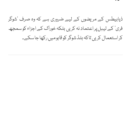
ذیابیطس کے مریضوں کے لیے ضروری ہے کہ وہ صرف ’شوگر
فری‘ کے لیبل پر اعتماد نہ کریں بلکہ خوراک کے اجزاء کو سمجھ
کر استعمال کریں تاکہ بلڈ شوگر کو قابو میں رکھا جا سکے۔