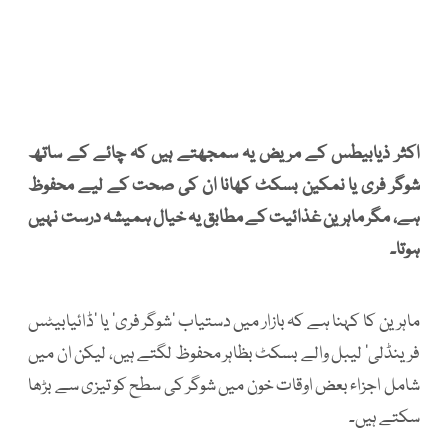
اکثر ذیابیطس کے مریض یہ سمجھتے ہیں کہ چائے کے ساتھ
شوگر فری یا نمکین بسکٹ کھانا ان کی صحت کے لیے محفوظ
ہے، مگر ماہرین غذائیت کے مطابق یہ خیال ہمیشہ درست نہیں
ہوتا۔
ماہرین کا کہنا ہے کہ بازار میں دستیاب ’شوگر فری‘ یا ’ڈائیابیٹس
فرینڈلی‘ لیبل والے بسکٹ بظاہر محفوظ لگتے ہیں، لیکن ان میں
شامل اجزاء بعض اوقات خون میں شوگر کی سطح کو تیزی سے بڑھا
سکتے ہیں۔