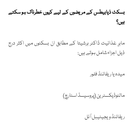
بسکٹ ذیابیطس کے مریضوں کے لیے کیوں خطرناک ہو سکتے
ہیں؟
ماہرِ غذائیت ڈاکٹر ہرشیتا کے مطابق ان بسکٹوں میں اکثر درج
ذیل اجزاء شامل ہوتے ہیں:
میدہ یا ریفائنڈ فلور
مالٹوڈیکسٹرین (پروسیسڈ اسٹارچ)
ریفائنڈ ویجیٹیبل آئل