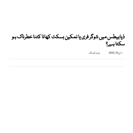
ذیابیطس میں شوگر فری یا نمکین بسکٹ کھانا کتنا خطرناک ہو
سکتا ہے؟
مارچ 10, 2026
ویب ڈیسک