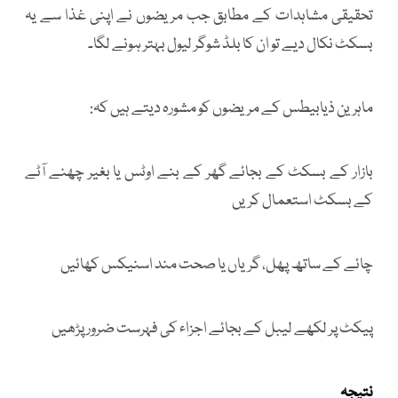
تحقیقی مشاہدات کے مطابق جب مریضوں نے اپنی غذا سے یہ
بسکٹ نکال دیے تو ان کا بلڈ شوگر لیول بہتر ہونے لگا۔
ماہرین ذیابیطس کے مریضوں کو مشورہ دیتے ہیں کہ:
بازار کے بسکٹ کے بجائے گھر کے بنے اوٹس یا بغیر چھنے آٹے
کے بسکٹ استعمال کریں
چائے کے ساتھ پھل، گریاں یا صحت مند اسنیکس کھائیں
پیکٹ پر لکھے لیبل کے بجائے اجزاء کی فہرست ضرور پڑھیں
نتیجہ