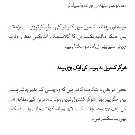
مصنوعی مٹھاس اور ایمولسیفائر
میدہ اور ریفائنڈ آٹا خون میں گلوکوز کی سطح کو تیزی سے بڑھاتے
ہیں جبکہ مالٹوڈیکسٹرین کا گلائسمک انڈیکس بعض اوقات
چینی سے بھی زیادہ ہو سکتا ہے۔
شوگر کنٹرول نہ ہونے کی ایک بڑی وجہ
بعض مریض یہ شکایت کرتے ہیں کہ وہ چینی کے بغیر چائے پیتے
ہیں مگر پھر بھی شوگر کنٹرول نہیں ہوتی۔ ماہرین کے مطابق اس
کی ایک بڑی وجہ چائے کے ساتھ روزانہ کھائے جانے والے بسکٹ
بھی ہو سکتے ہیں۔