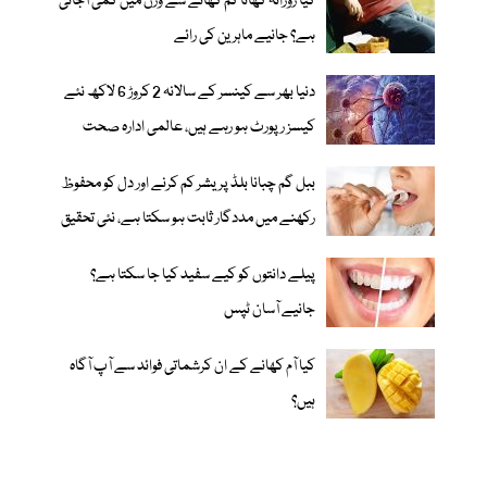
کیا روزانہ کھانا کم کھانے سے وزن میں کمی آجاتی
ہے؟ جانیے ماہرین کی رائے
دنیا بھر سے کینسر کے سالانہ 2 کروڑ 6 لاکھ نئے
کیسز رپورٹ ہو رہے ہیں، عالمی ادارہ صحت
ببل گم چبانا بلڈ پریشر کم کرنے اور دل کو محفوظ
رکھنے میں مددگار ثابت ہو سکتا ہے، نئی تحقیق
پیلے دانتوں کو کیے سفید کیا جا سکتا ہے؟
جانیے آسان ٹپس
کیا آم کھانے کے ان کرشماتی فوائد سے آپ آگاہ
ہیں؟