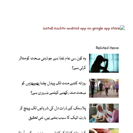
Related items
وہ کون سی عام غذا ہے جو ذہنی صحت کو متاثر
کرتی ہے؟
روزانہ کتنے منٹ تک پیدل چلنا پھیپھڑوں کو
صحت مند رکھنے کیلئے ضروری ہے؟
پلاسٹک کے ذرات دل کی شریانوں تک پہنچ کر
ہارٹ اٹیک کا سبب بنتے ہیں، نئی تحقیق