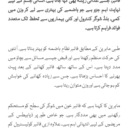
فائبر، جسے غذائی ریشہ بھی کہا جاتا ہے، انسانی جسم کے لیے
نہایت اہم جزو ہے جو ہاضمے کی بہتری سے لے کر وزن میں
کمی، بلڈ شوگر کنٹرول اور کئی بیماریوں سے تحفظ تک متعدد
فوائد فراہم کرتا ہے۔
طبی ماہرین کے مطابق فائبر نظامِ ہاضمہ کو بہتر بناتا ہے، آنتوں
کی حرکت منظم رکھتا ہے اور قبض جیسے مسائل سے بچاؤ میں
مدد دیتا ہے۔ اس کے ساتھ ساتھ فائبر کھانے کے بعد پیٹ
بھرنے کا احساس بڑھاتا ہے، جس سے زیادہ کھانے کی خواہش
کم ہو جاتی ہے اور وزن متوازن رہتا ہے۔
ماہرین کا کہنا ہے کہ فائبر خون میں شوگر کی سطح کو مستحکم
رکھنے میں بھی مددگار ہے، جو خاص طور پر ذیابیطس کے
مریضوں کے لیے انتہائی اہم ہے۔ علاوہ ازیں فائبر کولیسٹرول کم