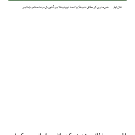
فائل فوٹو
طبی ماہرین کے مطابق فائبر نظامِ ہاضمہ کو بہتر بناتا ہے، آنتوں کی حرکت منظم رکھتا ہے