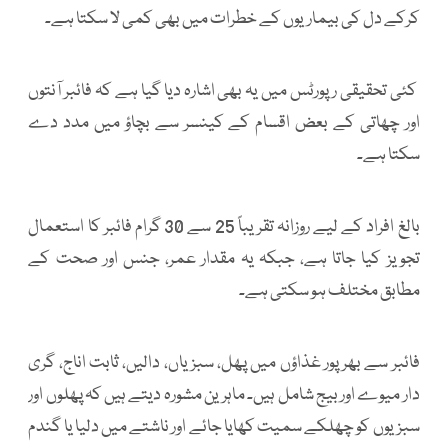
کرکے دل کی بیماریوں کے خطرات میں بھی کمی لا سکتا ہے۔
کئی تحقیقی رپورٹس میں یہ بھی اشارہ دیا گیا ہے کہ فائبر آنتوں
اور چھاتی کے بعض اقسام کے کینسر سے بچاؤ میں مدد دے
سکتا ہے۔
بالغ افراد کے لیے روزانہ تقریباً 25 سے 30 گرام فائبر کا استعمال
تجویز کیا جاتا ہے، جبکہ یہ مقدار عمر، جنس اور صحت کے
مطابق مختلف ہو سکتی ہے۔
فائبر سے بھرپور غذاؤں میں پھل، سبزیاں، دالیں، ثابت اناج، گری
دار میوے اور بیج شامل ہیں۔ ماہرین مشورہ دیتے ہیں کہ پھلوں اور
سبزیوں کو چھلکے سمیت کھایا جائے اور ناشتے میں دلیا یا گندم