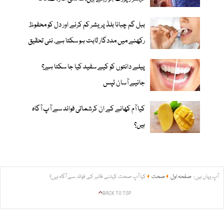
ببل گم چبانا بلڈ پریشر کم کرنے اور دل کو محفوظ
رکھنے میں مددگار ثابت ہو سکتا ہے، نئی تحقیق
پیلے دانتوں کو کیے سفید کیا جا سکتا ہے؟
جانیے آسان ٹپس
کیا آم کھانے کے ان کرشماتی فوائد سے آپ آگاہ
ہیں؟
آپ یہاں ہیں:
صفحہ اول
صحت
کیا آپ صحت کیلئے فائبر کے فوائد سے آگاہ ہیں؟
BACK TO TOP