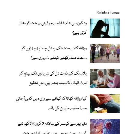
Related items
وہ کون سی عام غذا ہے جو ذہنی صحت کو متاثر
کرتی ہے؟
روزانہ کتنے منٹ تک پیدل چلنا پھیپھڑوں کو
صحت مند رکھنے کیلئے ضروری ہے؟
پلاسٹک کے ذرات دل کی شریانوں تک پہنچ کر
ہارٹ اٹیک کا سبب بنتے ہیں، نئی تحقیق
کیا روزانہ کھانا کم کھانے سے وزن میں کمی آجاتی
ہے؟ جانیے ماہرین کی رائے
دنیا بھر سے کینسر کے سالانہ 2 کروڑ 6 لاکھ نئے
کیسز رپورٹ ہو رہے ہیں، عالمی ادارہ صحت