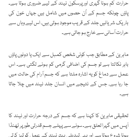
حرارت کم ہونا گہری اور پرسکون نیند کے لیے ضروری ہوتا ہے۔
پاؤں چونکہ جسم کے اُن حصوں میں شامل ہیں جہاں خون کی
باریک شریانیں جلد کے قریب موجود ہوتی ہیں، اس لیے وہاں سے
حرارت آسانی سے خارج ہو جاتی ہے۔
ماہرین کے مطابق جب کوئی شخص کمبل سے ایک یا دونوں پاؤں
باہر نکالتا ہے تو جسم کی اضافی گرمی کم ہونے لگتی ہے۔ اس
عمل سے دماغ کو یہ اشارہ ملتا ہے کہ جسم آرام کی حالت میں
جا رہا ہے، جس کے نتیجے میں انسان جلد نیند میں چلا جاتا
ہے۔
تحقیقی ماہرین کا کہنا ہے کہ جسم کے درجہ حرارت اور نیند کا
آپس میں گہرا تعلق ہے۔ سونے سے پہلے جسم قدرتی طور پر ٹھنڈا
ہونا شروع ہوتا ہے اور یہی تبدیلی بہتر نیند کے عمل کو تیز کرتی