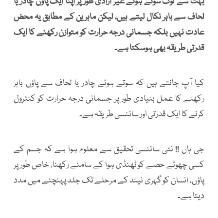
بہت سے لوگ سوتے ہوئے غیر ارادی طور پر اپنا ایک پاؤں چادر یا
لحاف سے باہر نکال لیتے ہیں، لیکن ماہرین کے مطابق یہ محض
عادت نہیں بلکہ جسمانی درجہ حرارت کو متوازن رکھنے کا ایک
قدرتی طریقہ بھی ہوسکتا ہے۔
کیا آپ جانتے ہیں کہ سوتے ہوئے چادر یا لحاف سے پاؤں باہر
رکھنے کا عمل بنیادی طور پر جسمانی درجہ حرارت کو کنٹرول
کرنے کا ایک قدرتی اور سائنسی طریقہ ہے۔
جی ہاں !! نئی سائنسی تحقیق سے معلوم ہوا ہے کہ جسم کے
کسی چھوٹے حصے کو ٹھنڈی ہوا کے سامنے رکھنا، خاص طور پر
پاؤں، انسان کو گہری نیند کے مرحلے تک جلد پہنچنے میں مدد
دیتا ہے۔