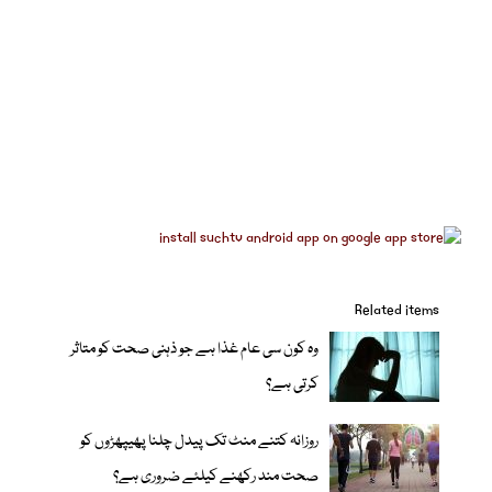
Related items
وہ کون سی عام غذا ہے جو ذہنی صحت کو متاثر
کرتی ہے؟
روزانہ کتنے منٹ تک پیدل چلنا پھیپھڑوں کو
صحت مند رکھنے کیلئے ضروری ہے؟