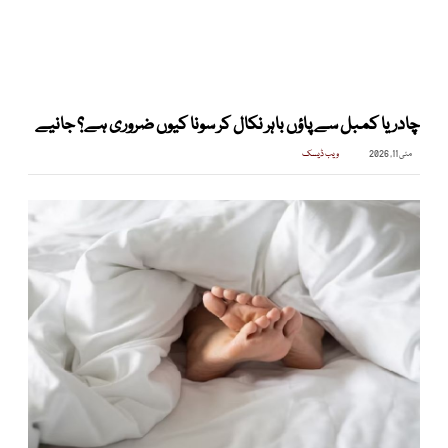
چادر یا کمبل سے پاؤں باہر نکال کر سونا کیوں ضروری ہے؟ جانیے
مئی 11, 2026
ویب ڈیسک