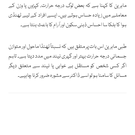
ماہرین کا کہنا ہے کہ بعض لوگ درجہ حرارت، کپڑوں یا وزن کے
معاملے میں زیادہ حساس ہوتے ہیں۔ ایسے افراد کے لیے ٹھنڈی
ہوا کا ہلکا سا احساس ذہنی سکون اور آرام کا باعث بنتا ہے۔
طبی ماہرین اس بات پر متفق ہیں کہ نسبتاً ٹھنڈا ماحول اور متوازن
جسمانی درجہ حرارت بہتر اور گہری نیند میں مدد دیتا ہے۔ تاہم
اگر کسی شخص کو مستقل بے خوابی یا نیند سے متعلق دیگر
مسائل کا سامنا ہو تو اسے ڈاکٹر سے مشورہ ضرور کرنا چاہیے۔