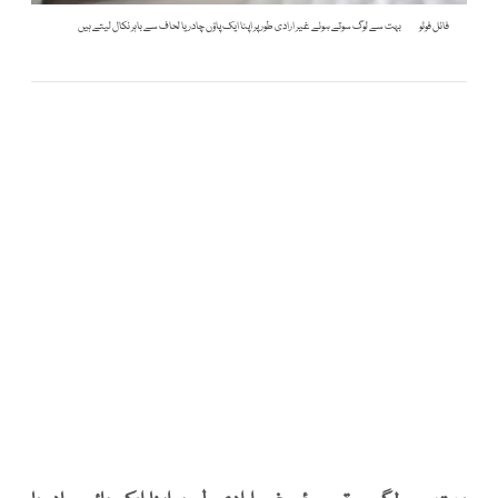
فائل فوٹو
بہت سے لوگ سوتے ہوئے غیر ارادی طور پر اپنا ایک پاؤں چادر یا لحاف سے باہر نکال لیتے ہیں