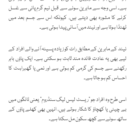
ہے۔ اسی وجہ سے ماہرین سونے سے قبل نیم گرم پانی سے غسل
کرنے کا مشورہ بھی دیتے ہیں، کیونکہ اس سے جسم بعد میں
ٹھنڈا ہوتا ہے اور نیند میں آسانی پیدا ہوتی ہے۔
نیند کے ماہرین کے مطابق رات کو زیادہ پسینہ آنے والے افراد کے
لیے بھی یہ عادت فائدہ مند ثابت ہو سکتی ہے۔ ایک پاؤں باہر
رکھنے سے جسم کی گرمی کم ہوتی ہے اور نمی یا گھبراہٹ کا
احساس کم ہو جاتا ہے۔
اسی طرح وہ افراد جو “ریسٹ لیس لیگ سنڈروم” یعنی ٹانگوں میں
بے چینی یا کھچاؤ کا شکار ہوتے ہیں، انہیں بھی کھلے پاؤں کے
ساتھ سونے سے کچھ سکون مل سکتا ہے۔