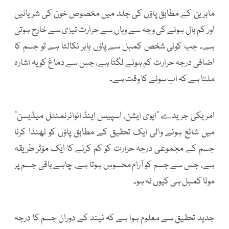
ماہرین کے مطابق پاؤں کی جلد میں مخصوص خون کی شریانیں
اور کم بال ہونے کی وجہ سے وہاں سے حرارت تیزی سے خارج ہوتی
ہے۔ جب کوئی شخص کمبل سے پاؤں باہر نکالتا ہے تو جسم کا
اضافی درجہ حرارت کم ہونے لگتا ہے، جس سے دماغ کو یہ اشارہ
ملتا ہے کہ اب سونے کا وقت ہے۔
امریکی جریدے ”ایوی ایشن، اسپیس اینڈ انوائرنمنٹل میڈیسن”
میں شائع ہونے والی ایک تحقیق کے مطابق پاؤں کو ٹھنڈا کرنا
جسم کے مجموعی درجہ حرارت کو کم کرنے کا ایک مؤثر طریقہ
ہے، جس سے جسم کو آرام محسوس ہوتا ہے، چاہے باقی جسم پر
موٹا کمبل ہی کیوں نہ ہو۔
جدید تحقیق سے معلوم ہوا ہے کہ نیند کے دوران جسم کا درجہ