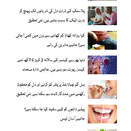
پلاسٹک کے ذرات دل کی شریانوں تک پہنچ کر
ہارٹ اٹیک کا سبب بنتے ہیں، نئی تحقیق
کیا روزانہ کھانا کم کھانے سے وزن میں کمی آجاتی
ہے؟ جانیے ماہرین کی رائے
دنیا بھر سے کینسر کے سالانہ 2 کروڑ 6 لاکھ نئے
کیسز رپورٹ ہو رہے ہیں، عالمی ادارہ صحت
ببل گم چبانا بلڈ پریشر کم کرنے اور دل کو محفوظ
رکھنے میں مددگار ثابت ہو سکتا ہے، نئی تحقیق
پیلے دانتوں کو کیے سفید کیا جا سکتا ہے؟
جانیے آسان ٹپس