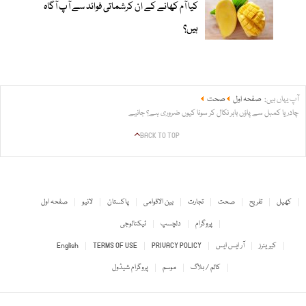
کیا آم کھانے کے ان کرشماتی فوائد سے آپ آگاہ
ہیں؟
آپ یہاں ہیں:
صفحہ اول
صحت
چادر یا کمبل سے پاؤں باہر نکال کر سونا کیوں ضروری ہے؟ جانیے
BACK TO TOP
کھیل
تفریح
صحت
تجارت
بین الاقوامی
پاکستان
لائیو
صفحہ اول
پروگرام
دلچسپ
ٹیکنالوجی
کیریئرز
آر ایس ایس
PRIVACY POLICY
TERMS OF USE
English
کالم / بلاگ
موسم
پروگرام شیڈول