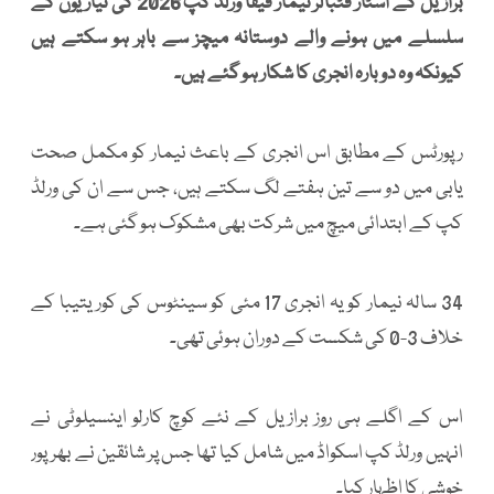
برازیل کے اسٹار فٹبالر نیمار فیفا ورلڈ کپ 2026 کی تیاریوں کے
سلسلے میں ہونے والے دوستانہ میچز سے باہر ہو سکتے ہیں
کیونکہ وہ دوبارہ انجری کا شکار ہو گئے ہیں۔
رپورٹس کے مطابق اس انجری کے باعث نیمار کو مکمل صحت
یابی میں دو سے تین ہفتے لگ سکتے ہیں، جس سے ان کی ورلڈ
کپ کے ابتدائی میچ میں شرکت بھی مشکوک ہو گئی ہے۔
34 سالہ نیمار کو یہ انجری 17 مئی کو سینٹوس کی کوریتیبا کے
خلاف 3-0 کی شکست کے دوران ہوئی تھی۔
اس کے اگلے ہی روز برازیل کے نئے کوچ کارلو اینسیلوٹی نے
انہیں ورلڈ کپ اسکواڈ میں شامل کیا تھا جس پر شائقین نے بھرپور
خوشی کا اظہار کیا۔