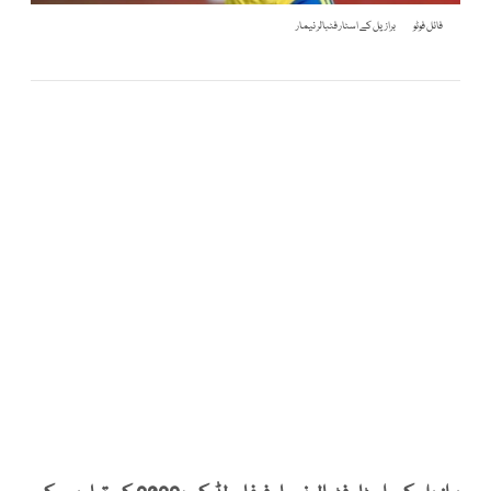
فائل فوٹو
برازیل کے اسٹار فٹبالر نیمار