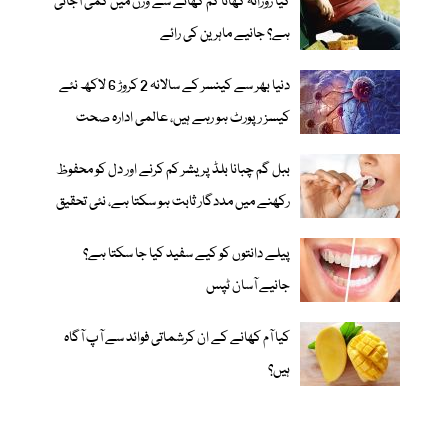
کیا روزانہ کھانا کم کھانے سے وزن میں کمی آجاتی
ہے؟ جانیے ماہرین کی رائے
دنیا بھر سے کینسر کے سالانہ 2 کروڑ 6 لاکھ نئے
کیسز رپورٹ ہو رہے ہیں، عالمی ادارہ صحت
ببل گم چبانا بلڈ پریشر کم کرنے اور دل کو محفوظ
رکھنے میں مددگار ثابت ہو سکتا ہے، نئی تحقیق
پیلے دانتوں کو کیے سفید کیا جا سکتا ہے؟
جانیے آسان ٹپس
کیا آم کھانے کے ان کرشماتی فوائد سے آپ آگاہ
ہیں؟