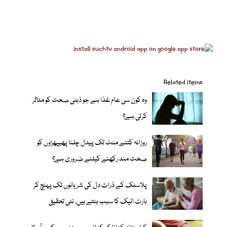
Related items
وہ کون سی عام غذا ہے جو ذہنی صحت کو متاثر
کرتی ہے؟
روزانہ کتنے منٹ تک پیدل چلنا پھیپھڑوں کو
صحت مند رکھنے کیلئے ضروری ہے؟
پلاسٹک کے ذرات دل کی شریانوں تک پہنچ کر
ہارٹ اٹیک کا سبب بنتے ہیں، نئی تحقیق