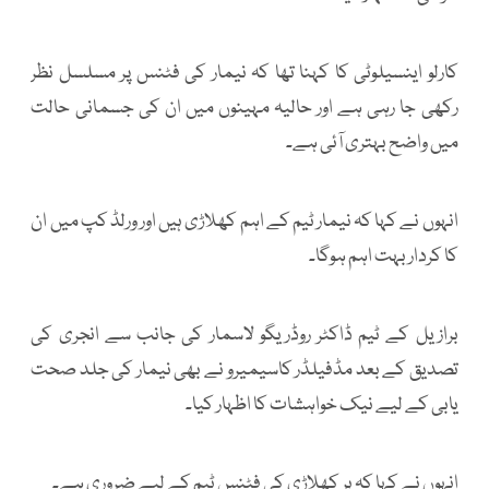
کارلو اینسیلوٹی کا کہنا تھا کہ نیمار کی فٹنس پر مسلسل نظر
رکھی جا رہی ہے اور حالیہ مہینوں میں ان کی جسمانی حالت
میں واضح بہتری آئی ہے۔
انہوں نے کہا کہ نیمار ٹیم کے اہم کھلاڑی ہیں اور ورلڈ کپ میں ان
کا کردار بہت اہم ہوگا۔
برازیل کے ٹیم ڈاکٹر روڈریگو لاسمار کی جانب سے انجری کی
تصدیق کے بعد مڈفیلڈر کاسیمیرو نے بھی نیمار کی جلد صحت
یابی کے لیے نیک خواہشات کا اظہار کیا۔
انہوں نے کہا کہ ہر کھلاڑی کی فٹنس ٹیم کے لیے ضروری ہے۔