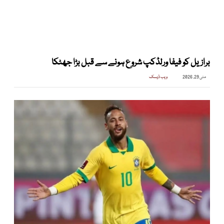
برازیل کو فیفا ورلڈکپ شروع ہونے سے قبل بڑا جھٹکا
مئی 29, 2026
ویب ڈیسک