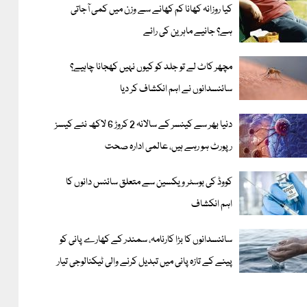
کیا روزانہ کھانا کم کھانے سے وزن میں کمی آجاتی
ہے؟ جانیے ماہرین کی رائے
مچھر کاٹ لے تو جلد کو کیوں نہیں کھجانا چاہیے؟
سائنسدانوں نے اہم انکشاف کر دیا
دنیا بھر سے کینسر کے سالانہ 2 کروڑ 6 لاکھ نئے کیسز
رپورٹ ہو رہے ہیں، عالمی ادارہ صحت
کووڈ کی بوسٹر ویکسین سے متعلق سائنس دانوں کا
اہم انکشاف
سائنسدانوں کا بڑا کارنامہ، سمندر کے کھارے پانی کو
پینے کے تازہ پانی میں تبدیل کرنے والی ٹیکنالوجی تیار