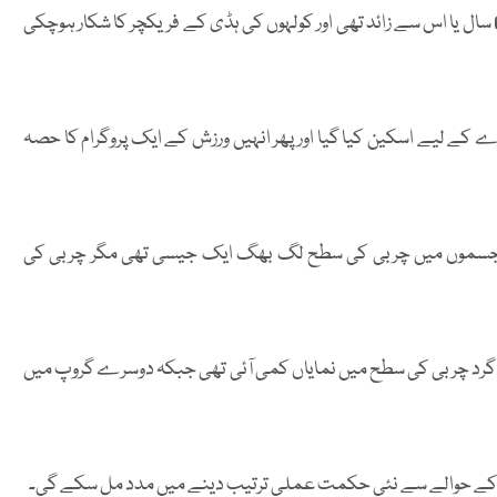
اس تحقیق میں 66 خواتین کو شامل کیا گیا تھا جن کی عمریں 65 سال یا اس سے زائد تھی اور کولہوں کی ہڈی کے فریکچر کا شکار ہوچکی
 لیے اسکین کیا گیا اور پھر انہیں ورزش کے ایک پروگرام کا حصہ
 کے جسموں میں چربی کی سطح لگ بھگ ایک جیسی تھی مگر چربی کی
ے گرد چربی کی سطح میں نمایاں کمی آئی تھی جبکہ دوسرے گروپ میں
ام کے حوالے سے نئی حکمت عملی ترتیب دینے میں مدد مل سکے گی۔