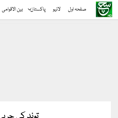
صفحہ اول
لائیو
پاکستان
بین الاقوامی
توند کی چربی