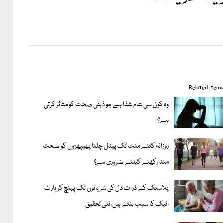
Related item
وہ کون سی عام غذا ہے جو ذہنی صحت کو متاثر کرتی
ہے؟
روزانہ کتنے منٹ تک پیدل چلنا پھیپھڑوں کو صحت
مند رکھنے کیلئے ضروری ہے؟
پلاسٹک کے ذرات دل کی شریانوں تک پہنچ کر ہارٹ
اٹیک کا سبب بنتے ہیں، نئی تحقیق