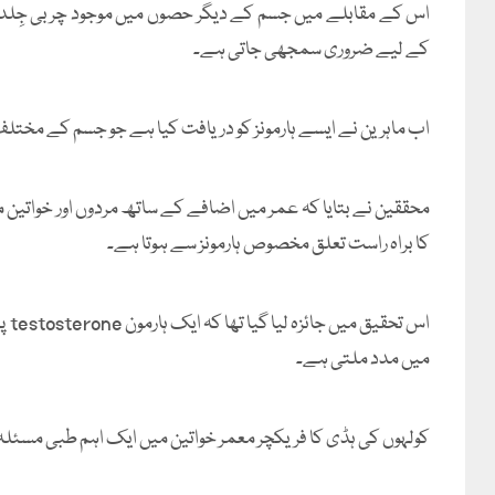
اس کے مقابلے میں جسم کے دیگر حصوں میں موجود چربی جِلد
کے لیے ضروری سمجھی جاتی ہے۔
اب ماہرین نے ایسے ہارمونز کو دریافت کیا ہے جو جسم کے مختلف
محققین نے بتایا کہ عمر میں اضافے کے ساتھ مردوں اور خواتین م
کا براہ راست تعلق مخصوص ہارمونز سے ہوتا ہے۔
اس 
میں مدد ملتی ہے۔
کولہوں کی ہڈی کا فریکچر معمر خواتین میں ایک اہم طبی مسئلہ ہے اور خواتین