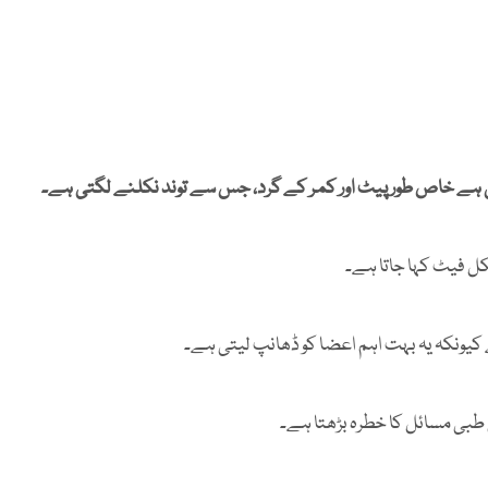
ہے خاص طور پیٹ اور کمر کے گرد، جس سے توند نکلنے لگتی ہے۔
کل فیٹ کہا جاتا ہے۔
ونکہ یہ بہت اہم اعضا کو ڈھانپ لیتی ہے۔
بی مسائل کا خطرہ بڑھتا ہے۔