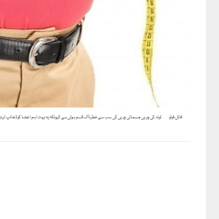
فائل فوٹو
توند کی چربی جسمانی چربی کی سب سے خطرناک قسم ہوتی ہے کیونکہ یہ بہت اہم اعضا کو ڈھانپ لیت