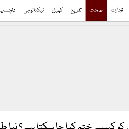
تجارت
صحت
تفریح
کھیل
ٹیکنالوجی
دلچسپ
 کو کیسے ختم کیا جا سکتا ہے؟ نیا ط