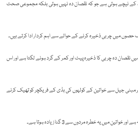
 کے نیچے ہوتی ہے جو کہ نقصان دہ نہیں ہوتی بلکہ مجموعی صحت
 حصوں میں چربی ذخیرہ کرنے کے حوالے سے اہم کردار ادا کرتے ہیں۔
یں نقصان دہ چربی کا ذخیرہ پیٹ اور کمر کے گرد ہونے لگتا ہے اور اس
تحقیق میں جائزہ لیا گیا تھا کہ ایک ہارمون testosterone پر مبنی جیل سے خواتین کے کولہوں کی ہڈی کے فریکچر کو تھیک کرنے
 میں یہ خطرہ مردوں سے 3 گنا زیادہ ہوتا ہے۔