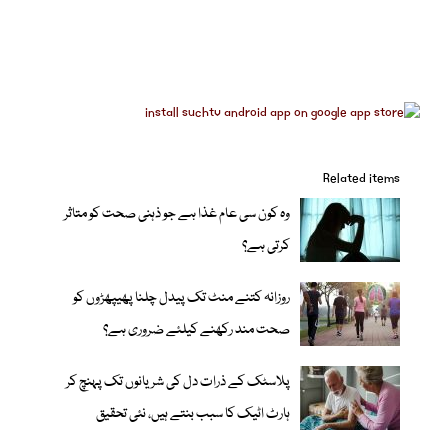
Related items
وہ کون سی عام غذا ہے جو ذہنی صحت کو متاثر
کرتی ہے؟
روزانہ کتنے منٹ تک پیدل چلنا پھیپھڑوں کو
صحت مند رکھنے کیلئے ضروری ہے؟
پلاسٹک کے ذرات دل کی شریانوں تک پہنچ کر
ہارٹ اٹیک کا سبب بنتے ہیں، نئی تحقیق