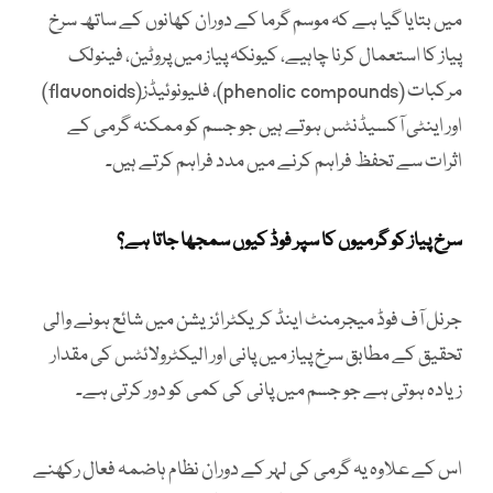
میں بتایا گیا ہے کہ موسم گرما کے دوران کھانوں کے ساتھ سرخ
پیاز کا استعمال کرنا چاہیے، کیونکہ پیاز میں پروٹین، فینولک
مرکبات (phenolic compounds)، فلیونوئیڈز(flavonoids)
اور اینٹی آکسیڈنٹس ہوتے ہیں جو جسم کو ممکنہ گرمی کے
اثرات سے تحفظ فراہم کرنے میں مدد فراہم کرتے ہیں۔
سرخ پیاز کو گرمیوں کا سپر فوڈ کیوں سمجھا جاتا ہے؟
جرنل آف فوڈ میجرمنٹ اینڈ کریکٹرائزیشن میں شائع ہونے والی
تحقیق کے مطابق سرخ پیاز میں پانی اور الیکٹرولائٹس کی مقدار
زیادہ ہوتی ہے جو جسم میں پانی کی کمی کو دور کرتی ہے۔
اس کے علاوہ یہ گرمی کی لہر کے دوران نظام ہاضمہ فعال رکھنے