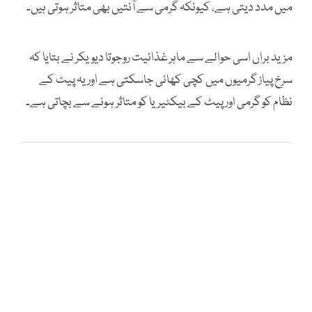
میں مدد دیتی ہے، کیونکہ گرمی سے آنتیں بھی متاثر ہوتی ہیں۔
مزید براں اسی حوالے سے ماہر غذائیت روجوتا دیویکر نے بتایا کہ
سرخ پیاز گرمیوں میں کچی کھائی جاسکتی ہے اور یہ پیٹ کے
نظام کو گرمی اور پیٹ کے بیکٹیریا کو متاثر ہونے سے بچاتی ہے۔