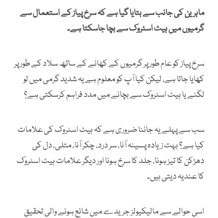
ماہرین کی جانب سے بتایا گیا ہے کہ سرخ پیاز کے استعمال سے
گرمیوں میں ہیٹ اسٹروک سے بچا جاسکتا ہے۔
سرخ پیاز کو عام طور پر گرمیوں کے کھانے کے ساتھ سلاد کے طور پر
کھایا جاتا ہے، لیکن کیا آپ کو معلوم ہے یہ شدید گرمی میں لو
لگنے یا ہیٹ اسٹروک سے بچانے میں مدد فراہم کرسکتی ہے؟
سب سے پہلے یہ جاننا ضروری ہے کہ ہیٹ اسٹروک کی علامات
کیا ہے؟ بہت زیادہ پسینہ آنا، سر درد، چکر آنا، متلی، دل کی
دھڑکن کا تیز ہونا، جلد کا سرخ ہونا اور دیگر علامات ہیٹ اسٹروک
کا عندیہ دیتی ہیں۔
اسی حوالے سے مالیکیولز جریدے میں شائع ہونے والی تحقیق