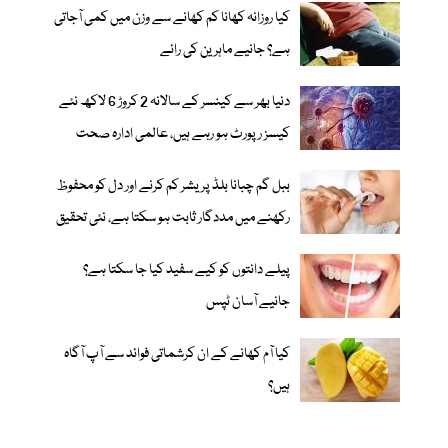
کیا روزانہ کھانا کم کھانے سے وزن میں کمی آجاتی
ہے؟ جانیے ماہرین کی رائے
دنیا بھر سے کینسر کے سالانہ 2 کروڑ 6 لاکھ نئے
کیسز رپورٹ ہو رہے ہیں، عالمی ادارہ صحت
ببل گم چبانا بلڈ پریشر کم کرنے اور دل کو محفوظ
رکھنے میں مددگار ثابت ہو سکتا ہے، نئی تحقیق
پیلے دانتوں کو کیے سفید کیا جا سکتا ہے؟
جانیے آسان ٹپس
کیا آم کھانے کے ان کرشماتی فوائد سے آپ آگاہ
ہیں؟