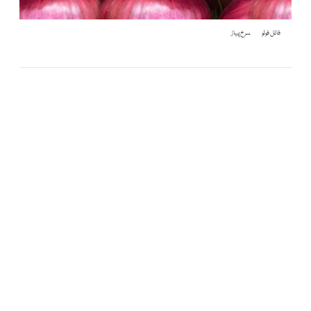
فائل فوٹو
سرخ پیاز