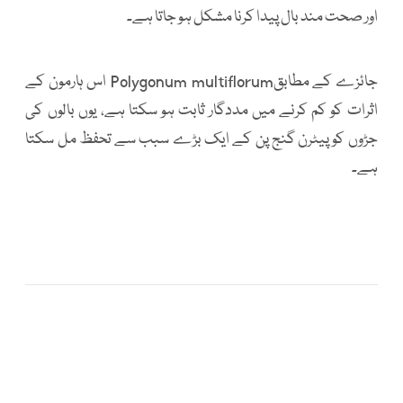
اور صحت مند بال پیدا کرنا مشکل ہو جاتا ہے۔
جائزے کے مطابقPolygonum multiflorum اس ہارمون کے
اثرات کو کم کرنے میں مددگار ثابت ہو سکتا ہے، یوں بالوں کی
جڑوں کو پیٹرن گنج پن کے ایک بڑے سبب سے تحفظ مل سکتا
ہے۔