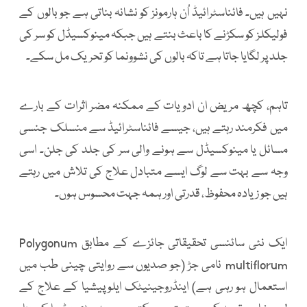
نہیں ہیں۔ فائناسٹرائیڈ اُن ہارمونز کو نشانہ بناتی ہے جو بالوں کے
فولیکلز کو سکڑنے کا باعث بنتے ہیں جبکہ مینوکسیڈل کو سر کی
جلد پر لگایا جاتا ہے تاکہ بالوں کی نشوونما کو تحریک مل سکے۔
تاہم، کچھ مریض ان ادویات کے ممکنہ مضر اثرات کے بارے
میں فکرمند رہتے ہیں، جیسے فائناسٹرائیڈ سے منسلک جنسی
مسائل یا مینوکسیڈل سے ہونے والی سر کی جلد کی جلن۔ اسی
وجہ سے بہت سے لوگ ایسے متبادل علاج کی تلاش میں رہتے
ہیں جو زیادہ محفوظ، قدرتی اور ہمہ جہت محسوس ہوں۔
ایک نئی سائنسی تحقیقاتی جائزے کے مطابق Polygonum
multiflorum نامی جڑ (جو صدیوں سے روایتی چینی طب میں
استعمال ہو رہی ہے) اینڈروجینیٹک ایلوپیشیا کے علاج کے