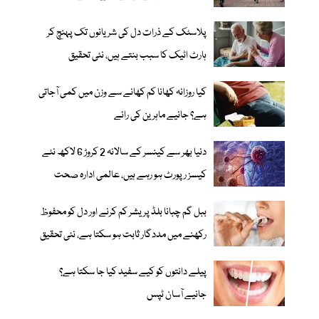
پلاسٹک کے ذرات دل کی شریانوں تک پہنچ کر
ہارٹ اٹیک کا سبب بنتے ہیں، نئی تحقیق
کیا روزانہ کھانا کم کھانے سے وزن میں کمی آجاتی
ہے؟ جانیے ماہرین کی رائے
دنیا بھر سے کینسر کے سالانہ 2 کروڑ 6 لاکھ نئے
کیسز رپورٹ ہو رہے ہیں، عالمی ادارہ صحت
ببل گم چبانا بلڈ پریشر کم کرنے اور دل کو محفوظ
رکھنے میں مددگار ثابت ہو سکتا ہے، نئی تحقیق
پیلے دانتوں کو کیے سفید کیا جا سکتا ہے؟
جانیے آسان ٹپس