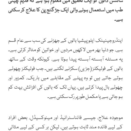
سائنس دانوں کو ایک تحقیق میں معلوم ہوا ہے کہ قدیم چینی
طب میں استعمال ہونے والی ایک جڑ گنج پن کا علاج کر سکتی
ہے۔
اینڈروجینیٹک ایلوپیشیا بالوں کے جھڑنے کی سب سے عام قسم
ہے، جو دنیا بھر میں لاکھوں مردوں اور خواتین کو متاثر کرتی ہے۔
یہ مسئلہ آہستہ آہستہ پیدا ہوتا ہے، کیونکہ وقت کے ساتھ
بالوں کے فولیکلز (جڑیں) سکڑنے لگتے ہیں۔ جب فولیکلز چھوٹے
ہوتے جاتے ہیں تو وہ پہلے کے مقابلے میں باریک، کمزور اور
چھوٹے بال پیدا کرتے ہیں، یہاں تک کہ بالوں کی افزائش بہت کم
ہو جاتی ہے یا مکمل طور پر رک سکتی ہے۔
موجودہ علاج، جیسے فائناسٹرائیڈ اور مینوکسیڈل، بعض افراد
کے لیے فائدہ مند ثابت ہوتے ہیں، لیکن ہر کسی کے لیے مثالی