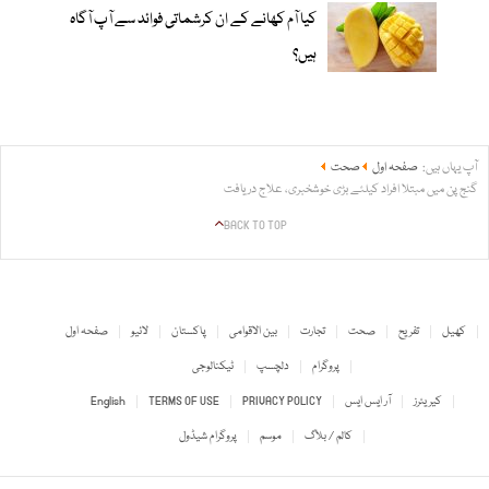
کیا آم کھانے کے ان کرشماتی فوائد سے آپ آگاہ
ہیں؟
آپ یہاں ہیں:
صفحہ اول
صحت
گنج پن میں مبتلا افراد کیلئے بڑی خوشخبری، علاج دریافت
BACK TO TOP
کھیل
تفریح
صحت
تجارت
بین الاقوامی
پاکستان
لائیو
صفحہ اول
پروگرام
دلچسپ
ٹیکنالوجی
کیریئرز
آر ایس ایس
PRIVACY POLICY
TERMS OF USE
English
کالم / بلاگ
موسم
پروگرام شیڈول