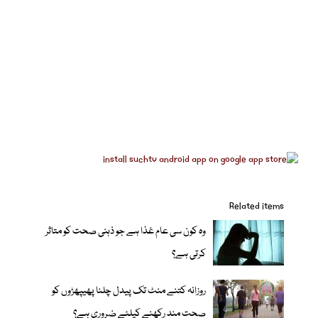
Related items
وہ کون سی عام غذا ہے جو ذہنی صحت کو متاثر
کرتی ہے؟
روزانہ کتنے منٹ تک پیدل چلنا پھیپھڑوں کو
صحت مند رکھنے کیلئے ضروری ہے؟