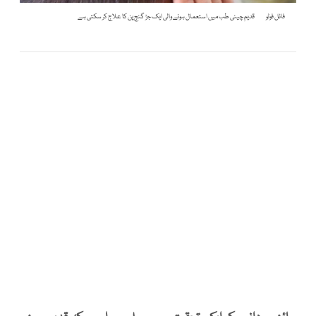
فائل فوٹو
قدیم چینی طب میں استعمال ہونے والی ایک جڑ گنج پن کا علاج کر سکتی ہے