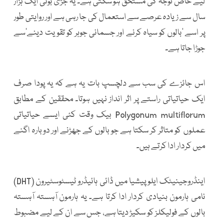
لیے خاص توجہ کی مستحق ہو سکتی ہے۔ یہ جڑی بوٹی ایک ہزار
سال سے زیادہ عرصے سے استعمال کی جا رہی ہے اور روایتی طور
پر اسے ’بالوں کو سیاہ کرنے اور جسمانی جوہر کو تقویت دینے‘سے
جوڑا جاتا ہے۔
اس جائزے کی سب سے دلچسپ بات یہ ہے کہ یہ پودا صرف
ایک حیاتیاتی راستے پر اثر انداز نہیں ہوتا۔ محققین کے مطابق
Polygonum multiflorum بیک وقت کئی ایسے حیاتیاتی
عملوں کو متاثر کر سکتا ہے جو بالوں کے جھڑنے اور دوبارہ اگنے
میں کردار ادا کرتے ہیں۔
اینڈروجینیٹک ایلوپیشیا میں ڈائی ہائیڈرو ٹیسٹوسٹیرون (DHT)
نامی ہارمون بنیادی کردار ادا کرتا ہے۔ یہ ہارمون آہستہ آہستہ
بالوں کے فولیکلز کو سکیڑ دیتا ہے، جس سے ان کے لیے مضبوط