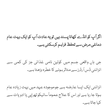
اگر آپ کو انڈے کھانا پسند ہیں تو یہ عادت آپ کو ایک بہت عام
دماغی مرض سے تحفظ فراہم کرسکتی ہے۔
جی ہاں واقعی جسم میں کولین نامی غذائی جز کی کمی سے
انزائٹی ڈس آرڈرز سے متاثر ہونے کا خطرہ بڑھتا ہے۔
انزائٹی ایک ایسا عارضہ ہے جو موجودہ عہد میں بہت زیادہ عام
ہوتا جا رہا ہے اور اس کا علاج عموماً سائیکو تھراپی یا ادویات سے
کیا جاتا ہے۔