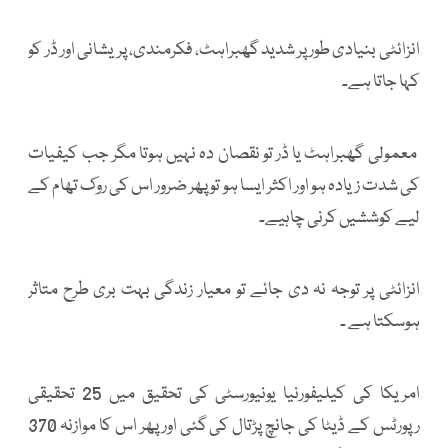
انزائٹی بنیادی طور پر شدید گھبراہٹ، فکرمندی، پریشانی اور ڈر کو
کہا جاتا ہے۔
معمولی گھبراہٹ یا ڈر تو نقصان دہ نہیں ہوتا مگر جب کیفیات
کی شدت زیادہ ہو اور اکثر ایسا ہو تو پھر ضرور اس کی روک تھام کے
لیے کوششیں کرنی چاہیے۔
انزائٹی پر توجہ نہ دی جائے تو معیار زندگی بہت بری طرح متاثر
ہوسکتا ہے ۔
امریکا کی کیلیفورنیا یونیورسٹی کی تحقیق میں 25 تحقیقی
رپورٹس کے ڈیٹا کی جانچ پڑتال کی گئی اور پھر اس کا موازنہ 370