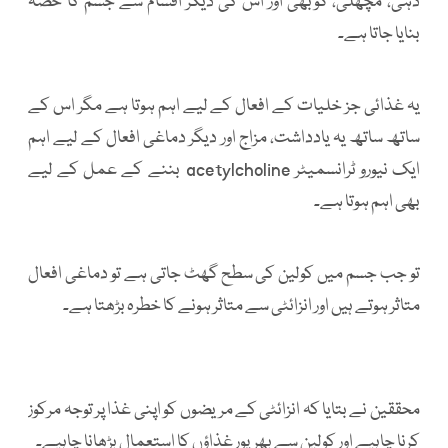
دہی، مچھلی، گوبھی اور اس کی دیگر اقسام سے جسم کا حصہ
بنایا جاتا ہے۔
یہ غذائی جز خلیات کے افعال کے لیے اہم ہوتا ہے مگر اس کے
ساتھ ساتھ یہ یادداشت، مزاج اور دیگر دماغی افعال کے لیے اہم
ایک نیورو ٹرانسمیٹر acetylcholine بننے کے عمل کے لیے
بھی اہم ہوتا ہے۔
تو جب جسم میں کولین کی سطح گھٹ جاتی ہے تو دماغی افعال
متاثر ہوتے ہیں اور انزائٹی سے متاثر ہونے کا خطرہ بڑھتا ہے۔
محققین نے بتایا کہ انزائٹی کے مریضوں کو اپنی غذا پر توجہ مرکوز
کرنا چاہیے اور کولین سے بھرپور غذاؤں کا استعمال بڑھانا چاہیے۔