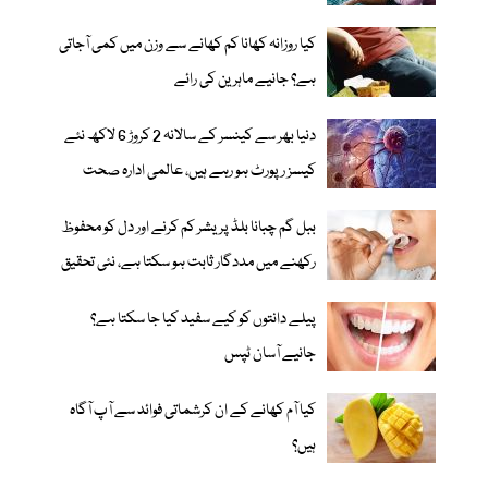
کیا روزانہ کھانا کم کھانے سے وزن میں کمی آجاتی
ہے؟ جانیے ماہرین کی رائے
دنیا بھر سے کینسر کے سالانہ 2 کروڑ 6 لاکھ نئے
کیسز رپورٹ ہو رہے ہیں، عالمی ادارہ صحت
ببل گم چبانا بلڈ پریشر کم کرنے اور دل کو محفوظ
رکھنے میں مددگار ثابت ہو سکتا ہے، نئی تحقیق
پیلے دانتوں کو کیے سفید کیا جا سکتا ہے؟
جانیے آسان ٹپس
کیا آم کھانے کے ان کرشماتی فوائد سے آپ آگاہ
ہیں؟