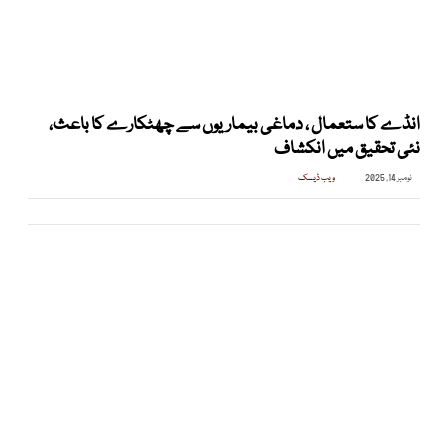
انڈے کا ستعمال ، دماغی بیماریوں سے چھٹکارے کا باعث،
نئی تحقیق میں انکشاف
نومبر 14, 2025
ویب ڈیسک