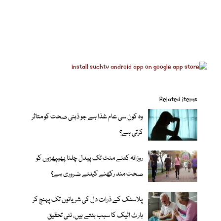
Related items
وہ کون سی عام غذا ہے جو ذہنی صحت کو متاثر
کرتی ہے؟
روزانہ کتنے منٹ تک پیدل چلنا پھیپھڑوں کو
صحت مند رکھنے کیلئے ضروری ہے؟
پلاسٹک کے ذرات دل کی شریانوں تک پہنچ کر
ہارٹ اٹیک کا سبب بنتے ہیں، نئی تحقیق