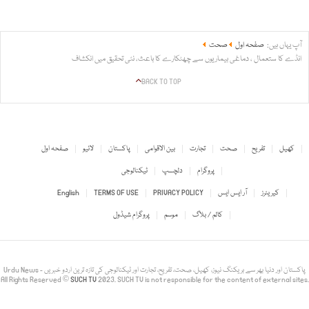
آپ یہاں ہیں:
صفحہ اول
صحت
انڈے کا ستعمال ، دماغی بیماریوں سے چھٹکارے کا باعث، نئی تحقیق میں انکشاف
BACK TO TOP
کھیل
تفریح
صحت
تجارت
بین الاقوامی
پاکستان
لائیو
صفحہ اول
پروگرام
دلچسپ
ٹیکنالوجی
کیریئرز
آر ایس ایس
PRIVACY POLICY
TERMS OF USE
English
کالم / بلاگ
موسم
پروگرام شیڈول
Urdu News - پاکستان اور دنیا بھر سے بریکنگ نیوز، کھیل، صحت، تفریح، تجارت اور ٹیکنالوجی کی تازہ ترین اردو خبریں
All Rights Reserved ©
SUCH TV
2023. SUCH TV is not responsible for the content of external sites.