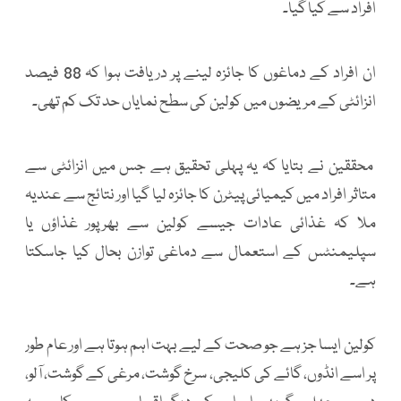
افراد سے کیا گیا۔
ان افراد کے دماغوں کا جائزہ لینے پر دریافت ہوا کہ 88 فیصد
انزائٹی کے مریضوں میں کولین کی سطح نمایاں حد تک کم تھی۔
محققین نے بتایا کہ یہ پہلی تحقیق ہے جس میں انزائٹی سے
متاثر افراد میں کیمیائی پیٹرن کا جائزہ لیا گیا اور نتائج سے عندیہ
ملا کہ غذائی عادات جیسے کولین سے بھرپور غذاؤں یا
سپلیمنٹس کے استعمال سے دماغی توازن بحال کیا جاسکتا
ہے۔
کولین ایسا جز ہے جو صحت کے لیے بہت اہم ہوتا ہے اور عام طور
پر اسے انڈوں، گائے کی کلیجی، سرخ گوشت، مرغی کے گوشت، آلو،