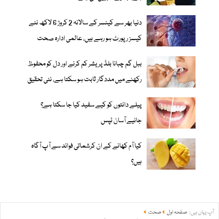
دنیا بھر سے کینسر کے سالانہ 2 کروڑ 6 لاکھ نئے
کیسز رپورٹ ہو رہے ہیں، عالمی ادارہ صحت
ببل گم چبانا بلڈ پریشر کم کرنے اور دل کو محفوظ
رکھنے میں مددگار ثابت ہو سکتا ہے، نئی تحقیق
پیلے دانتوں کو کیے سفید کیا جا سکتا ہے؟
جانیے آسان ٹپس
کیا آم کھانے کے ان کرشماتی فوائد سے آپ آگاہ
ہیں؟
آپ یہاں ہیں:
صفحہ اول
صحت