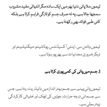
لیموں ملا پانی دنیا بھر میں ایک سادہ مگر انتہائی مفید مشروب
سمجھا جاتا ہے۔ یہ نہ صرف جسم کو تازگی فراہم کرتا ہے بلکہ
کئی طبی فوائد بھی رکھتا ہے۔
لیموں وٹامن سی، اینٹی آکسیڈنٹس، پوٹاشیئم، میگنیشیئم اور
دیگر ضروری معدنیات سے بھرپور ہوتا ہے۔
1. جسم میں پانی کی کمی پوری کرتا ہے
لیموں پانی پینے سے جسم بہتر انداز میں ہائیڈریٹ رہتا ہے، جس
سے جسمانی درجہ حرارت، جوڑوں کی لچک اور خلیاتی کارکردگی
بہتر ہوتی ہے۔