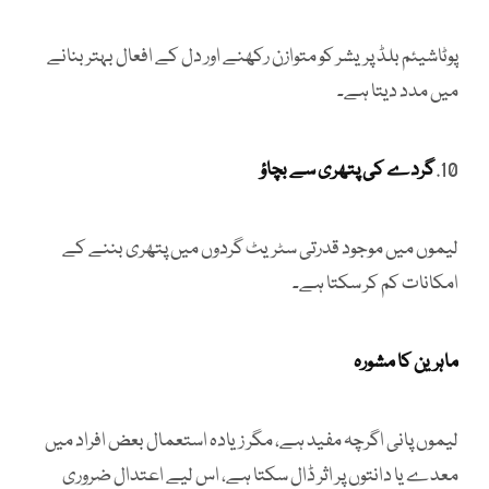
پوٹاشیئم بلڈ پریشر کو متوازن رکھنے اور دل کے افعال بہتر بنانے
میں مدد دیتا ہے۔
10.
گردے کی پتھری سے بچاؤ
لیموں میں موجود قدرتی سٹریٹ گردوں میں پتھری بننے کے
امکانات کم کر سکتا ہے۔
ماہرین کا مشورہ
لیموں پانی اگرچہ مفید ہے، مگر زیادہ استعمال بعض افراد میں
معدے یا دانتوں پر اثر ڈال سکتا ہے، اس لیے اعتدال ضروری