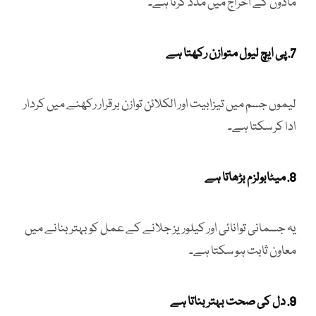
مادوں کے اخراج میں مدد کرتا ہے۔
7. پی ایچ لیول متوازن رکھتا ہے
لیموں جسم میں تیزابیت اور الکلائن توازن برقرار رکھنے میں کردار
ادا کر سکتا ہے۔
8. میٹابولزم بڑھاتا ہے
یہ جسمانی توانائی اور کیلوریز جلانے کے عمل کو بہتر بنانے میں
معاون ثابت ہو سکتا ہے۔
9. دل کی صحت بہتر بناتا ہے