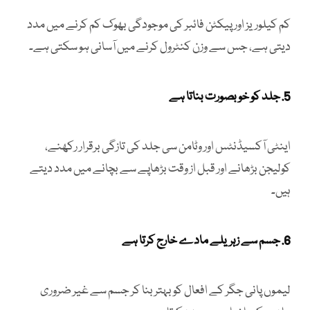
کم کیلوریز اور پیکٹن فائبر کی موجودگی بھوک کم کرنے میں مدد
دیتی ہے، جس سے وزن کنٹرول کرنے میں آسانی ہو سکتی ہے۔
5. جلد کو خوبصورت بناتا ہے
اینٹی آکسیڈنٹس اور وٹامن سی جلد کی تازگی برقرار رکھنے،
کولیجن بڑھانے اور قبل از وقت بڑھاپے سے بچانے میں مدد دیتے
ہیں۔
6. جسم سے زہریلے مادے خارج کرتا ہے
لیموں پانی جگر کے افعال کو بہتر بنا کر جسم سے غیر ضروری