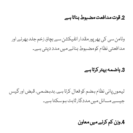
2. قوت مدافعت مضبوط بناتا ہے
وٹامن سی کی بھرپور مقدار انفیکشن سے بچاؤ، زخم جلد بھرنے اور
مدافعتی نظام کو مضبوط بنانے میں مدد دیتی ہے۔
3. ہاضمہ بہتر کرتا ہے
لیموں پانی نظام ہضم کو فعال کرتا ہے، بدہضمی، قبض اور گیس
جیسے مسائل میں مددگار ثابت ہو سکتا ہے۔
4. وزن کم کرنے میں معاون