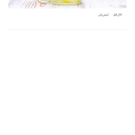
فائل فوٹو
لیموں پانی