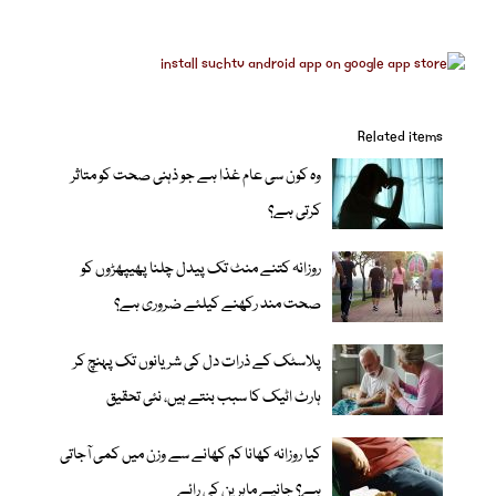
Related items
وہ کون سی عام غذا ہے جو ذہنی صحت کو متاثر
کرتی ہے؟
روزانہ کتنے منٹ تک پیدل چلنا پھیپھڑوں کو
صحت مند رکھنے کیلئے ضروری ہے؟
پلاسٹک کے ذرات دل کی شریانوں تک پہنچ کر
ہارٹ اٹیک کا سبب بنتے ہیں، نئی تحقیق
کیا روزانہ کھانا کم کھانے سے وزن میں کمی آجاتی
ہے؟ جانیے ماہرین کی رائے