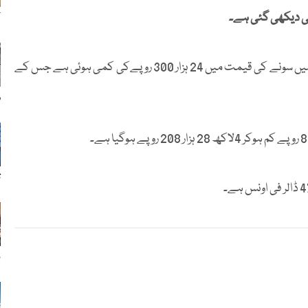
ی دیکھی گئی ہے۔
ک
آل پاکستان جیمز اینڈ جیولرز ایسوسی ایشن کے مطابق ملک بھر میں سونے کی قیمت میں 24 ہزار 300 روپےکی کمی ہوئی ہے جس کے
ر
ت
ب