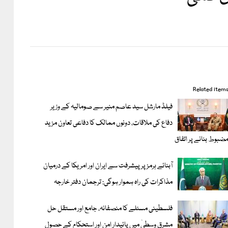
Related item
فیلڈ مارشل سید عاصم منیر سے صومالیہ کے وزیر
دفاع کی ملاقات، دونوں ممالک کا دفاعی تعاون مزید
ضبوط بنانے پر اتفاق
آبنائے ہرمز پر پیشرفت سے ایران اور امریکا کے درمیان
مذاکرات کی راہ ہموار ہوگی: ترجمان دفتر خارجہ
فلسطینی مسئلے کا منصفانہ، جامع اور مستقل حل
مشرق وسطیٰ میں پائیدار امن اور استحکام کے حصول