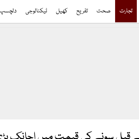
تجارت
صحت
تفریح
کھیل
ٹیکنالوجی
دلچسپ
 قبل سونے کی قیمت میں اچانک بڑ