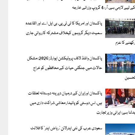
ے لیے لازمی ہے، آر-4 گروپ وزرائے خارجہ
پاکستان اور امریکا کا ٹی ٹی پی، بی ایل اے اور القاعدہ
سمیت دیگر گروہوں کیخلاف مشترکہ کارروائی جاری
کھنے کا عزم
پاکستان وائلڈ لائف پروٹیکشن ایوارڈز 2026: مشکل
حالات میں جنگلی حیات کے محافظوں کو خراجِ
حسین
پاکستان اورایران کے درمیان دیرینہ دوستانہ تعلقات
ہیں، اس دوستی کوپائیدار معاشی شراکت داری میں
دلنا ہے: ایرانی وزیر تجارت
سعودی عرب کی نئی ایئرلائن ‘ریاض ایئر’ کا فلائٹ