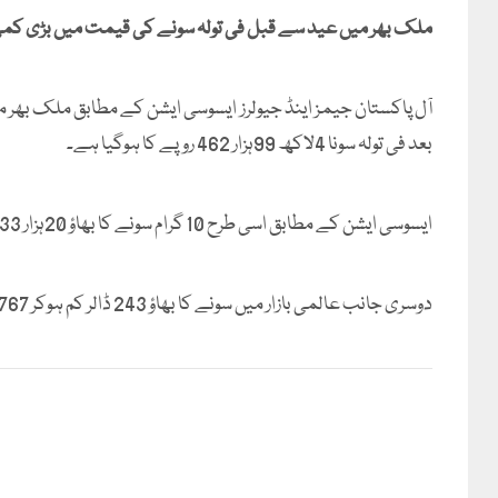
ملک بھر میں عید سے قبل فی تولہ سونے کی قیمت میں بڑی کم
بعد فی تولہ سونا 4لاکھ 99ہزار 462 روپے کا ہوگیا ہے۔
ایسوسی ایشن کے مطابق اسی طرح 10 گرام سونے کا بھاؤ 20ہزار 833 روپے کم ہوکر 4لاکھ 28 ہزار 208 روپے ہوگیا ہے۔
دوسری جانب عالمی بازار میں سونے کا بھاؤ 243 ڈالر کم ہوکر 4767 ڈالر فی اونس ہے۔