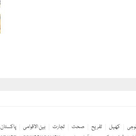
لوجی
کھیل
تفریح
صحت
تجارت
بین الاقوامی
پاکستان