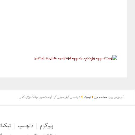
آپ یہاں ہیں:
صفحہ اول
تجارت
عید سے قبل سونے کی قیمت میں اچانک بڑی کمی
پروگرام
دلچسپ
ٹیکنا