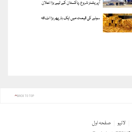
آپریشنز شروع، پاکستان کے لیے بڑا اعلان
سونے کی قیمت میں ایک بار پھر بڑا اضافہ
BACK TO TOP
لائیو
صفحہ اول