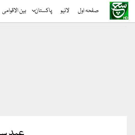
صفحہ اول
لائیو
پاکستان
بین الاقوامی
عید سے