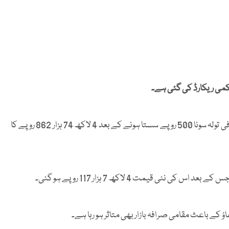
 کمی ریکارڈ کی گئی ہے۔
آل پاکستان صرافہ ایسوسی ایشن کے مطابق مقامی مارکیٹ میں فی تولہ سونا 500 روپے سستا ہونے کے بعد 4 لاکھ 74 ہزار 862 روپے کا
کے باعث مقامی صرافہ بازار بھی متاثر ہو رہا ہے۔