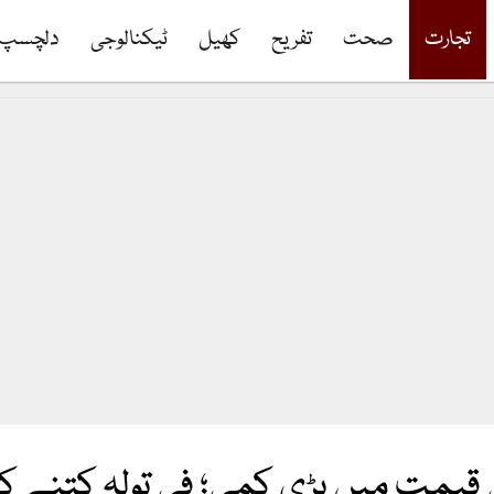
تجارت
صحت
تفریح
کھیل
ٹیکنالوجی
دلچسپ
قیمت میں بڑی کمی؛ فی تولہ کتنے کا 