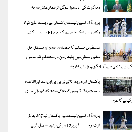
مذاکرات کی راہ ہموار ہوگی: ترجمان دفتر خارجہ
پورٹ آف اسپین ٹیسٹ: پاکستان نے ویسٹ انڈیز کو 8
وکٹوں سے شکست دے کر سیریز 1-1 سے برابر کردی
فلسطینی مسئلے کا منصفانہ، جامع اور مستقل حل
مشرق وسطیٰ میں پائیدار امن اور استحکام کے حصول
ے لیے لازمی ہے، آر-4 گروپ وزرائے خارجہ
پاکستان اور امریکا کا ٹی ٹی پی، بی ایل اے اور القاعدہ
سمیت دیگر گروہوں کیخلاف مشترکہ کارروائی جاری
کھنے کا عزم
پورٹ آف اسپین ٹیسٹ میں پاکستان ٹیم387 بنا کر
آؤٹ، ویسٹ انڈیز پر 43 رنز کی برتری حاصل کرلی