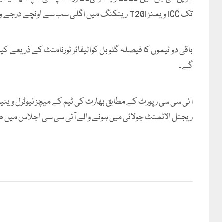
تک ICC ویمنز T20I رینکنگ میں اگلی سب سے اونچے درجے والی ٹیمیں شامل ہیں۔
باقی دو ٹیموں کا فیصلہ گلوبل کوالیفائر ٹورنامنٹ کے ذریعے 
گے۔
آئی سی سی رپورٹ کے مطابق بھارت کی ٹیم کے میچز نیوٹرل وینیو
ریجنل الاٹمنٹ جولائی میں ہونے والے آئی سی سی اجلاس میں ط