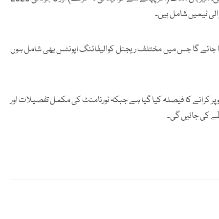
کیا جائے گا جس میں مختلف ریجنل کوالیفائنگ ایونٹس بھی شامل ہوں
 پر کرانے کا فیصلہ کیا گیا ہے جبکہ ٹورنامنٹ کی مکمل تفصیلات اور
ے کی جائیں گی۔