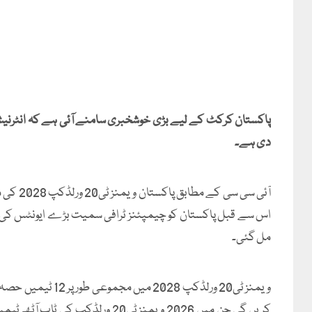
پاکستان کرکٹ کے لیے بڑی خوشخبری سامنے آئی ہے کہ انٹرنیش
دی ہے۔
آئی سی 
اس سے قبل پاکستان کو چیمپئنز ٹرافی سمیت بڑے ایونٹس کی می
مل گئی۔