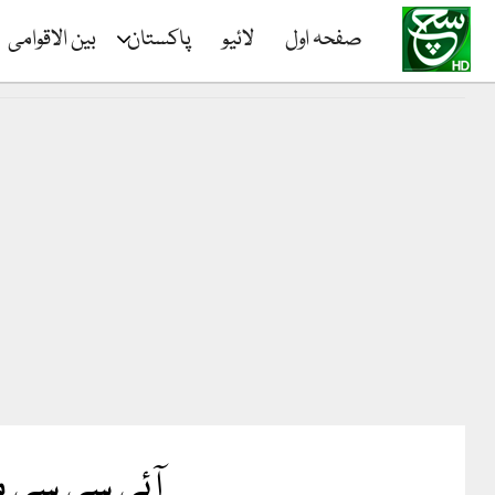
صفحہ اول
لائیو
پاکستان
بین الاقوامی
آئی سی سی م