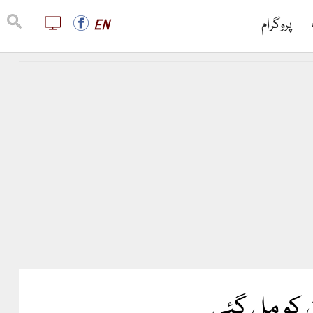
پروگرام
EN
ن کو مل گئی