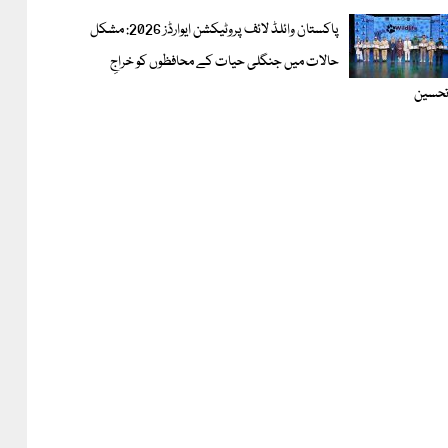
پاکستان وائلڈ لائف پروٹیکشن ایوارڈز 2026: مشکل
حالات میں جنگلی حیات کے محافظوں کو خراجِ
حسین