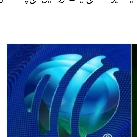
s
ج
م