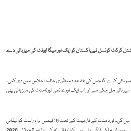
ت
نل کرکٹ کونسل نے پاکستان کو ایک اور میگا ایونٹ کی میزبانی دے
سی کے مطابق پاکستان ویمنز ٹی20 ورلڈکپ 2028 کی میزبانی کرے گا جس کی باقاعدہ منظوری حالیہ اجلاس میں دی گئی۔
زبانی مل چکی ہے اور اب ایک اور عالمی ٹورنامنٹ کی میزبانی بھی
ویمنز ٹی20 ورلڈکپ 2028 میں مجموعی طور پر 12 ٹیمیں حصہ لیں گی۔ ٹورنامنٹ کے فارمیٹ کے تحت 10 ٹیمیں براہِ راست کوالیفائی
کریں گی جن میں 2026 ویمنز ٹی20 ورلڈکپ کی ٹاپ آٹھ ٹیمیں، میزبان ملک (اگر پہلے سے کوالیفائی نہ کرے) اور 6 جولائی 2026