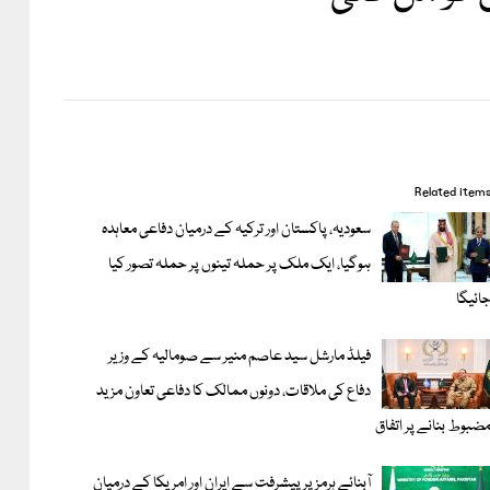
Related item
سعودیہ، پاکستان اور ترکیہ کے درمیان دفاعی معاہدہ
ہوگیا، ایک ملک پر حملہ تینوں پر حملہ تصور کیا
ائیگا
فیلڈ مارشل سید عاصم منیر سے صومالیہ کے وزیر
دفاع کی ملاقات، دونوں ممالک کا دفاعی تعاون مزید
ضبوط بنانے پر اتفاق
آبنائے ہرمز پر پیشرفت سے ایران اور امریکا کے درمیان