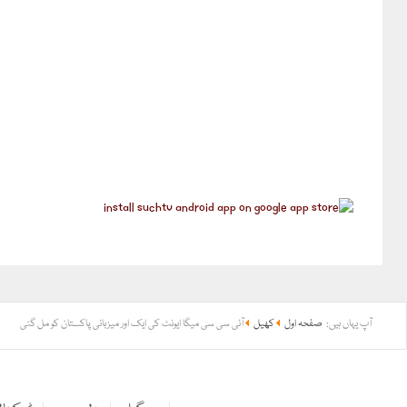
آپ یہاں ہیں:
صفحہ اول
کھیل
آئی سی سی میگا ایونٹ کی ایک اور میزبانی پاکستان کو مل گئی