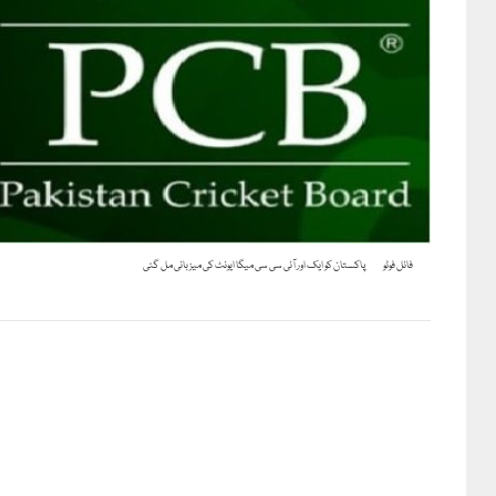
فائل فوٹو
پاکستان کو ایک اور آئی سی سی میگا ایونٹ کی میزبانی مل گئی