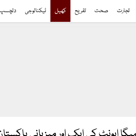
تجارت
صحت
تفریح
کھیل
ٹیکنالوجی
دلچسپ
یگا ایونٹ کی ایک اور میزبانی پاکستا