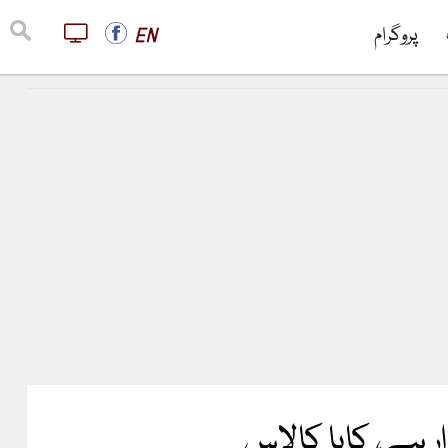
پروگرام
EN
ر ہے، کایا کالاس