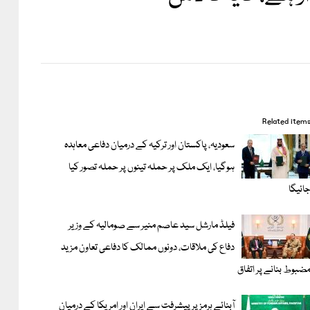
Related item
سعودیہ، پاکستان اور ترکیہ کے درمیان دفاعی معاہدہ
ہوگیا، ایک ملک پر حملہ تینوں پر حملہ تصور کیا
ائیگا
فیلڈ مارشل سید عاصم منیر سے صومالیہ کے وزیر
دفاع کی ملاقات، دونوں ممالک کا دفاعی تعاون مزید
ضبوط بنانے پر اتفاق
آبنائے ہرمز پر پیشرفت سے ایران اور امریکا کے درمیان