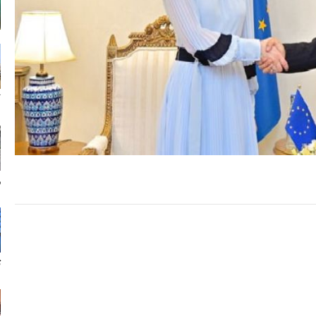
ک
ر
ت