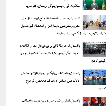
مذاکرات کی راہ ہموار ہوگی: ترجمان دفتر خارجہ
فلسطینی مسئلے کا منصفانہ، جامع اور مستقل حل
مشرق وسطیٰ میں پائیدار امن اور استحکام کے حصول
ے لیے لازمی ہے، آر-4 گروپ وزرائے خارجہ
پاکستان اور امریکا کا ٹی ٹی پی، بی ایل اے اور القاعدہ
سمیت دیگر گروہوں کیخلاف مشترکہ کارروائی جاری
کھنے کا عزم
پاکستان وائلڈ لائف پروٹیکشن ایوارڈز 2026: مشکل
حالات میں جنگلی حیات کے محافظوں کو خراجِ
حسین
پاکستان اورایران کے درمیان دیرینہ دوستانہ تعلقات