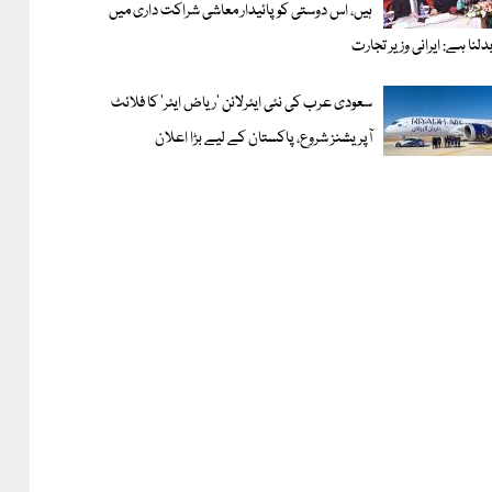
ہیں، اس دوستی کوپائیدار معاشی شراکت داری میں
دلنا ہے: ایرانی وزیر تجارت
سعودی عرب کی نئی ایئرلائن ‘ریاض ایئر’ کا فلائٹ
آپریشنز شروع، پاکستان کے لیے بڑا اعلان