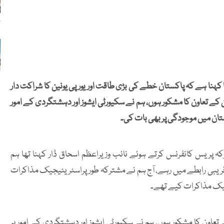
ب
کا کہنا ہے کہ پاکستان خطے کی بڑی طاقت اور یورپی یونین کا شراکت دار
نین کے تعاون کا مشکور ہوں، ہم نے سکیورٹی ایشوز اور دہشتگردی کے امور
نستان میں موجودگی پر بھی بات کی۔
رکہ پریس کانفرنس کرتے ہوئے نائب وزیراعظم اسحاق ڈار کہنا تھا ہم
ن قریبی رابطے میں رہے، آج ہم نے مشترکہ طورپراسٹریٹیجیک مذاکرات
جیک مذاکرات کیے تھے۔
کے تعاون کا مشکور ہوں، ہم نے سکیورٹی ایشوز اور دہشتگردی کے امور پر