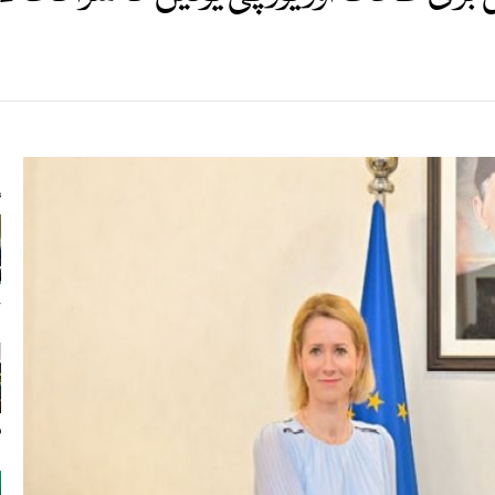
s
ج
م