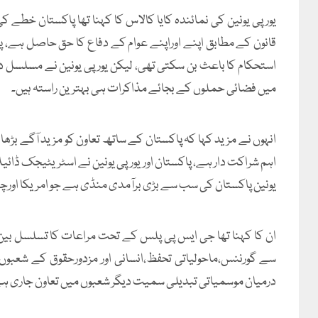
یورپی یونین کی نمائندہ کایا کالاس کا کہنا تھا پاکستان خطے کی
قانون کے مطابق اپنے اوراپنے عوام کے دفاع کا حق حاصل ہے، 
استحکام کا باعث بن سکتی تھی، لیکن یورپی یونین نے مسلسل د
میں فضائی حملوں کے بجائے مذاکرات ہی بہترین راستہ ہیں۔
انہوں نے مزید کہا کہ پاکستان کے ساتھ تعاون کو مزید آگے بڑھا
اہم شراکت دار ہے، پاکستان اوریورپی یونین نے اسٹریٹیجک ڈائیل
یونین پاکستان کی سب سے بڑی برآمدی منڈی ہے جو امریکا اورچ
ان کا کہنا تھا جی ایس پی پلس کے تحت مراعات کا تسلسل بین 
سے گورننس،ماحولیاتی تحفظ،انسانی اور مزدورحقوق کے شعبوں 
درمیان موسمیاتی تبدیلی سمیت دیگر شعبوں میں تعاون جاری ہ