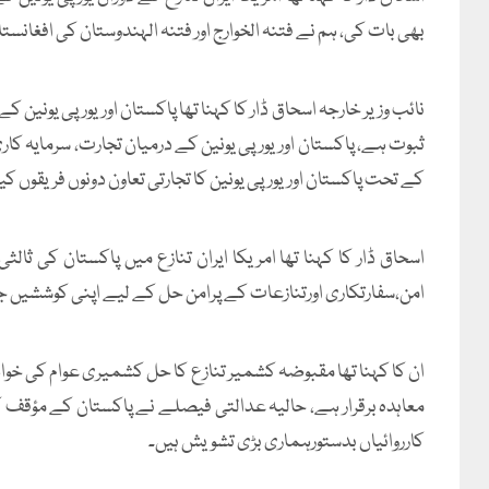
بھی بات کی، ہم نے فتنہ الخوارج اور فتنہ الہندوستان کی افغانس
نائب وزیر خارجہ اسحاق ڈار کا کہنا تھا پاکستان اور یورپی یونین
ثبوت ہے، پاکستان اوریورپی یونین کے درمیان تجارت، سرمایہ کاری 
کے تحت پاکستان اوریورپی یونین کا تجارتی تعاون دونوں فریقوں ک
اسحاق ڈار کا کہنا تھا امریکا ایران تنازع میں پاکستان کی ثا
امن،سفارتکاری اورتنازعات کے پرامن حل کے لیے اپنی کوششیں ج
ان کا کہنا تھا مقبوضہ کشمیر تنازع کا حل کشمیری عوام کی خوا
معاہدہ برقرار ہے، حالیہ عدالتی فیصلے نے پاکستان کے مؤقف
کارروائیاں بدستورہماری بڑی تشویش ہیں۔