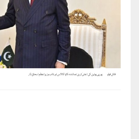
فائل فوٹو
یورپی یونین کی اعلیٰ ترین نمائندہ کایا کالاس اور نائب وزیراعظم اسحاق ڈار