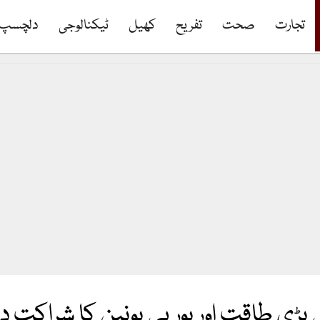
تجارت
صحت
تفریح
کھیل
ٹیکنالوجی
دلچسپ
ی طاقت اور یورپی یونین کا شراکت دا