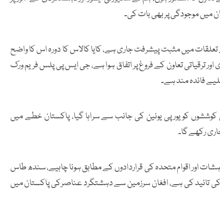
تان میں موجودگی پر بھی بات کی۔
 کے تعلقات میں مثبت پیشرفت جاری ہے، کایا کالاس کا دورہ اس کا واضح
اور ترقیاتی تعاون کے فروغ پر اتفاق ہوا ہے، جی ایس پی پلس فریم ورک
یلیے فائدہ مند ہے۔
لثی کوششوں کویورپی یونین کی جانب سے سراہا گیا، پاکستان خطے میں
اری رکھے گا۔
ہشات اور اقوام متحدہ کی قراردادوں کے مطابق ہونا چاہیے، سندھ طاس
 کی تائید کی ہے، افغان سرزمین سے دہشتگرد عناصرکی پاکستان میں