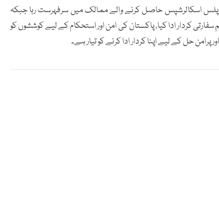
مس پلس اسکالرشپس حاصل کرنے والے ممالک میں سرفہرست رہا جبکہ
سفارتی کردار ادا کیا، پاکستان کی امن اور استحکام کے لیے کوششوں کو
ر پرامن حل کے لیے اپنا کردار ادا کرنے کو تیار ہے۔