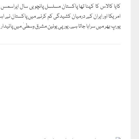
کایا کالاس کا کہنا تھا پاکستان مسلسل پانچویں سال ایراس
امریکا اور ایران کے درمیان کشیدگی کم کرنے میں پاکستان نے اہم 
یورپ بھر میں سراہا جاتا ہے، یورپی یونین مشرق وسطیٰ میں پائیدار او