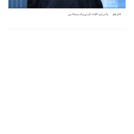
فائل فوٹو
واٹس ایپ اکاؤنٹ کیسے ہیک ہو جاتا ہے