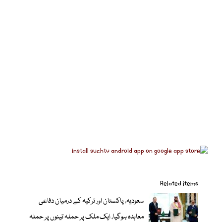
Related items
سعودیہ، پاکستان اور ترکیہ کے درمیان دفاعی
معاہدہ ہوگیا، ایک ملک پر حملہ تینوں پر حملہ