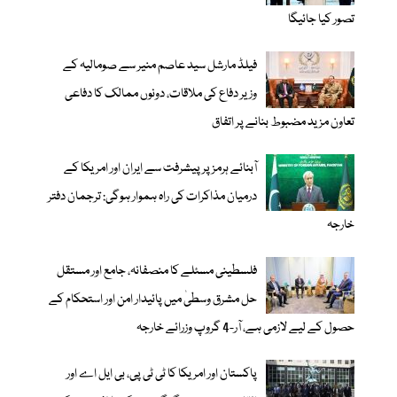
تصور کیا جائیگا
فیلڈ مارشل سید عاصم منیر سے صومالیہ کے
وزیر دفاع کی ملاقات، دونوں ممالک کا دفاعی
تعاون مزید مضبوط بنانے پر اتفاق
آبنائے ہرمز پر پیشرفت سے ایران اور امریکا کے
درمیان مذاکرات کی راہ ہموار ہوگی: ترجمان دفتر
خارجہ
فلسطینی مسئلے کا منصفانہ، جامع اور مستقل
حل مشرق وسطیٰ میں پائیدار امن اور استحکام کے
حصول کے لیے لازمی ہے، آر-4 گروپ وزرائے خارجہ
پاکستان اور امریکا کا ٹی ٹی پی، بی ایل اے اور