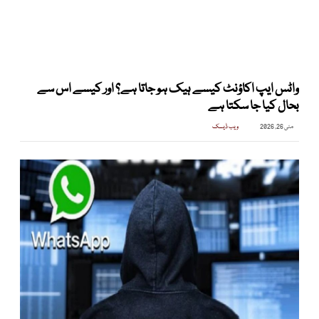
واٹس ایپ اکاؤنٹ کیسے ہیک ہو جاتا ہے؟ اور کیسے اس سے
بحال کیا جا سکتا ہے
مئی 26, 2026
ویب ڈیسک