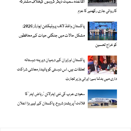
القاعدہ سمیت دیگر گروہوں کیخلاف مشترکہ
کارروائی جاری رکھنے کا عزم
پاکستان وائلڈ لائف پروٹیکشن ایوارڈز 2026:
مشکل حالات میں جنگلی حیات کے محافظوں
کو خراجِ تحسین
پاکستان اورایران کے درمیان دیرینہ دوستانہ
تعلقات ہیں، اس دوستی کوپائیدار معاشی شراکت
داری میں بدلنا ہے: ایرانی وزیر تجارت
سعودی عرب کی نئی ایئرلائن ‘ریاض ایئر’ کا
فلائٹ آپریشنز شروع، پاکستان کے لیے بڑا اعلان