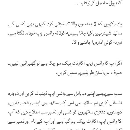
کنٹرول حاصل کر لیتا ہے۔
یاد رکھیں کہ 6 ہندسوں والا تصدیقی کوڈ کبھی بھی کسی کے
ساتھ شیئر نہیں کیا جاتا ہے۔ یہ کوڈ نہ واٹس ایپ خود مانگتا ہے،
اور نہ کوئی ادارہ یا جاننے والا۔
اگر آپ کا واٹس ایپ اکاؤنٹ ہیک ہو چکا ہے تو گھبرائیں نہیں۔
صرف اس آسان طریقے پر عمل کریں۔
سب سے پہلے اپنے موبائل سے واٹس ایپ ڈیلیٹ کریں اور دوبارہ
انسٹال کریں اور ساتھ ہی اس کے ساتھ ہی اپنے رشتے داروں،
دوستوں، دفتری ساتھیوں کو کسی اور نمبر سے اطلاع دیں کہ آپ
کا واٹس ایپ اکاؤٹ ہیک ہو گیا ہے اور آپ کے نام اور نمبر سے