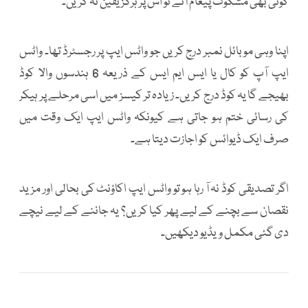
کوئی بھی مشکوک پیغام آئے تو اس پر ہرگز یقین نہ کریں۔
اپنا وہی موبائل نمبر درج کریں جو واٹس ایپ پر رجسٹرڈ تھا۔ واٹس
ایپ آپ کو کال یا ایس ایم ایس کے ذریعہ 6 ہندسوں والا کوڈ
بھیجے گا یہ کوڈ درج کریں۔ زیادہ تر کیسز میں اسی مرحلے پر ہیکر
کی رسائی ختم ہو جاتی ہے کیونکہ واٹس ایپ ایک وقت میں
صرف ایک ڈیوائس کو اجازت دیتا ہے۔
اگر تصدیقی کوڈ نہ آ رہا ہو تو واٹس ایپ اکاؤنٹ کی بحالی اور مزید
نقصان سے بچنے کے لیے پھر کیا کریں؟ یہ جاننے کے لیے نیچے
دی گئی مکمل ویڈیو دیکھیں۔