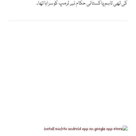
کی تھی تاہم پاکستانی حکام نے ٹرمپ کو سراہا تھا۔