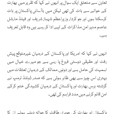
تعاون سے متعلق ایک سوال پر انہوں نے کہا کہ تقریر میں بھارت
کے حوالے سے بات کی تھی لیکن میں باآسانی پاکستان پر بات
کرسکتا ہوں اور جو کردار وزیراعظم شہباز شریف اور فیلڈ مارشل
عاصم منیر امن مذاکرات کے لیے ادا کر رہے ہیں وہ قابل تعریف
ہے۔
انہوں نے کہا کہ امریکا اور پاکستان کے درمیان غیرمتوقع پیش
رفت اور حقیقی دوستی فروغ پا رہی ہے جو میرے خیال میں
اہمیت کی حامل ہے اور دونوں ممالک کے درمیان تعلقات میں
بہتری اس چیز سے بھی ظاہر ہوتی ہے کہ صدر ڈونلڈ ٹرمپ نے
گزشتہ برس بھارت اور پاکستان کے درمیان کشیدگی ختم کرکے
امن قائم کرنے میں مدد فراہم کی تھی۔
پاکستان اور بھارت کی جوہری طاقت کا حوالہ دیتے ہوئے ان کا