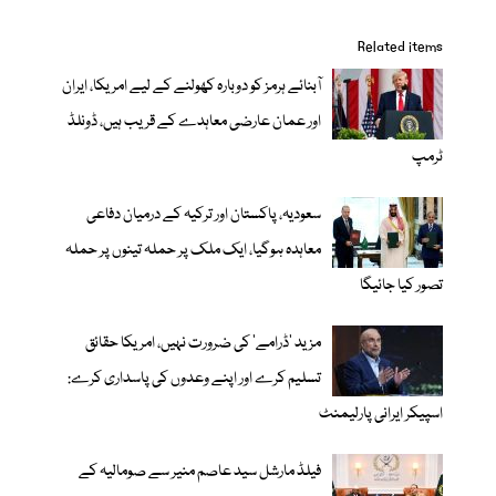
Related items
آبنائے ہرمز کو دوبارہ کھولنے کے لیے امریکا، ایران
اور عمان عارضی معاہدے کے قریب ہیں، ڈونلڈ
ٹرمپ
سعودیہ، پاکستان اور ترکیہ کے درمیان دفاعی
معاہدہ ہوگیا، ایک ملک پر حملہ تینوں پر حملہ
تصور کیا جائیگا
مزید 'ڈرامے' کی ضرورت نہیں، امریکا حقائق
تسلیم کرے اور اپنے وعدوں کی پاسداری کرے:
اسپیکر ایرانی پارلیمنٹ
فیلڈ مارشل سید عاصم منیر سے صومالیہ کے