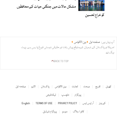
مشکل حالات میں جنگلی حیات کے محافظوں
کو خراجِ تحسین
آپ یہاں ہیں:
صفحہ اول
بین الاقوامی
امریکا اور پاکستان کے درمیان غیرمتوقع پیش رفت اور حقیقی دوستی فروغ پا رہی ہے، پیٹ
ہیگستھ
BACK TO TOP
کھیل
تفریح
صحت
تجارت
بین الاقوامی
پاکستان
لائیو
صفحہ اول
پروگرام
دلچسپ
ٹیکنالوجی
کیریئرز
آر ایس ایس
PRIVACY POLICY
TERMS OF USE
English
کالم / بلاگ
موسم
پروگرام شیڈول