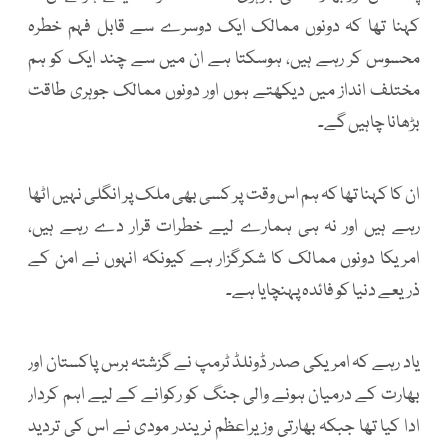
کہنا تھا کہ دونوں ممالک ایک دوسرے سے قابل فہم خطرہ
محسوس کر رہے ہیں، ہوسکتا ہے ان میں سے چند ایک کو ہم
مختلف انداز میں دیکھتے ہوں اور دونوں ممالک جوہری طاقت
بڑھانا چاہیں گے۔
ان کا کہنا تھا کہ ہم اس وقت پر کسی بھی ملک پر انگلی نہیں اٹھا
رہے ہیں اور نہ ہی ہمارے لیے خطرات قرار دے رہے ہیں،
امریکا دونوں ممالک کا شکرگزار ہے کیونکہ انہوں نے امن کے
ذریعے دنیا کو فائدہ پہنچایا ہے۔
یاد رہے کہ امریکی صدر ڈونلڈ ٹرمپ نے گزشتہ برس پاکستان اور
بھارت کے درمیان ہونے والی جنگ کو رکوانے کے لیے اہم کردار
ادا کیا تھا جبکہ بھارتی وزیراعظم نریندر مودی نے اس کی تردید