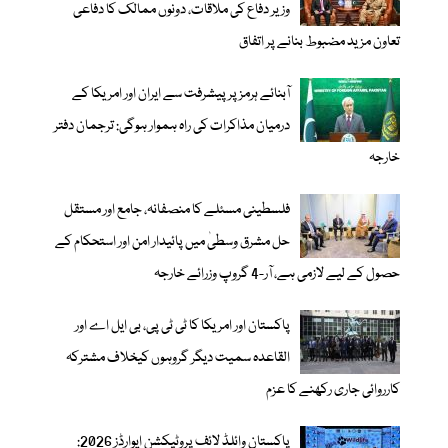
وزیر دفاع کی ملاقات، دونوں ممالک کا دفاعی
تعاون مزید مضبوط بنانے پر اتفاق
آبنائے ہرمز پر پیشرفت سے ایران اور امریکا کے
درمیان مذاکرات کی راہ ہموار ہوگی: ترجمان دفتر
خارجہ
فلسطینی مسئلے کا منصفانہ، جامع اور مستقل
حل مشرق وسطیٰ میں پائیدار امن اور استحکام کے
حصول کے لیے لازمی ہے، آر-4 گروپ وزرائے خارجہ
پاکستان اور امریکا کا ٹی ٹی پی، بی ایل اے اور
القاعدہ سمیت دیگر گروہوں کیخلاف مشترکہ
کارروائی جاری رکھنے کا عزم
پاکستان وائلڈ لائف پروٹیکشن ایوارڈز 2026: