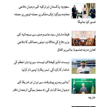
سعودیہ، پاکستان اور ترکیہ کے درمیان دفاعی
معاہدہ ہوگیا، ایک ملک پر حملہ تینوں پر حملہ
تصور کیا جائیگا
فیلڈ مارشل سید عاصم منیر سے صومالیہ کے
وزیر دفاع کی ملاقات، دونوں ممالک کا دفاعی
تعاون مزید مضبوط بنانے پر اتفاق
ویسٹ انڈیز کیخلاف ٹیسٹ سیریز؛ بابر اعظم کی
شاندار کارکردگی، اہم ریکارڈ اپنے نام کرلیا
آبنائے ہرمز پر پیشرفت سے ایران اور امریکا کے
درمیان مذاکرات کی راہ ہموار ہوگی: ترجمان دفتر
خارجہ