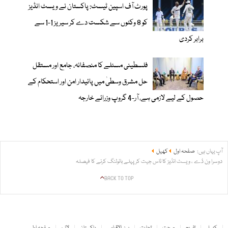
پورٹ آف اسپین ٹیسٹ: پاکستان نے ویسٹ انڈیز
کو 8 وکٹوں سے شکست دے کر سیریز 1-1 سے
برابر کردی
فلسطینی مسئلے کا منصفانہ، جامع اور مستقل
حل مشرق وسطیٰ میں پائیدار امن اور استحکام کے
حصول کے لیے لازمی ہے، آر-4 گروپ وزرائے خارجہ
آپ یہاں ہیں:
صفحہ اول
کھیل
دوسرا ون ڈے ، ویسٹ انڈیز کا ٹاس جیت کر پہلے بائولنگ کرنے کا فیصلہ
BACK TO TOP
کھیل
تفریح
صحت
تجارت
بین الاقوامی
پاکستان
لائیو
صفحہ اول