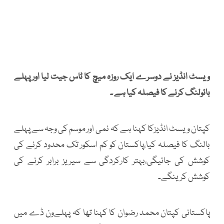
ویسٹ انڈیز نے دوسرے ایک روزہ میچ کا ٹاس جیت لیا اور پہلے
بائولنگ کرنے کا فیصلہ کیا ہے ۔
کپتان ویسٹ انڈیزکا کہنا ہے کہ نمی اور موسم کی وجہ سے پہلے
بالنگ کا فیصلہ کیا،پاکستان کو کم اسکور تک محدود کرنے کی
کوشش کی جائیگی،بہتر کارکردگی سے سیریز برابر کرنے کی
کوشش کرینگے۔
پاکستانی کپتان محمد رضوان کا کہنا تھا کہ پہلےون ڈے میں