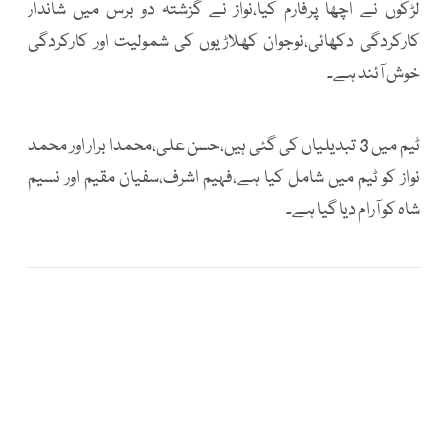
لڑکوں نے اچھا پرفارم کیا،نواز نے گزشتہ دو برس میں شاندار
کارکردگی دکھائی،نوجوان کھلاڑیوں کی شمولیت اور کارکردگی
خوش آئند ہے۔
ٹیم میں 3 تبدیلیاں کی گئی ہیں،حسن علی،محمدا برار اور محمد
نواز کو ٹیم میں شامل کیا ہے،فہیم اشرف،سفیان مقیم اور نسیم
شاہ کو آرام دیا گیا ہے۔