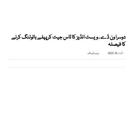
دوسرا ون ڈے ، ویسٹ انڈیز کا ٹاس جیت کر پہلے بائولنگ کرنے
کا فیصلہ
اگست 10, 2025
ویب ڈیسک