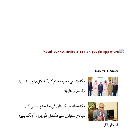
Related items
مکہ دفاعی معاہدہ نیٹو کے آرٹیکل 5 جیسا ہے؛
ترک وزیر خارجہ
مکہ معاہدہ پاکستان کی خارجہ پالیسی کے
بنیادی ستونوں سے مکمل طور پر ہم آہنگ ہے:
اسحاق ڈار