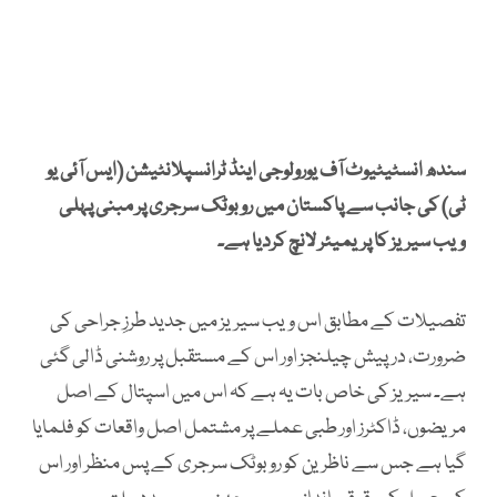
سندھ انسٹیٹیوٹ آف یورولوجی اینڈ ٹرانسپلانٹیشن (ایس آئی یو
ٹی) کی جانب سے پاکستان میں روبوٹک سرجری پر مبنی پہلی
ویب سیریز کا پریمیئر لانچ کردیا ہے۔
تفصیلات کے مطابق اس ویب سیریز میں جدید طرزِ جراحی کی
ضرورت، درپیش چیلنجز اور اس کے مستقبل پر روشنی ڈالی گئی
ہے۔ سیریز کی خاص بات یہ ہے کہ اس میں اسپتال کے اصل
مریضوں، ڈاکٹرز اور طبی عملے پر مشتمل اصل واقعات کو فلمایا
گیا ہے جس سے ناظرین کو روبوٹک سرجری کے پس منظر اور اس