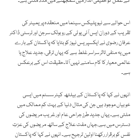
کے عمل کو حقیقی انداز میں سمجھنے میں مدد ملتی ہے۔
اس حوالے سے نیوپلیکس سینما میں منعقدہ پریمیئر کی
تقریب کے دوران ایس آئی یو ٹی کے روبوٹک سرجن اور ٹرسٹی ڈاکٹر
عرفان رضوی نے ایکسپریس نیوز کو بتایا کہ پاکستان کے بارے
میں یہ منفی تاثر سراسر غلط ہے کہ یہاں ترقی، جدید علاج یا
عالمی معیار کا کام سامنے نہیں آتا۔حقیقت اس کے برعکس
ہے۔
انہوں نے کہا کہ پاکستان کے ہیلتھ کیئر سسٹم میں ایسی
خوبیاں موجود ہیں جن کی مثال دنیا کے بہت کم ممالک میں
ملتی ہے۔ یہاں جدید طرزِ جراحی عام اور غریب مریضوں کی
دسترس میں ہے،جہاں مفت علاج کے ساتھ مریضوں کی عزتِ
نفس کو برقرار رکھنا اولین ترجیح ہے۔ انہوں نے کہا کہ پاکستان