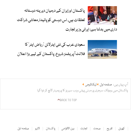
پاکستان اورایران کے درمیان دیرینہ دوستانہ
تعلقات ہیں، اس دوستی کوپائیدار معاشی شراکت
داری میں بدلنا ہے: ایرانی وزیر تجارت
سعودی عرب کی نئی ایئرلائن ‘ریاض ایئر’ کا
فلائٹ آپریشنز شروع، پاکستان کے لیے بڑا اعلان
آپ یہاں ہیں:
صفحہ اول
ٹیکنالوجی
پاکستان میں روبوٹک سرجری پر مبنی پہلی ویب سیریز کا پریمیئر لانچ کر دیا گیا
BACK TO TOP
کھیل
تفریح
صحت
تجارت
بین الاقوامی
پاکستان
لائیو
صفحہ اول