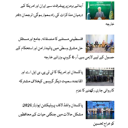
آبنائے ہرمز پر پیشرفت سے ایران اور امریکا کے
درمیان مذاکرات کی راہ ہموار ہوگی: ترجمان دفتر
خارجہ
فلسطینی مسئلے کا منصفانہ، جامع اور مستقل
حل مشرق وسطیٰ میں پائیدار امن اور استحکام کے
حصول کے لیے لازمی ہے، آر-4 گروپ وزرائے خارجہ
پاکستان اور امریکا کا ٹی ٹی پی، بی ایل اے اور
القاعدہ سمیت دیگر گروہوں کیخلاف مشترکہ
کارروائی جاری رکھنے کا عزم
پاکستان وائلڈ لائف پروٹیکشن ایوارڈز 2026:
مشکل حالات میں جنگلی حیات کے محافظوں
کو خراجِ تحسین