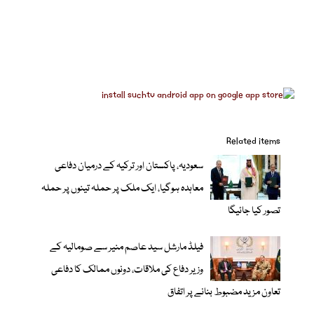
Related items
سعودیہ، پاکستان اور ترکیہ کے درمیان دفاعی
معاہدہ ہوگیا، ایک ملک پر حملہ تینوں پر حملہ
تصور کیا جائیگا
فیلڈ مارشل سید عاصم منیر سے صومالیہ کے
وزیر دفاع کی ملاقات، دونوں ممالک کا دفاعی
تعاون مزید مضبوط بنانے پر اتفاق