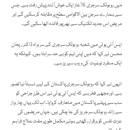
میں روبوٹک سرجری کا آغاز ایک خوش آئند پیش رفت ہے، جس
سے ہمارے سرجن بین الاقوامی سطح پر مقابلہ کر سکیں گے اور
مریض اس جدید تکنیک سے بھرپور فائدہ اٹھا سکیں گے۔
ایس آئی یو ٹی میں شعبہ روبوٹک سرجری کے سربراہ ڈاکٹر ریحان
محسن نے کہا کہ میں اپنی ٹیم کو بے حد سراہتا ہوں، کیونکہ یہ
ایک منفرد نوعیت کی ویب سیریز ہے۔
انہوں نے کہا کہ روبوٹک سرجری پاکستان کے لیے نسبتاً نیا تصور
ہے، اور مجھے فخر ہے کہ ایس آئی یو ٹی نے اس طرزِ جراحی کو
سب سے پہلے پاکستان میں متعارف کروایا۔ اب تک یہاں چار ہزار
سے زائد روبوٹک سرجریز کی جا چکی ہیں، جہاں مریضوں کی
عزتِ نفس کو برقرار رکھتے ہوئے مکمل طور پر مفت علاج فراہم