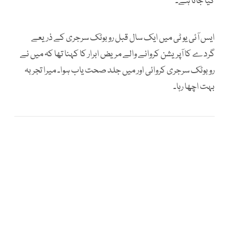
کیا جاتا ہے۔
ایس آئی یو ٹی میں ایک سال قبل روبوٹک سرجری کے ذریعے
گردے کا آپریشن کروانے والے مریض ابرار کا کہنا تھا کہ میں نے
روبوٹک سرجری کروائی اور میں جلد صحت یاب ہوا۔ میرا تجربہ
بہت اچھا رہا۔