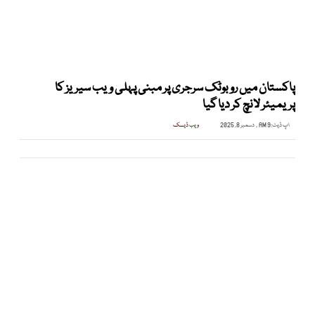
پاکستان میں روبوٹک سرجری پر مبنی پہلی ویب سیریز کا
پریمیئر لانچ کر دیا گیا
اپ ڈیٹ:
9 AM , دسمبر 8, 2025
ویب ڈیسک