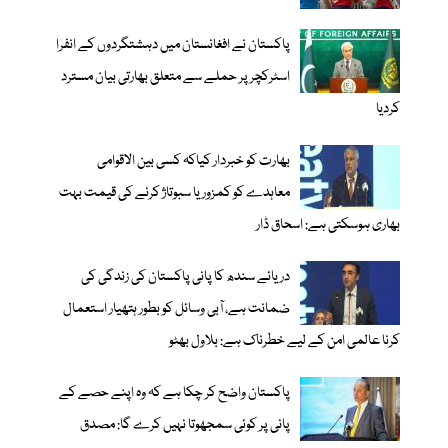
پاکستان نے افغانستان میں دہشتگردوں کے انفرا
اسٹرکچر پر حملے سے متعلق بھارتی بیان مسترد
کردیا
بھارت کو خبردار کیاکہ کسی بین الاقوامی
معاہدے کو کمزور یا سبوتاژ کرنے کی قیمت بہت
بھاری ہوسکتی ہے: اسحاق ڈار
دریائے سندھ کا پانی پاکستان کی زندگی کی
ضمانت ہے، آبی وسائل کو بطور ہتھیار استعمال
کرنا عالمی امن کے لیے خطرناک ہے: بلاول بھٹو
پاکستان واضح کر چکا ہے کہ وہ اپنے حصے کے
پانی پر کوئی سمجھوتا نہیں کرے گا: مصدق