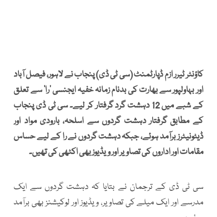
کاؤنٹر ٹیرر ازم ڈپارٹمنٹ (سی ٹی ڈی) پنجاب نے لاہور، فیصل آباد
اور بہاولپور سے بھارت کی بدنام زمانہ خفیہ ایجنسی ’را‘ سے تعلق
کے شبے میں 12 دہشت گرد گرفتار کر لیے۔ سی ٹی ڈی پنجاب
کے مطابق گرفتار دہشت گردوں سے اسلحہ، بارودی مواد اور
ڈیٹونیٹرز برآمد ہوئے، جبکہ دہشت گردوں نے را کے لیے حساس
مقامات اور اداروں کی تصاویر اور ویڈیوز بھی اکٹھی کی تھیں۔
سی ٹی ڈی کے ترجمان نے بتایا کہ دہشت گردوں سے ایک
مدرسے اور ایک میلے کی تصاویر، ویڈیوز اور لوکیشنز بھی برآمد