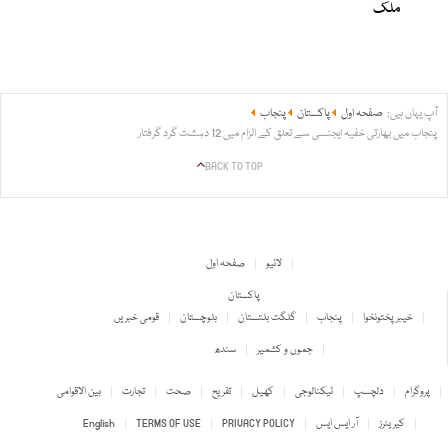
ملک
آپ یہاں ہیں:
صفحہ اول
پاکستان
پنجاب
پنجاب میں بھارتی خفیہ ایجنسی سے تعلق کے الزام میں 12 دہشت گرد گرفتار
BACK TO TOP
لائیو
صفحہ اول
پاکستان
خیبر پختونخوا
پنجاب
گلگت بلتستان
بلوچستان
قومی خبریں
جموں و کشمیر
سندھ
پروگرام
دلچسپ
ٹیکنالوجی
کھیل
تفریح
صحت
تجارت
بین الاقوامی
کیریئرز
آر ایس ایس
PRIVACY POLICY
TERMS OF USE
English