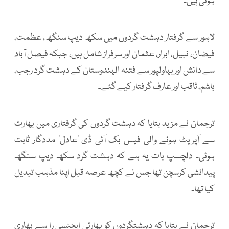
ہوئی ہیں۔
لاہور سے گرفتار دہشت گردوں میں سکھ دیپ سنگھ، عظمت،
فیضان، نبیل، ابرار، عثمان اور سرفراز شامل ہیں، جبکہ فیصل آباد
سے دانش اور بہاولپور سے فتنہ الہندوستان کے دہشت گرد رجب،
ہاشم، ثاقب اور عارف گرفتار کیے گئے۔
ترجمان نے مزید بتایا کہ دہشت گردوں کی گرفتاری میں بھارت
سے آپریٹ ہونے والی فیس بک آئی ڈی ’عادل‘ مددگار ثابت
ہوئی۔ دلچسپ بات یہ ہے کہ دہشت گرد سکھ دیپ سنگھ
پیدائشی کرسچن تھا جس نے کچھ عرصہ قبل اپنا مذہب تبدیل
کیا تھا۔
ترجمان نے بتایا کہ دہشتگردوں کو بھارتی ایجنسی را سے بھاری