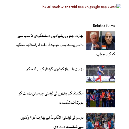
Related items
بھارت جنوبی ایشیا میں دہشتگردی کا سب سے
بڑا سرپرست ہے، خواجہ آصف کا راجناتھ سنگھ
کو کرارا جواب
بھارت بلے باز کو فوری گرفتار کرنے کا حکم
انگلینڈ کے ہاتھوں ٹی ٹوئنٹی چیمپئن بھارت کو
عبرتناک شکست
دوسرا ٹی ٹوئنٹی؛ انگلینڈ نے بھارت کو 4 وکٹوں
سے شکست دے دی