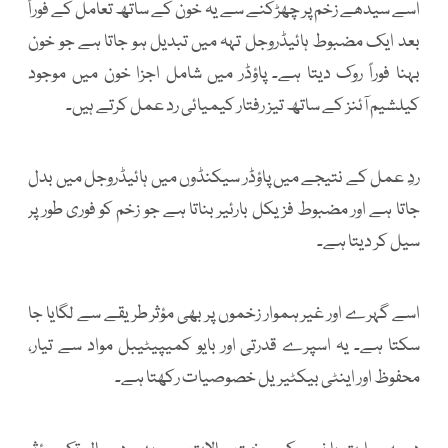
اسے سیدھے زخم پر چھڑکنے سے یہ خون کے ساتھ تعامل کے فوراً
بعد ایک مضبوط ہائیڈروجل تہہ میں تبدیل ہو جاتا ہے جو خون
بہنا فوراً روک دیتا ہے۔ پاؤڈر میں شامل اجزا خون میں موجود
کیلشیم آئنز کے ساتھ تیز رفتار کیمیائی رد عمل کرتے ہیں۔
ردِ عمل کے نتیجے میں پاؤڈر سیکنڈوں میں ہائیڈروجل میں بدل
جاتا ہے اور مضبوط فزیکل بارئیر بناتا ہے جو زخم کو فوری طور پر
سیل کر دیتا ہے۔
اسے گہرے اور غیر ہموار زخموں پر بھی مؤثر طریقے سے لگایا جا
سکتا ہے۔ یہ اسپرے قدرتی اور بایو کمیپیٹیبل مواد سے تیار،
محفوظ اور اینٹی بیکٹیریل خصوصیات رکھتا ہے۔