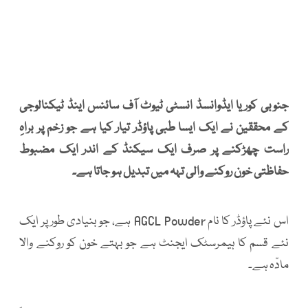
جنوبی کوریا ایڈوانسڈ انسٹی ٹیوٹ آف سائنس اینڈ ٹیکنالوجی
کے محققین نے ایک ایسا طبی پاؤڈر تیار کیا ہے جو زخم پر براہِ
راست چھڑکنے پر صرف ایک سیکنڈ کے اندر ایک مضبوط
حفاظتی خون روکنے والی تہہ میں تبدیل ہو جاتا ہے۔
اس نئے پاؤڈر کا نام AGCL Powder ہے، جو بنیادی طور پر ایک
نئے قسم کا ہیمرسٹک ایجنٹ ہے جو بہتے خون کو روکنے والا
مادّہ ہے۔