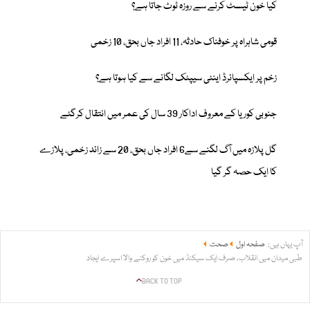
کیا خون ٹیسٹ کرنے سے روزہ ٹوٹ جاتا ہے؟
قومی شاہراہ پر خوفناک حادثہ، 11 افراد جاں بحق، 10 زخمی
زخم پر ایکسپائرڈ اینٹی سیپٹک لگانے سے کیا ہوتا ہے؟
جنوبی کوریا کے معروف اداکار 39 سال کی عمر میں انتقال کرگئے
گل پلازہ میں آگ لگنے سے6 افراد جاں بحق، 20 سے زائد زخمی، پلازے
کا ایک حصہ گر گیا
آپ یہاں ہیں:
صفحہ اول
صحت
طبی میدان میں انقلاب، صرف ایک سیکنڈ میں خون کو روکنے والا اسپرے ایجاد
BACK TO TOP