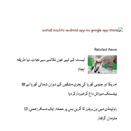
Related items
ٹیسٹ کے لیے خون نکالنے سے نجات، نیا طریقہ
ایجاد
امریکا اور جنوبی کوریا کی بحری مشقوں کے دوران شمالی کوریا نے 10
بیلسٹک میزائل داغ کرخبردارکر دیا
راولپنڈی میں ون ویلرز کا گرین بس پر حملہ، ایک مسافر زخمی، 13
ملزمان گرفتار