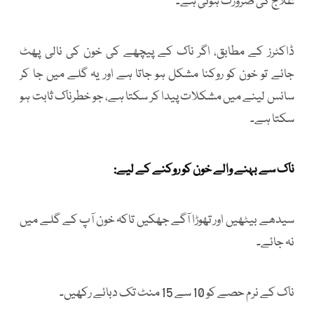
علاج کی ضرورت ہوتی ہے۔
ڈاکٹرز کے مطابق، اگر ناک کے پیچھے کی خون کی نالی پھٹ
جائے تو خون کو روکنا مشکل ہو جاتا ہے اور یہ گلے میں جا کر
سانس لینے میں مشکلات پیدا کر سکتا ہے، جو خطرناک ثابت ہو
سکتا ہے۔
ناک سے بہنے والے خون کو روکنے کے لیے:
سیدھے بیٹھیں اور تھوڑا آگے جھکیں تاکہ خون آپ کے گلے میں
نہ جائے۔
ناک کے نرم حصے کو 10 سے 15 منٹ تک دبائے رکھیں۔