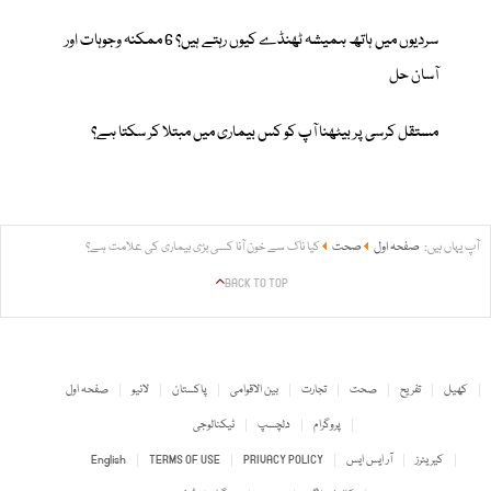
سردیوں میں ہاتھ ہمیشہ ٹھنڈے کیوں رہتے ہیں؟ 6 ممکنہ وجوہات اور
آسان حل
مستقل کرسی پر بیٹھنا آپ کو کس بیماری میں مبتلا کر سکتا ہے؟
آپ یہاں ہیں:
صفحہ اول
صحت
کیا ناک سے خون آنا کسی بڑی بیماری کی علامت ہے؟
BACK TO TOP
کھیل
تفریح
صحت
تجارت
بین الاقوامی
پاکستان
لائیو
صفحہ اول
پروگرام
دلچسپ
ٹیکنالوجی
کیریئرز
آر ایس ایس
PRIVACY POLICY
TERMS OF USE
English