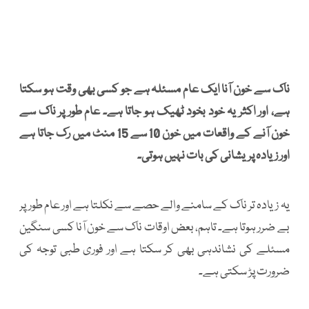
ناک سے خون آنا ایک عام مسئلہ ہے جو کسی بھی وقت ہو سکتا
ہے، اور اکثر یہ خود بخود ٹھیک ہو جاتا ہے۔ عام طور پر ناک سے
خون آنے کے واقعات میں خون 10 سے 15 منٹ میں رک جاتا ہے
اور زیادہ پریشانی کی بات نہیں ہوتی۔
یہ زیادہ تر ناک کے سامنے والے حصے سے نکلتا ہے اور عام طور پر
بے ضرر ہوتا ہے۔ تاہم، بعض اوقات ناک سے خون آنا کسی سنگین
مسئلے کی نشاندہی بھی کر سکتا ہے اور فوری طبی توجہ کی
ضرورت پڑ سکتی ہے۔