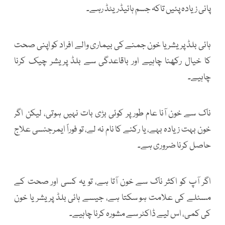
پانی زیادہ پئیں تاکہ جسم ہائیڈریٹڈ رہے۔
ہائی بلڈ پریشر یا خون جمنے کی بیماری والے افراد کو اپنی صحت
کا خیال رکھنا چاہیے اور باقاعدگی سے بلڈ پریشر چیک کرنا
چاہیے۔
ناک سے خون آنا عام طور پر کوئی بڑی بات نہیں ہوتی، لیکن اگر
خون بہت زیادہ بہے، یا رکنے کا نام نہ لے، تو فوراً ایمرجنسی علاج
حاصل کرنا ضروری ہے۔
اگر آپ کو اکثر ناک سے خون آتا ہے، تو یہ کسی اور صحت کے
مسئلے کی علامت ہو سکتا ہے، جیسے ہائی بلڈ پریشر یا خون
کی کمی، اس لیے ڈاکٹر سے مشورہ کرنا چاہیے۔