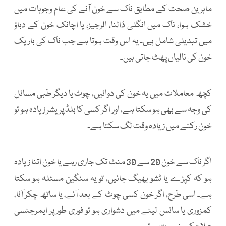
ماہرین صحت کے مطابق ناک سے خون آنے کی عام وجوہات میں
خشک ہوا، ناک میں انگلی ڈالنا، الرجیز، یا اچانک خون کے دباؤ
میں تبدیلی شامل ہیں۔ یہ اس وقت ہوتا ہے جب ناک کی باریک
خون کی نالیاں پھٹ جاتی ہیں۔
کچھ معاملات میں یہ خون کی دوائیں، چوٹ یا دیگر طبی مسائل
کی وجہ سے بھی ہو سکتا ہے، اور اگر کسی کا بلڈ پریشر زیادہ ہو تو
خون رکنے میں زیادہ وقت لگ سکتا ہے۔
اگر ناک سے خون 20 سے 30 منٹ تک جاری رہے یا خون اتنا زیادہ
ہو کہ کپڑے یا ٹشو بھیگ جائیں، تو یہ سنگین مسئلہ ہو سکتا
ہے۔ اسی طرح، اگر خون کسی چوٹ کے بعد آئے، یا ساتھ چکر آنا،
کمزوری یا سانس لینے میں دشواری ہو تو فوری طور پر ایمرجنسی