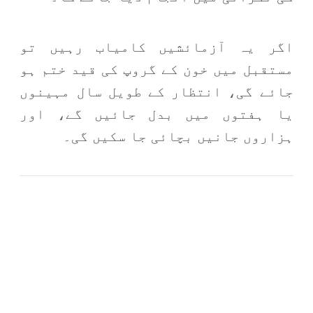
اگر یہ آزمائشیں کامیاب رہیں تو
مستقبل میں خون کے گروپ کی قید ختم ہو
جائے گی، انتظار کے طویل سال مہینوں
یا ہفتوں میں بدل جائیں گے، اور
ہزاروں جانیں بچائی جا سکیں گی۔