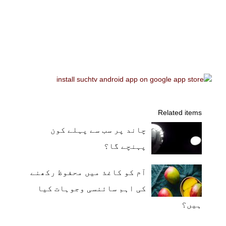
Related items
چاند پر سب سے پہلے کون
پہنچے گا؟
آم کو کاغذ میں محفوظ رکھنے
کی اہم سائنسی وجوہات کیا
ہیں؟