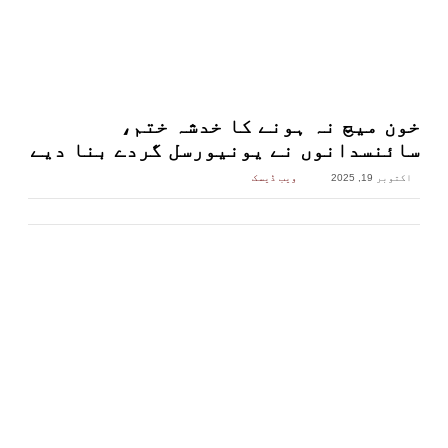
خون میچ نہ ہونے کا خدشہ ختم،
سائنسدانوں نے یونیورسل گردے بنا دیے
اکتوبر 19, 2025
ویب ڈیسک