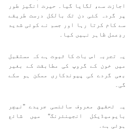
اجازت سے، لگایا گیا۔ حیرت انگیز طور
پر گردہ کئی دن تک بالکل درست طریقے
سے کام کرتا رہا اور جسم نے کوئی شدید
ردِعمل ظاہر نہیں کیا۔
یہ تجربہ اس بات کا ثبوت ہے کہ مستقبل
میں خون کے گروپ کی مطابقت کے بغیر
بھی گردے کی پیوندکاری ممکن ہو سکے
گی۔
یہ تحقیق معروف سائنسی جریدے ’’نیچر
بایومیڈیکل انجینئرنگ‘‘ میں شائع
ہوئی ہے۔