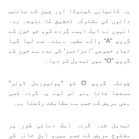
یہ کامیابی کینیڈا اور چین کے سائنس
دانوں کی مشترکہ تحقیق کا نتیجہ ہے۔
انہوں نے ایک ایسے گردے کو، جو خون کے
گروپ ”A“ والے عطیہ دہندہ سے لیا گیا
تھا، خصوصی ’انزائمز‘ کی مدد سے خون کے
گروپ ”O“ میں تبدیل کر دیا۔
چونکہ گروپ O کو “یونیورسل ڈونر‘‘
سمجھا جاتا ہے، اس لیے یہ گردہ کسی
بھی مریض کے جسم سے مطابقت رکھتا ہے۔
تبدیل شدہ گردہ ایک دماغی طور پر
مفلوج مریض کے جسم میں، اہلِ خانہ کی