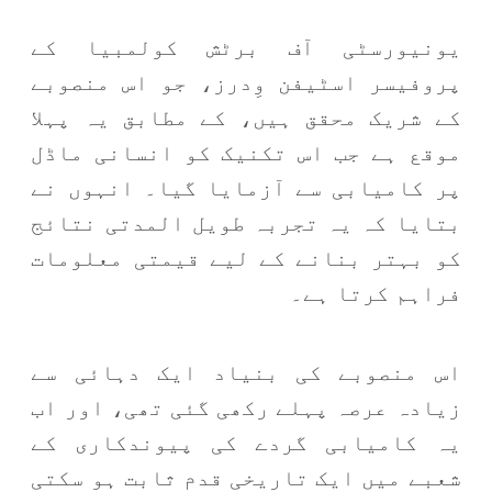
یونیورسٹی آف برٹش کولمبیا کے
پروفیسر اسٹیفن وِدرز، جو اس منصوبے
کے شریک محقق ہیں، کے مطابق یہ پہلا
موقع ہے جب اس تکنیک کو انسانی ماڈل
پر کامیابی سے آزمایا گیا۔ انہوں نے
بتایا کہ یہ تجربہ طویل المدتی نتائج
کو بہتر بنانے کے لیے قیمتی معلومات
فراہم کرتا ہے۔
اس منصوبے کی بنیاد ایک دہائی سے
زیادہ عرصہ پہلے رکھی گئی تھی، اور اب
یہ کامیابی گردے کی پیوندکاری کے
شعبے میں ایک تاریخی قدم ثابت ہو سکتی