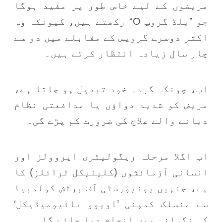
مریضوں کے لیے خاص طور پر مفید ہوگا
جو ”بلڈ گروپ O“ رکھتے ہیں، کیونکہ وہ
اکثر دوسرے گروپس کے مقابلے میں دو سے
چار سال زیادہ انتظار کرتے ہیں۔
اب، چونکہ گردہ خود تبدیل ہو جاتا ہے،
مریض کو شدید دواؤں یا مدافعتی نظام
دبانے والے علاج کی ضرورت کم پڑے گی۔
اب اگلا مرحلہ ریگولیٹری اپروولز اور
انسانی آزمائشوں (کلینیکل ٹرائلز) کا
ہے، جنہیں یونیورسٹی آف برٹش کولمبیا
سے منسلک کمپنی ’اویوو بائیومیڈیکل‘
کی نگرانی میں انجام دیا جائے گا۔