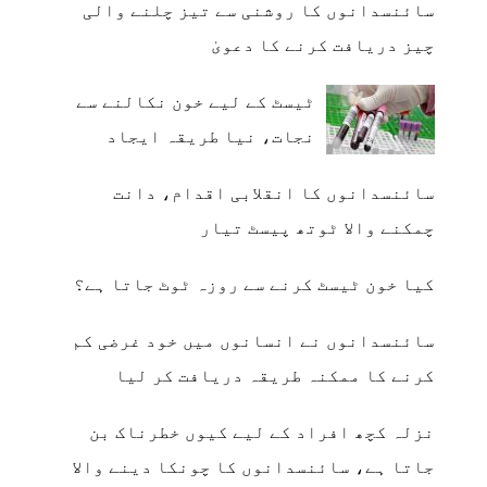
سائنسدانوں کا روشنی سے تیز چلنے والی
چیز دریافت کرنے کا دعویٰ
ٹیسٹ کے لیے خون نکالنے سے
نجات، نیا طریقہ ایجاد
سائنسدانوں کا انقلابی اقدام، دانت
چمکنے والا ٹوتھ پیسٹ تیار
کیا خون ٹیسٹ کرنے سے روزہ ٹوٹ جاتا ہے؟
سائنسدانوں نے انسانوں میں خود غرضی کم
کرنے کا ممکنہ طریقہ دریافت کر لیا
نزلہ کچھ افراد کے لیے کیوں خطرناک بن
جاتا ہے، سائنسدانوں کا چونکا دینے والا