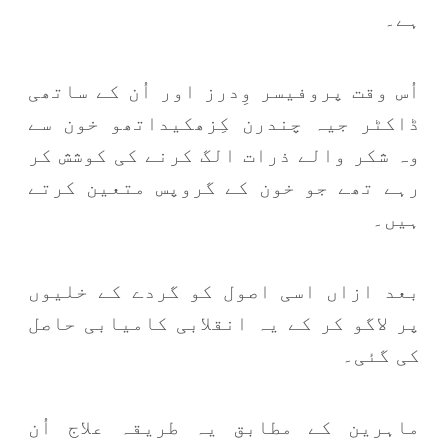
ہے۔
اُس وقت پروفیسر وِدرز اور اُن کے ساتھی
ڈاکٹر جیہ چندرن کِزھکیداتھو خون سے
وہ شکر والے ذرات الگ کرنے کی کوشش کر
رہے تھے جو خون کے گروپس متعین کرتے
ہیں۔
بعد ازاں اسی اصول کو گردے کے خلیوں
پر لاگو کر کے یہ انقلابی کامیابی حاصل
کی گئی۔
ماہرین کے مطابق یہ طریقہ علاج اُن