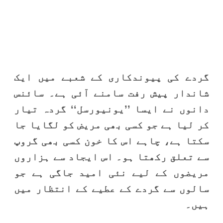
گردے کی پیوندکاری کے شعبے میں ایک
شاندار پیش رفت سامنے آئی ہے۔ سائنس
دانوں نے ایسا ’’یونیورسل‘‘ گردہ تیار
کر لیا ہے جو کسی بھی مریض کو لگایا جا
سکتا ہے، چاہے اس کا خون کسی بھی گروپ
سے تعلق رکھتا ہو۔ اس ایجاد سے ہزاروں
مریضوں کے لیے نئی امید جاگی ہے جو
سالوں سے گردے کے عطیے کے انتظار میں
ہیں۔