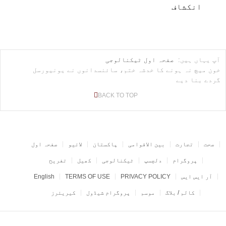
انکشاف
آپ یہاں ہیں:
صفحہ اول
ٹیکنالوجی
خون میچ نہ ہونے کا خدشہ ختم، سائنسدانوں نے یونیورسل
گردے بنا دیے
BACK TO TOP
صحت
تجارت
بین الاقوامی
پاکستان
لائیو
صفحہ اول
پروگرام
دلچسپ
ٹیکنالوجی
کھیل
تفریح
آر ایس ایس
PRIVACY POLICY
TERMS OF USE
English
کالم / بلاگ
موسم
پروگرام شیڈول
کیریئرز