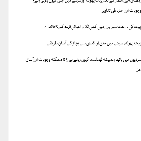
مضان میں افطار کے بعد پیٹ پھولنا اور سینے میں جلن کیوں ہوتی ہے؟
جوہات اور احتیاطی تدابیر
یٹ کی صحت سے وزن میں کمی تک، اجوائن قہوہ کے 5 فائدے
یٹ پھولنا، سینے میں جلن اور قبض سے بچاؤ کے آسان طریقے
سردیوں میں ہاتھ ہمیشہ ٹھنڈے کیوں رہتے ہیں؟ 6 ممکنہ وجوہات اور آسان
ل