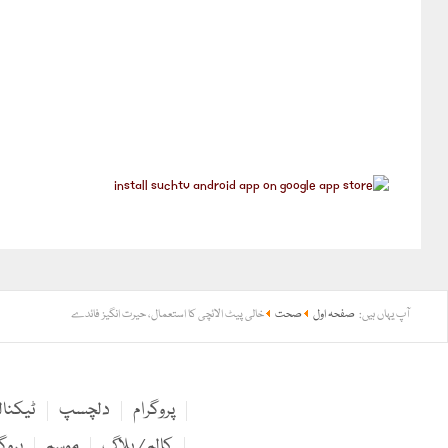
آپ یہاں ہیں:
صفحہ اول
صحت
خالی پیٹ الائچی کا استعمال، حیرت انگیز فائدے
پروگرام
دلچسپ
ٹیکنا
کالم / بلاگ
موسم
پروگ