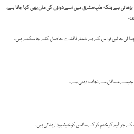
ر
بڑھاتی ہے بلکہ طبِ مشرق میں اسے دواؤں کی ماں بھی کہا جاتا ہے،
و
یں۔
پ
 چبا لی جائیں تو اس کے بے شمار فائدے حاصل کئے جا سکتے ہیں۔
پ
ح
ی جیسے مسائل سے نجات دیتی ہے۔
ے جراثیم کو ختم کر کے سانس کو خوشبودار بناتی ہیں۔