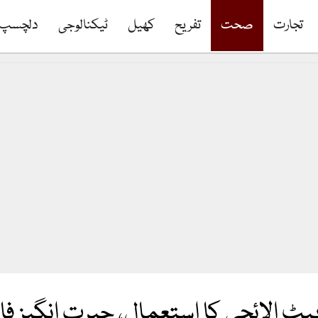
تجارت
صحت
تفریح
کھیل
ٹیکنالوجی
دلچسپ
یٹ الائچی کا استعمال، حیرت انگیز 