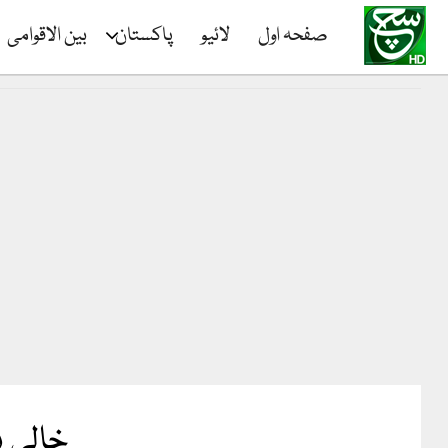
صفحہ اول
لائیو
پاکستان
بین الاقوامی
خالی پ