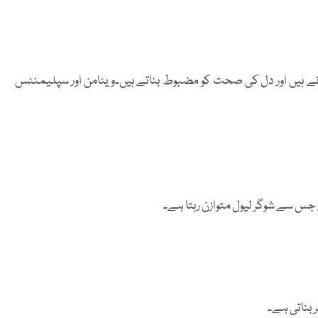
تے ہیں اور دل کی صحت کو مضبوط بناتے ہیں۔ویٹامن اور سپلیمنٹس
جس سے شوگر لیول متوازن رہتا ہے۔
 بناتی ہے۔