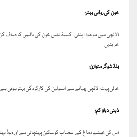
خون کی روانی بہتر:
الائچی میں موجود اینٹی آکسیڈنٹس خون کی نالیوں کو صاف کر
خریدیں
بلڈ شوگر متوازن:
خالی پیٹ الائچی چبانے سے انسولین کی کارکردگی بہتر ہوتی ہے 
ذہنی دباؤ کم:
اس کی خوشبو دماغ کے اعصاب کو سکون پہنچاتی ہے اور موڈ بہتر