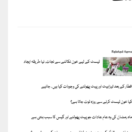
Related item
ٹیسٹ کے لیے خون نکالنے سے نجات، نیا طریقہ ایجاد
فطار کے بعد تیزابیت اور پیٹ پھولنے کی وجوہات کیا ہیں ، جانیے
یا خون ٹیسٹ کرنے سے روزہ ٹوٹ جاتا ہے؟
اہ رمضان کی وہ عام عادات جو پیٹ پھولنے اور گیس کا سبب بنتی ہے