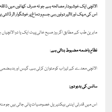
الائچی ایک خوشبودار مصالحہ ہے جو نہ صرف کھانوں میں ذائقہ 
اس کی مہک اور تاثیر دونوں ہی جسم و دماغ پر خوشگوار اثر ڈالتی ہ
ماہرین طب کے مطابق اگر روز صبح خالی پیٹ ایک یا دو الائچیاں
نظامِ ہاضمہ مضبوط بناتی ہے
:
الائچی معدے کے تیزاب کو متوازن کرتی ہے، گیس اور بدہضم
سانس کی بدبو دور:
اس میں قدرتی اینٹی بیکٹیریل خصوصیات پائی جاتی ہیں جو منہ ک