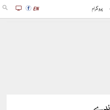
پروگرام
EN
فائدے