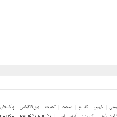
لوجی
کھیل
تفریح
صحت
تجارت
بین الاقوامی
پاکستان
رام شیڈول
کیریئرز
آر ایس ایس
PRIVACY POLICY
OF USE