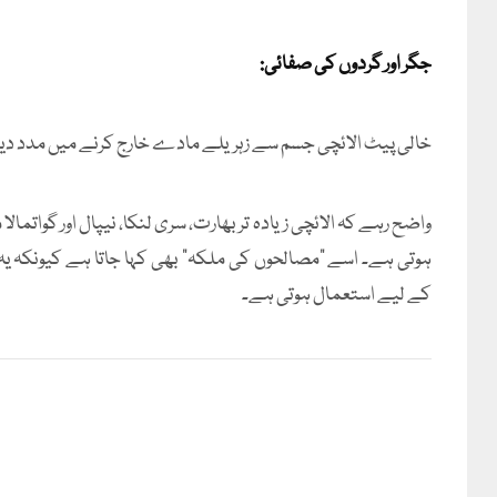
جگر اور گردوں کی صفائی:
خالی پیٹ الائچی جسم سے زہریلے مادے خارج کرنے میں مدد دی
واضح رہے کہ الائچی زیادہ تر بھارت، سری لنکا، نیپال اور گواتم
ہوتی ہے۔ اسے “مصالحوں کی ملکہ” بھی کہا جاتا ہے کیونکہ یہ مٹ
کے لیے استعمال ہوتی ہے۔