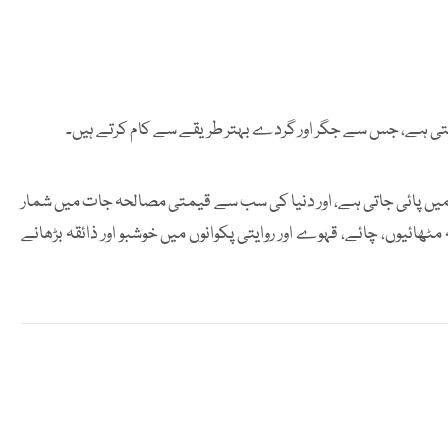
تی ہے، جس سے جگر اور گردے بہتر طریقے سے کام کرتے ہیں۔
الا میں پائی جاتی ہے، اور دنیا کی سب سے قیمتی مصالحہ جات میں شمار
ھائیوں، چائے، قہوے اور روایتی پکوانوں میں خوشبو اور ذائقہ بڑھانے