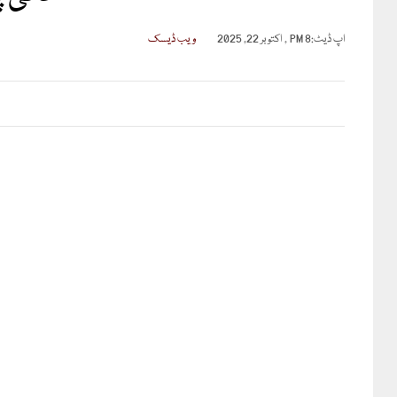
اپ ڈیٹ:
8 PM , اکتوبر 22, 2025
ویب ڈیسک