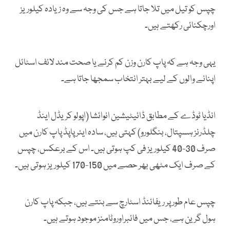
چپس کو تیل میں تلا جاتا ہے جس کی وجہ سے وہ زیادہ کیلوریز
اورچکنائی رکھتے ہیں۔
یہی وجہ ہے کہ پاپ کارن وزن کم کرنے یا صحت مند لائف اسٹائل
اپنانے والوں کے لیے بہتر انتخاب سمجھا جاتا ہے۔
انڈیا ٹوڈے کے مطابق ڈائیٹیشین انوائشا (اپولو کریڈل اینڈ
چلڈرنز ہسپتال، بنگلورو) کہتی ہیں، سادہ ایئر پاپڈ پاپ کارن میں
صرف 30-40 کیلوریز فی کپ ہوتی ہیں۔ اس کے برعکس، چپس
کے صرف ایک مٹھی بھر حصے میں 150-170 کیلوریز ہوتی ہیں۔
چپس عام طور پر ریفائنڈ اسٹارچ سے بنتے ہیں، جبکہ پاپ کارن
ہول گرین ہے، جس میں فائبراوروٹامنز موجود ہوتے ہیں۔