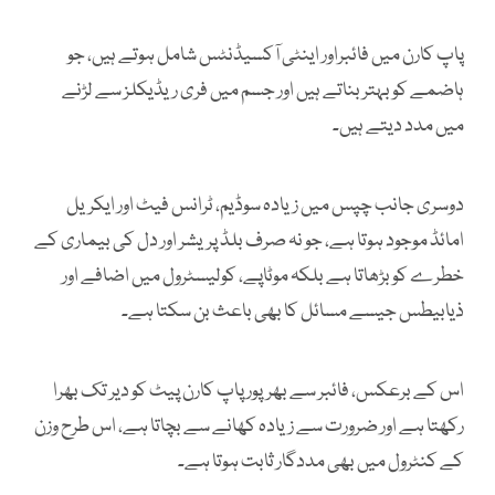
پاپ کارن میں فائبراور اینٹی آکسیڈنٹس شامل ہوتے ہیں، جو
ہاضمے کو بہتر بناتے ہیں اور جسم میں فری ریڈیکلز سے لڑنے
میں مدد دیتے ہیں۔
دوسری جانب چپس میں زیادہ سوڈیم، ٹرانس فیٹ اور ایکریل
امائڈ موجود ہوتا ہے، جو نہ صرف بلڈ پریشر اور دل کی بیماری کے
خطرے کو بڑھاتا ہے بلکہ موٹاپے، کولیسٹرول میں اضافے اور
ذیابیطس جیسے مسائل کا بھی باعث بن سکتا ہے۔
اس کے برعکس، فائبر سے بھرپور پاپ کارن پیٹ کو دیر تک بھرا
رکھتا ہے اور ضرورت سے زیادہ کھانے سے بچاتا ہے، اس طرح وزن
کے کنٹرول میں بھی مددگار ثابت ہوتا ہے۔