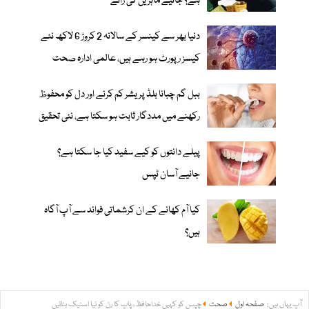
ہے؟ جانیے ماہرین کی رائے
دنیا بھر سے کینسر کے سالانہ 2 کروڑ 6 لاکھ نئے
کیسز رپورٹ ہو رہے ہیں، عالمی ادارہ صحت
ببل گم چبانا بلڈ پریشر کم کرنے اور دل کو محفوظ
رکھنے میں مددگار ثابت ہو سکتا ہے، نئی تحقیق
پیلے دانتوں کو کیے سفید کیا جا سکتا ہے؟
جانیے آسان ٹپس
کیا آم کھانے کے ان کرشماتی فوائد سے آپ آگاہ
ہیں؟
آپ یہاں ہیں:
صفحہ اول
صحت
چپس کو کہیں خداحافظ، پاپ کا رن کو نیا اسنیک بنائیں