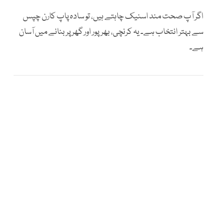
اگر آپ صحت مند اسنیک چاہتے ہیں، تو سادہ پاپ کارن چپس
سے بہتر انتخاب ہے۔ یہ کرنچی، بھرپور اور گھر پر بنانے میں آسان
ہے۔