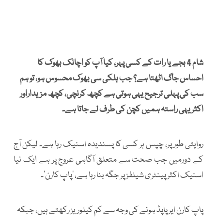
شام 4 بجے یا رات کے کسی پہر، کیا آپ کو اچانک بھوک کا
احساس جاگ اٹھتا ہے؟ جب ہلکی سی بھوک محسوس ہو، تو ہم
سب کی پہلی ترجیح یہی ہوتی ہے کچھ کرنچی، کچھ مزیداراور
اکثر یہی راستہ ہمیں کچن کی طرف لے جاتا ہے۔
روایتی طور پر، چپس ہر کسی کا پسندیدہ اسنیک رہا ہے۔ لیکن آج
کے دورمیں جب صحت سے متعلق آگاہی عروج پر ہے ایک نیا
اسنیک اکثر پینٹری شیلفز پر جگہ بنا رہا ہے، ’پاپ کارن‘۔
پاپ کارن ایر پاپڈ ہونے کی وجہ سے کم کیلوریز رکھتے ہیں، جبکہ