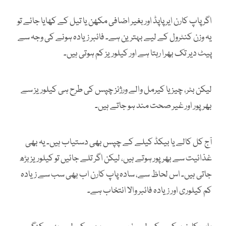
اگر پاپ کارن ایر پاپڈ اور بغیر اضافی مکھن یا تیل کے کھایا جائے تو
یہ وزن کنٹرول کے لیے بہترین ہے۔ فائبر زیادہ ہونے کی وجہ سے
پیٹ دیر تک بھرا رہتا ہے اور کیلوریز کم ہوتی ہیں۔
لیکن بٹر، چیز یا کیرمل والے ورژنز چپس کی طرح ہی کیلوریز سے
بھرپور اور غیر صحت مند ہو جاتے ہیں۔
آج کل کالے یا بیکڈ کیلے کے چپس بھی دستیاب ہیں۔ یہ بھی
غذائیت سے بھرپور ہوتے ہیں، لیکن اگر تلے جائیں تو کیلوریز بڑھ
جاتی ہیں۔ اس لحاظ سے، سادہ پاپ کارن اب بھی سب سے زیادہ
کم کیلوری اور زیادہ فائبر والا انتخاب ہے۔