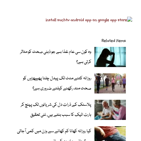
Related items
وہ کون سی عام غذا ہے جو ذہنی صحت کو متاثر
کرتی ہے؟
روزانہ کتنے منٹ تک پیدل چلنا پھیپھڑوں کو
صحت مند رکھنے کیلئے ضروری ہے؟
پلاسٹک کے ذرات دل کی شریانوں تک پہنچ کر
ہارٹ اٹیک کا سبب بنتے ہیں، نئی تحقیق
کیا روزانہ کھانا کم کھانے سے وزن میں کمی آجاتی