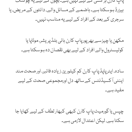
پاپ کارن ہر کسی کے لیے نہیں ہے۔ بچوں کے لیے یہ چوکنگ
ہیزرڈ ہو سکتا ہے۔ ہاضمے کے مسائل والے، دانتوں کے مریض، یا
سرجری کے بعد کے افراد کے لیے یہ مناسب نہیں۔
مکھن یا چیز سے بھرپور پاپ کارن ہائی بلڈ پریشر، موٹاپا یا
کولیسٹرول والے افراد کے لیے بھی نقصان دہ ہو سکتا ہے۔
سادہ، ایئر پاپڈ پاپ کارن کم کیلوریز، زیادہ فائبر، اور صحت مند
اینٹی آکسیڈنٹس کے ساتھ دل اورمجموعی صحت کے لیے
مفید ہے۔
چپس یا گورمیٹ پاپ کارن کبھی کبھار لطف کے لیے کھایا جا
سکتا ہے، لیکن اعتدال لازمی ہے۔