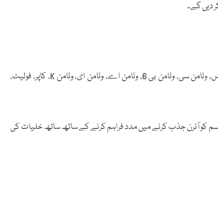
ر دیں گے۔
ایک آم سے جسم کو پروٹین، کاربوہائیڈریٹس، فائبر، قدرتی مٹھاس، وٹامن سی، وٹامن بی 6، وٹامن اے، وٹامن ای، وٹامن K، کاپر، فولیٹ،
 جسم کو آئرن جذب کرنے میں مدد فراہم کرنے کے ساتھ ساتھ خلیات کی