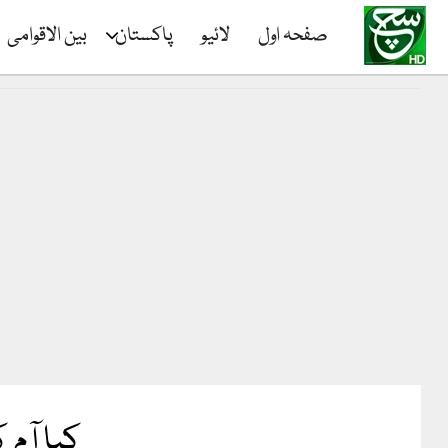
صفحہ اول
لائیو
پاکستان
بین الاقوامی
کیا آم