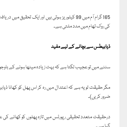
165 گرام آم میں 99 کیلوریز ہوتی ہیں اور ایک تحق
کی روک تھام میں مدد ملتی ہے۔
ذیابیطس سے بچانے کے لیے مفید
سننے میں تو عجیب لگتا ہے کہ بہت زیادہ میٹھا ہونے کے باوجود
مگر حقیقت تو یہ ہے کہ اعتدال میں رہ کر اس پھل کو کھانا ذیا
ضرور کریں)۔
درحقیقت متعدد تحقیقی رپورٹس میں تازہ پھلوں کو کھانے کی
گیا ہے۔