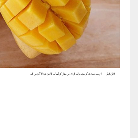
فائل فوٹو
آم سے صحت کو ہونے والے فوائد اس پھل کو کھانے کا مزہ دوبالا کر دیں گے