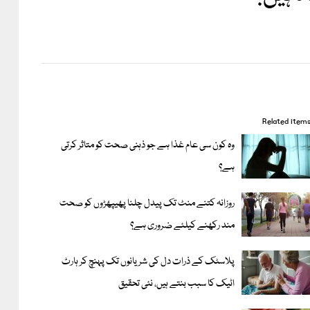
Related item
وہ کون سی عام غذا ہے جو ذہنی صحت کو متاثر کرتی
ہے؟
روزانہ کتنے منٹ تک پیدل چلنا پھیپھڑوں کو صحت
مند رکھنے کیلئے ضروری ہے؟
پلاسٹک کے ذرات دل کی شریانوں تک پہنچ کر ہارٹ
اٹیک کا سبب بنتے ہیں، نئی تحقیق