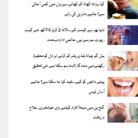
کیا روزانہ کھانا کم کھانے سے وزن میں کمی آجاتی
ہے؟ جانیے ماہرین کی رائے
دنیا بھر سے کینسر کے سالانہ 2 کروڑ 6 لاکھ نئے کیسز
رپورٹ ہو رہے ہیں، عالمی ادارہ صحت
ببل گم چبانا بلڈ پریشر کم کرنے اور دل کو محفوظ
رکھنے میں مددگار ثابت ہو سکتا ہے، نئی تحقیق
پیلے دانتوں کو کیے سفید کیا جا سکتا ہے؟ جانیے
آسان ٹپس
گنج پن میں مبتلا افراد کیلئے بڑی خوشخبری، علاج
دریافت