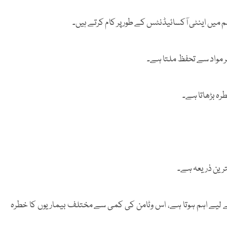
م میں اینٹی آکسائیڈنٹس کے طور پر کام کرتے ہیں۔
 مواد سے تحفظ ملتا ہے۔
رہ بڑھاتا ہے۔
ترین ذریعہ ہے۔
 لیے اہم ہوتا ہے، اس وٹامن کی کمی سے مختلف بیماریوں کا خطرہ