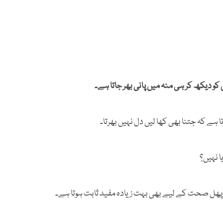
کو دیکھ کر ہی منہ میں پانی بھر جاتا ہے۔
تا ہے کہ جتنا بھی کھا لیں دل نہیں بھرتا۔
 نہیں؟
 یہ پھل صحت کے لیے بھی بہت زیادہ مفید ثابت ہوتا ہے۔