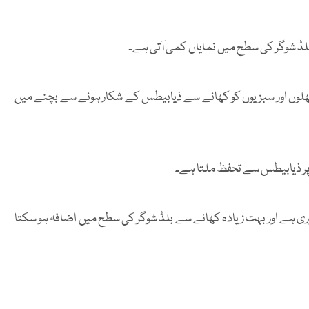
 بلڈ شوگر کی سطح میں نمایاں کمی آتی ہے۔
ور پھلوں اور سبزیوں کو کھانے سے ذیابیطس کے شکار ہونے سے بچنے میں
ر پر ذیابیطس سے تحفظ ملتا ہے۔
وری ہے اور بہت زیادہ کھانے سے بلڈ شوگر کی سطح میں اضافہ ہو سکتا