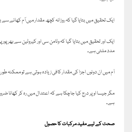
ایک تحقیق میں بتایا گیا کہ روزانہ کچھ مقدار میں آم کھانے سے
ایک اور تحقیق میں بتایا گیا کہ وٹامن سی اور کیروٹین سے بھرپ
مدد ملتی ہے۔
آم میں ان دونوں اجزا کی مقدار کافی زیادہ ہوتی ہے تو ممکنہ طو
مگر جیسا اوپر درج کیا جاچکا ہے کہ اعتدال میں رہ کر کھانا ضر
ہے۔
صحت کے لیے مفید مرکبات کا حصول