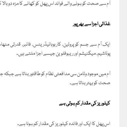
آم سے صحت کو ہونے والے فوائد اس پھل کو کھانے کا مزہ دوبالا ک
غذائی اجزا سے بھرپور
پوٹاشیم، میگنیشم اور ریبوفلوین جیسے اجزا ملتے ہیں۔
آم میں موجود وٹامن سی مدافعتی نظام کو طاقتور بناتا ہے جبکہ
صحت کو بہتر بناتا ہے۔
کیلوریز کی مقدار کم ہوتی ہے
اس پھل کا ایک اور فائدہ کیلوریز کی مقدار کم ہونا ہے۔