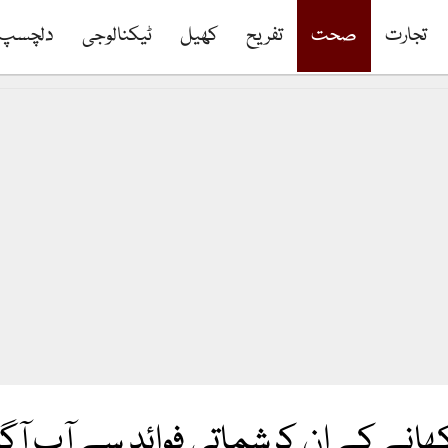
تجارت
صحت
تفریح
کھیل
ٹیکنالوجی
دلچسپ
 کھانے کے ان کرشماتی فوائد سے آپ آگا