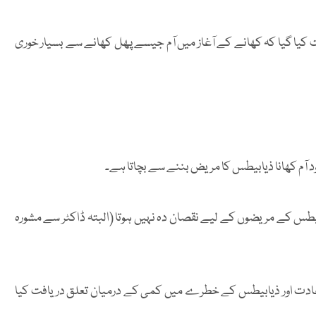
یق میں دریافت کیا گیا کہ کھانے کے آغاز میں آم جیسے پھل کھانے سے بسیار خوری
 آم کھانا ذیابیطس کا مریض بننے سے بچاتا ہے۔
بیطس کے مریضوں کے لیے نقصان دہ نہیں ہوتا (البتہ ڈاکٹر سے مشورہ
 عادت اور ذیابیطس کے خطرے میں کمی کے درمیان تعلق دریافت کیا