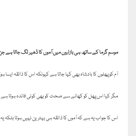
موسم گرما کے ساتھ ہی بازاروں میں آموں کا ڈھیر لگ جاتا ہے جن 
آم کو پھلوں کا بادشاہ بھی کہا جاتا ہے کیونکہ اس کا ذائقہ ایسا ہو
مگر کیا اس پھل کو کھانے سے صحت کو بھی کوئی فائدہ ہوتا ہے یا
اس کا جواب یہ ہے کہ آموں کا ذائقہ ہی بہترین نہیں ہوتا بلکہ