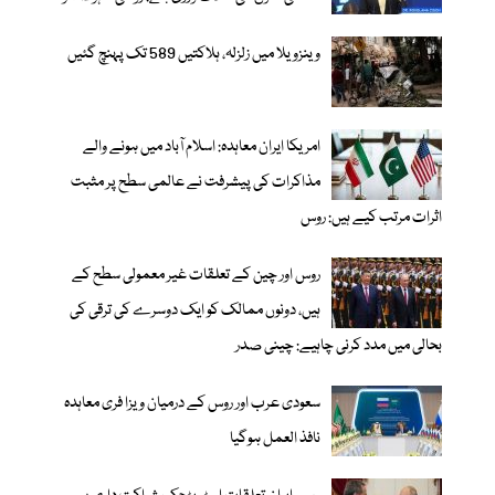
وینزویلا میں زلزلہ، ہلاکتیں 589 تک پہنچ گئیں
امریکا ایران معاہدہ: اسلام آباد میں ہونے والے
مذاکرات کی پیشرفت نے عالمی سطح پر مثبت
اثرات مرتب کیے ہیں: روس
روس اور چین کے تعلقات غیر معمولی سطح کے
ہیں، دونوں ممالک کو ایک دوسرے کی ترقی کی
بحالی میں مدد کرنی چاہیے: چینی صدر
سعودی عرب اور روس کے درمیان ویزا فری معاہدہ
نافذ العمل ہوگیا