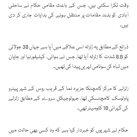
وقت ٹکرا سکتی ہیں، جس کے باعث مقامی حکام نے ساحلی
آبادی کو بلند مقامات پر منتقل ہونے کی ہدایات جاری کر دی
ہیں۔
ذرائع کے مطابق یہ زلزلہ اسی علاقے میں آیا ہے جہاں 30 جولائی
کو 8.8 شدت کا زلزلہ آیا تھا، جس نے ہوائی، کیلیفورنیا اور جاپان
میں تباہ کن سونامی لہریں پیدا کی تھیں۔
زلزلے کا مرکز کامچٹکا جزیرہ نما کے قریب روس کے شہر پیٹرو
پاولوسک کامچٹسکی تھا، جیولوجیکل سروے کے مطابق زلزلے
کی گہرائی 10 کلومیٹر تھی۔
حکام نے شہریوں کو خبردار کیا ہے کہ وہ کسی بھی حالت میں