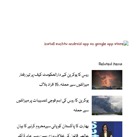
Related items
روس کا یوکرین کے دارالحکومت کیف پر تیز رفتار
میزائلوں سے حملہ، 15 افراد ہلاک
یوکرین کا روس کی اہم فوجی تنصیبات پر میزائلوں
سے حملہ
بھارت کا پاکستان کو پانی سےمحروم کرنے کا بیان
عالمی قانون کی خلاف ورزی ہے: روسی ماہر ڈاکٹر