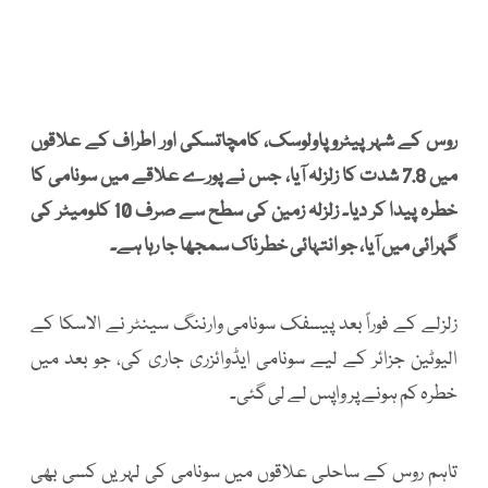
روس کے شہر پیٹروپاولوسک، کامچاتسکی اور اطراف کے علاقوں
میں 7.8 شدت کا زلزلہ آیا، جس نے پورے علاقے میں سونامی کا
خطرہ پیدا کر دیا۔ زلزلہ زمین کی سطح سے صرف 10 کلومیٹر کی
گہرائی میں آیا، جو انتہائی خطرناک سمجھا جا رہا ہے۔
زلزلے کے فوراً بعد پیسفک سونامی وارننگ سینٹر نے الاسکا کے
الیوٹین جزائر کے لیے سونامی ایڈوائزری جاری کی، جو بعد میں
خطرہ کم ہونے پر واپس لے لی گئی۔
تاہم روس کے ساحلی علاقوں میں سونامی کی لہریں کسی بھی