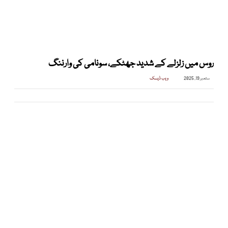
روس میں زلزلے کے شدید جھٹکے، سونامی کی وارننگ
ستمبر 19, 2025
ویب ڈیسک