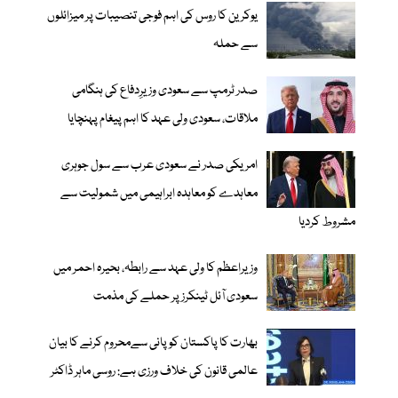
یوکرین کا روس کی اہم فوجی تنصیبات پر میزائلوں
سے حملہ
صدر ٹرمپ سے سعودی وزیرِدفاع کی ہنگامی
ملاقات، سعودی ولی عہد کا اہم پیغام پہنچایا
امریکی صدر نے سعودی عرب سے سول جوہری
معاہدے کو معاہدہ ابراہیمی میں شمولیت سے
مشروط کردیا
وزیراعظم کا ولی عہد سے رابطہ، بحیرہ احمر میں
سعودی آئل ٹینکرز پر حملے کی مذمت
بھارت کا پاکستان کو پانی سےمحروم کرنے کا بیان
عالمی قانون کی خلاف ورزی ہے: روسی ماہر ڈاکٹر