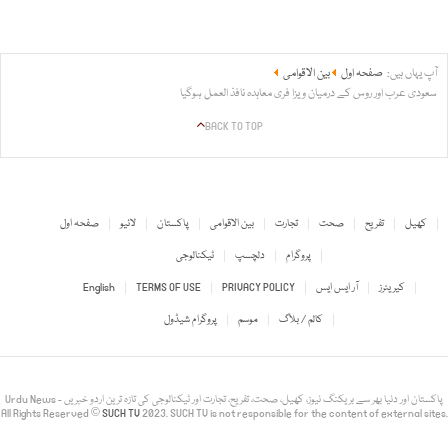
آپ یہاں ہیں:
صفحہ اول
بین الاقوامی
سعودی عرب اور روس کے درمیان ویزا فری معاہدہ نافذ العمل ہوگیا
BACK TO TOP
کھیل
تفریح
صحت
تجارت
بین الاقوامی
پاکستان
لائیو
صفحہ اول
پروگرام
دلچسپ
ٹیکنالوجی
کیریئرز
آر ایس ایس
PRIVACY POLICY
TERMS OF USE
English
کالم / بلاگ
موسم
پروگرام شیڈول
Urdu News - پاکستان اور دنیا بھر سے بریکنگ نیوز، کھیل، صحت، تفریح، تجارت اور ٹیکنالوجی کی تازہ ترین اردو خبریں
All Rights Reserved ©
SUCH TV
2023. SUCH TV is not responsible for the content of external sites.