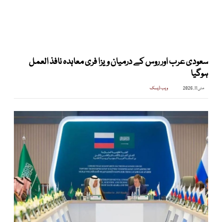
سعودی عرب اور روس کے درمیان ویزا فری معاہدہ نافذ العمل
ہوگیا
مئی 11, 2026
ویب ڈیسک