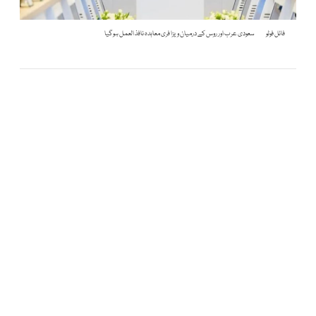
فائل فوٹو
سعودی عرب اور روس کے درمیان ویزا فری معاہدہ نافذ العمل ہوگیا