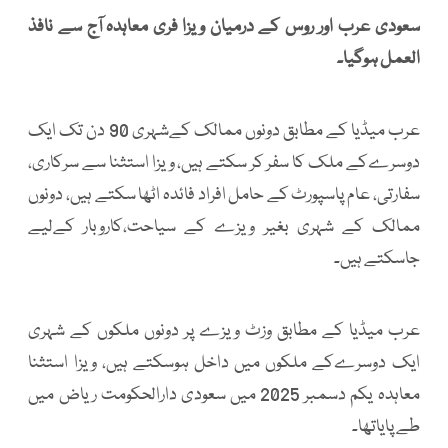
سعودی عرب اور روس کے درمیان ویزا فری معاہدہ آج سے نافذ
العمل ہوگیا۔
عرب میڈیا کے مطابق دونوں ممالک کےشہری 90 دن تک ایک
دوسرےکے ملک کا سفر کر سکتے ہیں، ویزا استثنا سے سرکاری،
سفارتی، عام پاسپورٹ کے حامل افراد فائدہ اٹھا سکتے ہیں، دونوں
ممالک کے شہری بغیر ویزے کے سیاحت،کاروبار کےلیے
جاسکتے ہیں۔
عرب میڈیا کے مطابق وزٹ ویزے پر دونوں ملکوں کے شہری
ایک دوسرےکے ملکوں میں داخل ہوسکتے ہیں، ویزا استثنا
معاہدہ یکم دسمبر 2025 میں سعودی دارالحکومت ریاض میں
طے پایاتھا۔