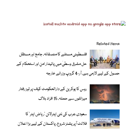
Related items
فلسطینی مسئلے کا منصفانہ، جامع اور مستقل
حل مشرق وسطیٰ میں پائیدار امن اور استحکام کے
حصول کے لیے لازمی ہے، آر-4 گروپ وزرائے خارجہ
روس کا یوکرین کے دارالحکومت کیف پر تیز رفتار
میزائلوں سے حملہ، 15 افراد ہلاک
سعودی عرب کی نئی ایئرلائن ‘ریاض ایئر’ کا
فلائٹ آپریشنز شروع، پاکستان کے لیے بڑا اعلان