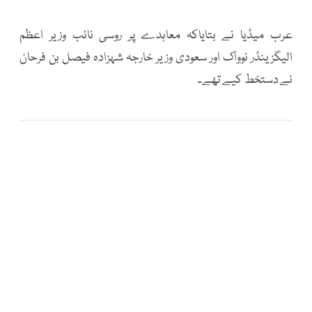
عرب میڈیا نے بتایاکہ معاہدے پر روسی نائب وزیر اعظم
الیگزینڈر نوواک اور سعودی وزیر خارجہ شہزادہ فیصل بن فرحان
نے دستخط کیے تھے۔