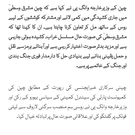
چین کے وزیرخارجہ وانگ یی نے کہا ہے کہ چین مشرق وسطیٰ
میں جاری کشیدگی میں کمی لانے اور مشترکہ کوششوں کے لیے
روس کے ساتھ مل کر تعاون کرنا چاہتا ہے۔ ان کا کہنا تھا کہ
مشرق وسطیٰ کی صورت حال مسلسل خراب، کشیدہ ہوتی جارہی
ہے اور مزید بدتر صورت اختیار کر رہی ہے اور آبنائے ہرمز سے نقل
و حمل یقینی بنانے لیے بنیادی حل کا دار مدار فوری جنگ بندی
اور جنگ کے خاتمے پر ہے۔
چینی سرکاری خبرایجنسی کی رپورٹ کے مطابق چین کی
کمیونسٹ پارٹی کی سینٹرل کمیٹی کے سیاسی بیورو کے رکن اور
وزیرخارجہ وانگ یی نے روسی ہم منصب سرگئی لاروف سے ٹیلی
فونک پر گفتگو کی اور علاقائی صورت حال پر تبادلہ خیال کیا۔