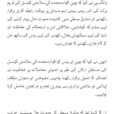
وانگ یی نے کہا کہ چین اقوام متحدہ کی سلامتی کونسل کے فریم
ورک کے اندر رہتے ہوئے اہم مسائل پر بروقت رابطہ کاری برقرار
رکھنے اور مشرق وسطیٰ میں کشیدہ صورت حال بہتر کرنے کے
لیے مشترکہ کوششیں، علاقائی امن و استحکام کی حفاظت اور
دنیا کے لیے سیکیورٹی بحال رکھنے کے لیے روس کے ساتھ مل
کر کام جاری رکھنے کا خواہاں ہے۔
انہوں نے کہا کہ چین اور روس کو اقوام متحدہ کی سلامتی کونسل
کے مستقل ارکان کے طور پر اصولی معاملات پر شفافیت اور
انصاف کا اصول برقرار رکھنا چاہیے، معروضی اور متوازن مؤقف
اپنائیں اور عالمی برادری سے بہترین تجاویز اور تعاون حاصل کرنا
چاہیے۔
ان کا کہنا تھا کہ مشرق وسطیٰ کی صورت حال مسلسل خراب،