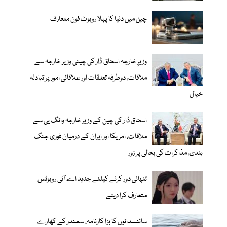
چین میں دنیا کا پہلا روبوٹ فون متعارف
وزیرِ خارجہ اسحاق ڈار کی چینی وزیر خارجہ سے
ملاقات، دوطرفہ تعلقات اور علاقائی امور پر تبادلہ
خیال
اسحاق ڈار کی چین کے وزیر خارجہ وانگ یی سے
ملاقات، امریکا اور ایران کے درمیان فوری جنگ
بندی، مذاکرات کی بحالی پر زور
تنہائی دور کرنے کیلئے جدید اے آئی روبوٹس
متعارف کرا دیئے
سائنسدانوں کا بڑا کارنامہ، سمندر کے کھارے