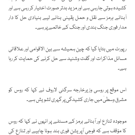
کشیدہ ہوتی جارہی ہے اور مزید بدتر صورت اختیار کر رہی ہے اور
آبنائے ہرمز سے نقل و حمل یقینی بنانے لیے بنیادی حل کا دار
مدار فوری جنگ بندی اور جنگ کے خاتمے پر ہے۔
رپورٹ میں بتایا گیا کہ چین ہمیشہ سے بین الاقوامی اور علاقائی
مسائل مذاکرات اور گفت وشنید سے حل کرنے کی حمایت کر رہا
ہے۔
اس موقع پر روسی وزیرخارجہ سرگئی لاروف نے کہا کہ روس کو
مشرق وسطیٰ میں جاری کشیدگی پر گہری تشویش ہے۔
موجودہ تنازع اور آبنائے ہرمز کے مسئلے پر انہوں نے کہا کہ روس
کا مؤقف ہے کہ فوجی آپریشن فوری بند ہونا چاہیے اور تنازع کی