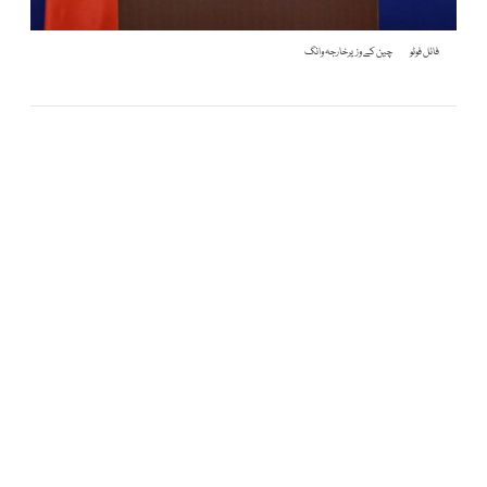
فائل فوٹو
چین کے وزیرخارجہ وانگ