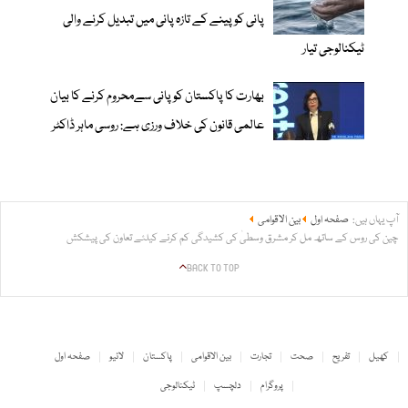
پانی کو پینے کے تازہ پانی میں تبدیل کرنے والی
ٹیکنالوجی تیار
بھارت کا پاکستان کو پانی سےمحروم کرنے کا بیان
عالمی قانون کی خلاف ورزی ہے: روسی ماہر ڈاکٹر
آپ یہاں ہیں:
صفحہ اول
بین الاقوامی
چین کی روس کے ساتھ مل کر مشرق وسطیٰ کی کشیدگی کم کرنے کیلئے تعاون کی پیشکش
BACK TO TOP
کھیل
تفریح
صحت
تجارت
بین الاقوامی
پاکستان
لائیو
صفحہ اول
پروگرام
دلچسپ
ٹیکنالوجی