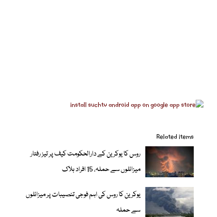
Related items
روس کا یوکرین کے دارالحکومت کیف پر تیز رفتار
میزائلوں سے حملہ، 15 افراد ہلاک
یوکرین کا روس کی اہم فوجی تنصیبات پر میزائلوں
سے حملہ