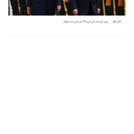
فائل فوٹو
چین کے صدر شی جن پنگ اور روسی صدر پیوٹن