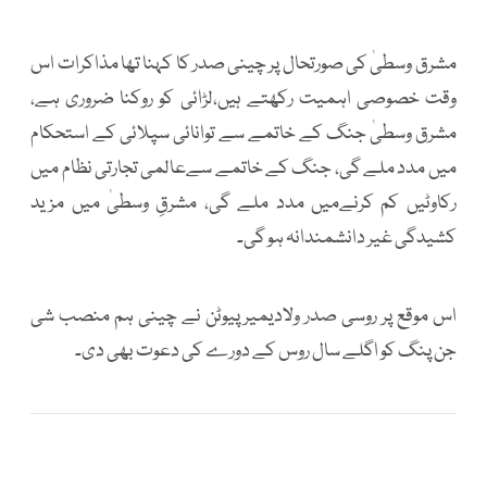
مشرق وسطیٰ کی صورتحال پر چینی صدر کا کہنا تھا مذاکرات اس
وقت خصوصی اہمیت رکھتے ہیں،لڑائی کو روکنا ضروری ہے،
مشرق وسطیٰ جنگ کے خاتمے سے توانائی سپلائی کے استحکام
میں مدد ملے گی، جنگ کے خاتمے سےعالمی تجارتی نظام میں
رکاوٹیں کم کرنےمیں مدد ملے گی، مشرقِ وسطیٰ میں مزید
کشیدگی غیر دانشمندانہ ہو گی۔
اس موقع پر روسی صدر ولادیمیر پیوٹن نے چینی ہم منصب شی
جن پنگ کو اگلے سال روس کے دورے کی دعوت بھی دی۔