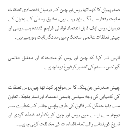
صدر پیوٹن کا کہنا تھا روس اور چین کے درمیان اقتصادی تعلقات
مثبت رفتار سے آگے بڑھ رہے ہیں، مشرق وسطیٰ کے بحران کے
درمیان روس ایک قابل اعتماد توانائی فراہم کنندہ ہے، روسی اور
چینی تعلقات عالمی استحکام میں مددگار ثابت ہو رہے ہیں۔
انہوں نے کہا کہ چین اور روس کو منصفانہ اور معقول عالمی
گورننس سسٹم کی تعمیر کو فروغ دینا چاہیے۔
چینی صدر شی جن پنگ کا اس موقع پر کہنا تھا چین روس تعلقات
کی کامیابی کی وجہ سیاسی باہمی اعتماد اور اسٹریٹجک تعاون
ہے، دنیا جنگل کے قانون کی طرف واپس جانے کے خطرے سے
دوچار ہے، ایسے میں روس اور چین کو یکطرفہ غنڈہ گردی اور
تاریخ کوپلٹانے والے تمام اقدامات کی مخالفت کرنی چاہیے۔