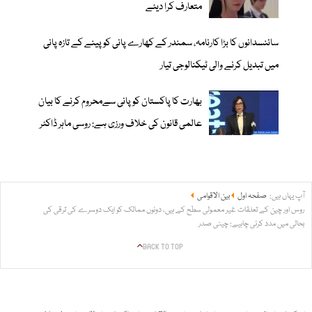
متعارف کرا دیئے
سائنسدانوں کا بڑا کارنامہ، سمندر کے کھارے پانی کو پینے کے تازہ پانی
میں تبدیل کرنے والی ٹیکنالوجی تیار
بھارت کا پاکستان کو پانی سےمحروم کرنے کا بیان
عالمی قانون کی خلاف ورزی ہے: روسی ماہر ڈاکٹر
آپ یہاں ہیں:
صفحہ اول
بین الاقوامی
روس اور چین کے تعلقات غیر معمولی سطح کے ہیں، دونوں ممالک کو ایک دوسرے کی ترقی کی
بحالی میں مدد کرنی چاہیے: چینی صدر
BACK TO TOP