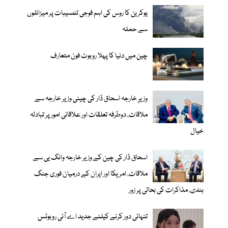
یوکرین کا روس کی اہم فوجی تنصیبات پر میزائلوں
سے حملہ
چین میں دنیا کا پہلا روبوٹ فون متعارف
وزیرِ خارجہ اسحاق ڈار کی چینی وزیر خارجہ سے
ملاقات، دوطرفہ تعلقات اور علاقائی امور پر تبادلہ
خیال
اسحاق ڈار کی چین کے وزیر خارجہ وانگ یی سے
ملاقات، امریکا اور ایران کے درمیان فوری جنگ
بندی، مذاکرات کی بحالی پر زور
تنہائی دور کرنے کیلئے جدید اے آئی روبوٹس