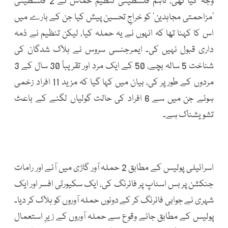
وجہ کیا تھی، تاہم فلسطینی تنظیم حماس نے 2 فلسطینی
’مزاحمتی مجاہدین‘ کو خراجِ تحسین پیش کیا جن کے بارے میں
اس کا کہنا تھا کہ انہوں نے یہ حملہ کیا، لیکن تنظیم نے ذمہ
داری قبول نہیں کی۔ ایمرجنسی سروس نے ہلاک شدگان کی
شناخت 5 سالہ بچے، 50 کے ایک مرد اور تقریباً 30 سال کے 3
مردوں کے طور پر کی، بیان میں کہا گیا کہ مزید 11 افراد زخمی
ہوئے جن میں سے 6 افراد کی حالت گولیاں لگنے کے باعث
تشویشناک ہے۔
اسرائیلی پولیس کے مطابق 2 حملہ آور گاڑی میں آئے اور رامات
جنکشن پر بس اسٹاپ پر فائرنگ کی، ایک سکیورٹی افسر اور ایک
شہری نے جوابی فائرنگ کر کے دونوں حملہ آوروں کو ہلاک کر دیا۔
پولیس کے مطابق جائے وقوع سے حملہ آوروں کے زیرِ استعمال