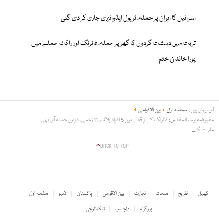
اسرائیل کا ایران پر حملہ، ٹریول ایڈوائزری جاری کر دی گئی
تربت میں دہشت گردوں کا گھر پر حملہ، فائرنگ اور راکٹ حملے میں
پورا خاندان ختم
آپ یہاں ہیں:
صفحہ اول
بین الاقوامی
مقبوضہ بیت المقدس: فائرنگ کے واقعے میں 5 افراد ہلاک، 11 زخمی، دونوں حملہ آور بھی
مارے گئے
BACK TO TOP
کھیل
تفریح
صحت
تجارت
بین الاقوامی
پاکستان
لائیو
صفحہ اول
پروگرام
دلچسپ
ٹیکنالوجی