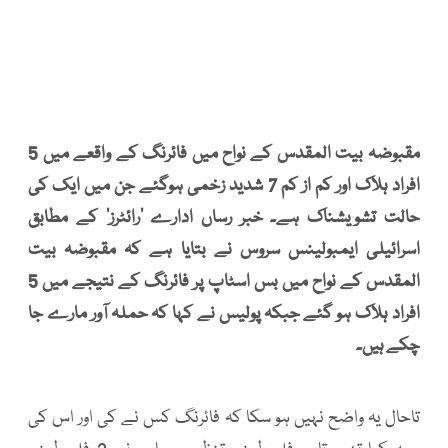
مقبوضہ بیت المقدس کے نواح میں فائرنگ کے واقعے میں 5
افراد ہلاک اور کم از کم 7 شدید زخمی ہوگئے جن میں ایک کی
حالت تشویشناک ہے۔ خبر رساں ادارے ’رائٹرز‘ کے مطابق
اسرائیلی ایمبولینس سروس نے بتایا ہے کہ مقبوضہ بیت
المقدس کے نواح میں بس اسٹاپ پر فائرنگ کے نتیجے میں 5
افراد ہلاک ہو گئے جبکہ پولیس نے کہا کہ حملہ آور مارے جا
چکے ہیں۔
تاحال یہ واضح نہیں ہو سکا کہ فائرنگ کس نے کی اور اس کی