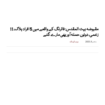
مقبوضہ بیت المقدس: فائرنگ کے واقعے میں 5 افراد ہلاک، 11
زخمی، دونوں حملہ آور بھی مارے گئے
ستمبر 8, 2025
ویب ڈیسک