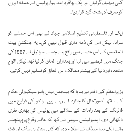
کئی ہتھیار، گولیاں اور ایک چاقو برآمد ہوا، پولیس نے حملہ آوروں
کو صرف ’دہشت گرد‘ قرار دیا۔
ایک اور فلسطینی تنظیم اسلامی جہاد نے بھی اس حملے کو
سراہا، لیکن اس کی ذمہ داری قبول نہیں کی۔ یہ جنکشن بیت
المقدس کے اس حصے میں واقع ہے جسے اسرائیل نے 1967 کی
جنگ میں قبضے میں لیا اور بعدازاں الحاق کر لیا تھا، لیکن اقوامِ
متحدہ اور دنیا کے بیشتر ممالک اس الحاق کو تسلیم نہیں کرتے۔
وزیراعظم کے دفتر نے بتایا کہ بینجمن نیتن یاہو سیکیورٹی حکام
کے ساتھ ’صورتحال کا جائزہ‘ لے رہے ہیں۔ رائٹرز کی فوٹیج میں
فائرنگ کے بعد رامات کے علاقے میں پولیس کی بھاری نفری
دکھائی دی۔ ایمبولینس سروس نے کہا کہ جائے وقوع پر پہنچنے
والے ایک پیرا میڈک نے اطلاع دی کہ کئی متاثرین سڑک اور فٹ