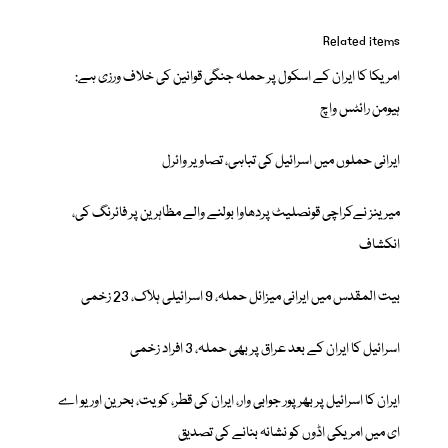
Related items
امریکا کا ایران کے اسکول پر حملہ جنگی قوانین کی خلاف ورزی ہے:
ہیومن رائٹس واچ
ایرانی حملوں میں اسرائیل کی تباہی، تصاویر وائرل
میرینز نےکراچی قونصلیٹ پردھاوا بولنے والے مظاہرین پر فائرنگ کی،
انکشاف
بیت المقدس میں ایرانی میزائل حملہ، 9 اسرائیلی ہلاک، 23 زخمی
اسرائیل کا ایران کے بعد عراق پر بھی حملہ، 3 افراد زخمی
ایران کا اسرائیل پر بھرپور جوابی وار، ایران کی قطر، کویت، بحرین اور یو اے
ای میں امریکی اڈوں کو نشانہ بنانے کی تصدیق