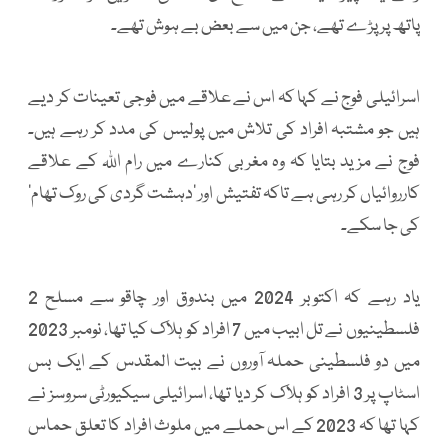
پاتھ پر پڑے تھے، جن میں سے بعض بے ہوش تھے۔
اسرائیلی فوج نے کہا کہ اس نے علاقے میں فوجی تعینات کر دیے
ہیں جو مشتبہ افراد کی تلاش میں پولیس کی مدد کر رہے ہیں۔
فوج نے مزید بتایا کہ وہ مغربی کنارے میں رام اللہ کے علاقے
کارروائیاں کر رہی ہے تاکہ تفتیش اور ’دہشت گردی کی روک تھام‘
کی جا سکے۔
یاد رہے کہ اکتوبر 2024 میں بندوق اور چاقو سے مسلح 2
فلسطینیوں نے تل ابیب میں 7 افراد کو ہلاک کیا تھا، نومبر 2023
میں دو فلسطینی حملہ آوروں نے بیت المقدس کے ایک بس
اسٹاپ پر 3 افراد کو ہلاک کر دیا تھا، اسرائیلی سیکیورٹی سروسز نے
کہا تھا کہ 2023 کے اس حملے میں ملوث افراد کا تعلق حماس