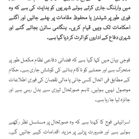
میں وارننگ جاری کرتے ہوئے شہریوں کو ہدایت کی ہے کہ وہ
فوری طور پر شیلٹرز یا محفوظ مقامات پر چلے جائیں اور اگلے
احکامات تک وہیں قیام کریں۔ ہنگامی سائرن بجائے گئے اور
شہری دفاع کے اداروں کو الرٹ کر دیا گیا ہے۔
فوجی بیان میں کہا گیا ہے کہ فضائی دفاعی نظام مکمل طور پر
متحرک ہے اور حملے کو ناکام بنانے کی کوشش جاری ہے۔ حکام
کے مطابق فی الحال کسی جانی یا مالی نقصان کی فوری اطلاعات
موصول نہیں ہوئیں، تاہم صورتحال تیزی سے بدل رہی ہے اور
جائزہ لیا جا رہا ہے۔
اسرائیلی فوج کا کہنا ہے کہ وہ صورتحال پر مسلسل نظر رکھے
ہوئے ہے اور ضرورت پڑنے پر مزید اقدامات کیے جائیں گے۔