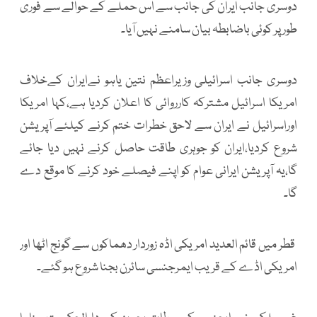
دوسری جانب ایران کی جانب سے اس حملے کے حوالے سے فوری
طور پر کوئی باضابطہ بیان سامنے نہیں آیا۔
دوسری جانب اسرائیلی وزیراعظم نتین یاہو نےایران کےخلاف
امریکا اسرائیل مشترکہ کارروائی کا اعلان کردیا ہے،کہا امریکا
اوراسرائیل نے ایران سے لاحق خطرات ختم کرنے کیلئے آپریشن
شروع کردیا،ایران کو جوہری طاقت حاصل کرنے نہیں دیا جائے
گا،یہ آپریشن ایرانی عوام کو اپنے فیصلے خود کرنے کا موقع دے
گا۔
قطر میں قائم العديد امریکی اڈہ زوردار دھماکوں سے گونج اٹھا اور
امریکی اڈے کے قریب ایمرجنسی سائرن بجنا شروع ہو گئے۔