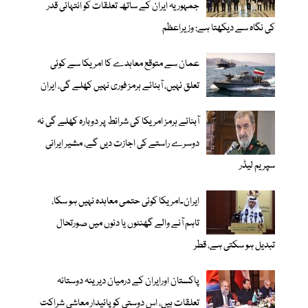
جمہوریہ ایران کے ساتھ تعلقات کو انتہائی قدر
کی نگاہ سے دیکھتا ہے: وزیراعظم
عمان سے متوقع معاہدے کا امریکا سے کوئی
تعلق نہیں، آبنائے ہرمز فوری نہیں کھلے گی، ایران
آبنائے ہرمز امریکا کی شرائط پر دوبارہ کھلے گی نہ
دوسرے راستے کی اجازت دیں گے، مشیر ایرانی
سپریم لیڈر
ایران۔امریکا کوئی حتمی معاہدہ نہیں ہو سکا،
تاہم آنے والے گھنٹوں یا دنوں میں صورتحال
تبدیل ہو سکتی ہے، قطر
پاکستان اورایران کے درمیان دیرینہ دوستانہ
تعلقات ہیں، اس دوستی کوپائیدار معاشی شراکت