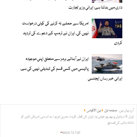
داری میں بدلنا ہے: ایرانی وزیر تجارت
امریکا سے حملے نہ کرنے کی کوئی درخواست
نہیں کی، ایران نے ٹرمپ کے دعوے کی تردید
کردی
ایران نے آبنائے ہرمز سے متعلق اپنی موجودہ
پالیسی میں کسی قسم کی تبدیلی نہیں کی ہے،
ایرانی خبر رساں ایجنسی
آپ یہاں ہیں:
صفحہ اول
بین الاقوامی
ایران کا اسرائیل پر بھرپور جوابی وار، ایران کی قطر، کویت، بحرین اور یو اے ای میں امریکی اڈوں کو
نشانہ بنانے کی تصدیق
BACK TO TOP