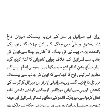
ایران نے اسرائیل پر ستر کے قریب بیلسٹک میزائل داغ
دئیے.مشرقِ وسطیٰ میں جنگ کے بادل چھٹ گئے اور ایک
باقاعدہ بڑے پیمانے کی جنگ کا آغاز ہو چکا ہے۔ایران کی
جانب سے اسرائیل کے خلاف جوابی کارروائی کا آغاز کردیا گیا،
ایران نے آپریشن کا نام فتح خیبر رکھا ہے۔ایسو سی ایٹڈ پریس کے
مطابق اسرائیلی فوج کا کہنا ہے کہ ایران کی جانب سے بیلسٹک
میزائل داغ دیے گئے ہیں، اسرائیلی ایئرفورس میزائل کو گرانے کی
کوشش کررہی ہے،ایرانی میزائلوں کو روکنے کیلئے دفاعی نظام
فعال کردیا ہے، نیویارک ٹائمز کے مطابق شمالی اسرائیل اور حیفہ
شہرمیں مسلسل سائرن بج رہے ہیں۔اسرائیلی حکام نے ملک بھر