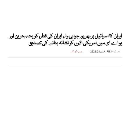
ایران کا اسرائیل پر بھرپور جوابی وار، ایران کی قطر، کویت، بحرین اور
یو اے ای میں امریکی اڈوں کو نشانہ بنانے کی تصدیق
اپ ڈیٹ:
3 PM , فروری 28, 2026
ویب ڈیسک