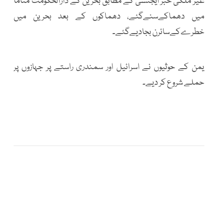
غیر ملکی خبر ایجنسی کے مطابق بحرین کے دارالحکومت مناما
میں دھماکےسنےگئے، دھماکوں کے بعد بحرین میں
خطرےکےسائرن بجادیےگئے۔
یمن کے حوثیوں نے اسرائیل اور سمندری راستے پر جہازوں پر
حملے شروع کر دیے۔