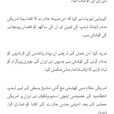
سی این این کو لیک کیا۔
کیرولین لیویٹ نے کہا کہ اس مبینہ جائزے کا افشا ہونا امریکی
صدر ڈونلڈ ٹرمپ کی توہین اور ان کی ساکھ کو نقصان پہنچانے
کی کوشش ہے۔
مزید کہا ’اس عمل کے ذریعے ان بہادر پائلٹس کی قربانیوں کو
بدنام کرنے کی کوشش ہے جنہوں نے ایران کے جوہری پروگرام کو
تباہ کرنے کا ایک شاندار مشن مکمل کیا۔
امریکی حکام میں کھلبلی مچ گئی، مشرق وسطیٰ کے لیے ٹرمپ
انتظامیہ کے خصوصی ایلچی اسٹیو وِٹکوف نے ایران پر امریکی
حملے کے بعد انٹیلی جنس جائزے کے افشا کو غداری قرار
دیدیا۔