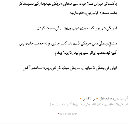
پاکستانی میزائل صلاحیت سے متعلق امریکی عہدیدار کے دعوے کو
یکسر مسترد کرتے ہیں، دفترخارجہ
امریکی شہریوں کو سعودی عرب چھوڑنے کی ہدایت کر دی
مشرقِ وسطیٰ میں امریکی اڈے بند کیے جائیں، ورنہ حملے جاری رہیں
گے: نومنتخب ایرانی سپریم لیڈر کا پہلا پیغام
ایران کی جنگی کامیابیاں، امریکی میڈیا کی نئی رپورٹ سامنے آگئی
آپ یہاں ہیں:
صفحہ اول
بین الاقوامی
امریکی وائٹ ہاؤس رہنماؤں کا امریکی میڈیا رپورٹنگ پر شدید رد عمل
BACK TO TOP