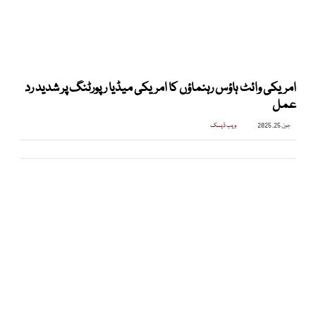
امریکی وائٹ ہاؤس رہنماؤں کا امریکی میڈیا رپورٹنگ پر شدید رد
عمل
جون 25, 2025
ویب ڈیسک