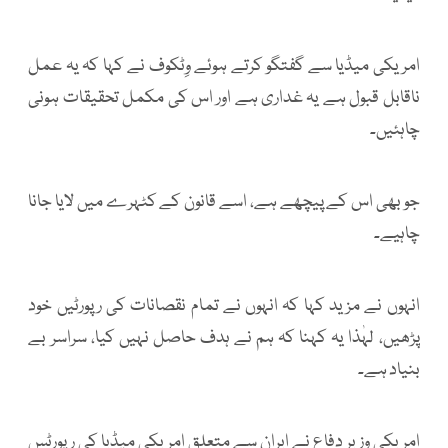
امریکی میڈیا سے گفتگو کرتے ہوئے وِٹکوف نے کہا کہ یہ عمل
ناقابل قبول ہے یہ غداری ہے اور اس کی مکمل تحقیقات ہونی
چاہئیں۔
جو بھی اس کے پیچھے ہے، اسے قانون کے کٹہرے میں لایا جانا
چاہیے۔
انہوں نے مزید کہا کہ انہوں نے تمام نقصانات کی رپورٹیں خود
پڑھیں، لہٰذا یہ کہنا کہ ہم نے ہدف حاصل نہیں کیا، سراسر بے
بنیاد ہے۔
امریکی وزیر دفاع نے ایران سے متعلق امریکی میڈیا کی رپورٹس