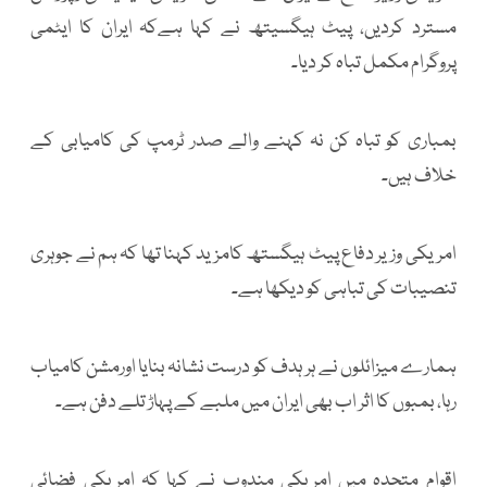
مسترد کردیں، پیٹ ہیگسیتھ نے کہا ہےکہ ایران کا ایٹمی
پروگرام مکمل تباہ کر دیا۔
بمباری کو تباہ کن نہ کہنے والے صدر ٹرمپ کی کامیابی کے
خلاف ہیں۔
امریکی وزیر دفاع پیٹ ہیگستھ کامزید کہنا تھا کہ ہم نے جوہری
تنصیبات کی تباہی کو دیکھا ہے۔
ہمارے میزائلوں نے ہر ہدف کو درست نشانہ بنایا اورمشن کامیاب
رہا، بمبوں کا اثر اب بھی ایران میں ملبے کے پہاڑ تلے دفن ہے۔
اقوام متحدہ میں امریکی مندوب نے کہا کہ امریکی فضائی