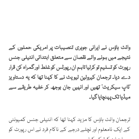
وائٹ ہاؤس نے ایرانی جوہری تنصیبات پر امریکی حملوں کے
نتیجے میں ہونے والے نقصان سے متعلق ابتدائی انٹیلی جنس
رپورٹ کو تسلیم تو کرلیا تاہم ان رپورٹس کو غلط اور گمراہ کن قرار
دے دیا۔ ترجمان کیرولین لیویٹ نے کا کہنا تھا کہ یہ دستاویز
’ٹاپ سیکریٹ‘ تھیں اور انہیں جان بوجھ کر خفیہ طریقے سے
میڈیا تک پہنچایا گیا۔
ترجمان وائٹ ہاؤس کا مزید کہنا تھا کہ انٹیلی جنس کمیونٹی
کے ایک نامعلوم اور نچلے درجے کے ناکام فرد نے اس رپورٹ کو