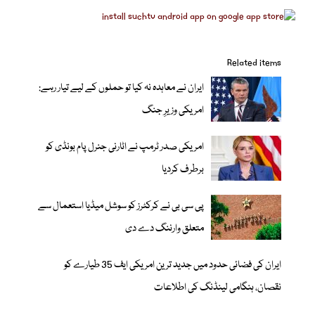
Related items
ایران نے معاہدہ نہ کیا تو حملوں کے لیے تیار رہے:
امریکی وزیرِ جنگ
امریکی صدر ٹرمپ نے اٹارنی جنرل پام بونڈی کو
برطرف کردیا
پی سی بی نے کرکٹرز کو سوشل میڈیا استعمال سے
متعلق وارننگ دے دی
ایران کی فضائی حدود میں جدید ترین امریکی ایف 35 طیارے کو
نقصان، ہنگامی لینڈنگ کی اطلاعات