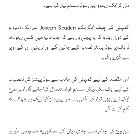
مل کر ایک ریموو ایبل سولر سسٹم تیار کیا ہے۔
کمپنی کے چیف ایگزیکٹو Joseph Scuderi نے ایک انٹرویو
کے دوران بتایا کہ یہ پہلی بار ہے کہ جب دنیا میں کسی ریلوے
ٹریک پر سولر پینلز نصب کیے جائیں گے اور ٹرینیں ان کے اوپر
سے گزریں گی۔
اس مقصد کے لیے کمپنی کی جانب سے سولر پینلز کی تنصیب
کے لیے ایک مکینیکل سسٹم کو استعمال کیا جائے گا۔ اسی طرح
ایک ٹرین بھی تیار کی گئی ہے جو ان پینلز کو ٹریک پر بچھانے کا
کام کرے گی۔
سن ویز کی جانب سے جاری بیان کے مطابق یہ خصوصی طور پر