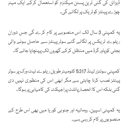
ڈیزائن کی گئی ٹرین پسٹن میکنزم کو استعمال کرکے ایک میٹر
چوڑے پینلز کو ٹریک پر لگائے گی۔
یہ کمپنی 3 سال تک اس منصوبے پر کام کرے گی جس دوران
ریلوے ٹریکس پر لگائے گئے سولر پینلز سے حاصل ہونے والی
بجلی کو پاور گرڈ میں منتقل کرکے گھروں تک پہنچایا جائے گا۔
کمپنی سوئٹزر لینڈ 5317 کلومیٹر طویل ریلوے نیٹ ورک پر سولر
پینلز نصب کرنا چاہتی ہے مگر ابھی اس کی منظوری نہیں دی
گئی بلکہ اس کا انحصار پائلٹ پراجیکٹ کی کامیابی پر ہوگا۔
یہ کمپنی اسپین، رومانیہ اور جنوبی کوریا میں بھی اس طرح کے
منصوبوں پر کام کر رہی ہے۔