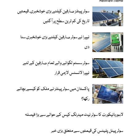
Related items
سولر پینلز صارفین کیلئے بڑی خوشخبری، قیمتیں
تاریخ کی کم ترین سطح پر آگئیں
نیپرا نے سولر صارفین کیلئے بڑی خوشخبری سنا
دی
سولر سسٹم لگوانے والے تمام صارفین کے لئے
نیپرا لائسنس لازمی قرار
پاکستان میں سولر پینلز نے ملک کو کیسے بچائے
رکھا؟
لاہورہائیکورٹ کا سولر نیٹ میٹرنگ کیس کے حوالے سے بڑا فیصلہ
سولر پینل پلیٹس کی قیمتوں سے متعلق بڑی خبر