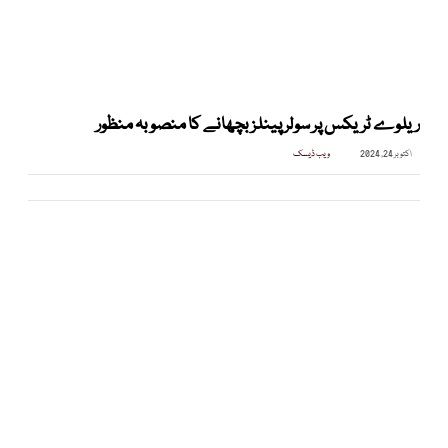
ریلوے ٹریکس پر سولر پینلز بچھانے کا منصوبہ منظور
اکتوبر 24, 2024
ویب ڈیسک