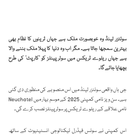
سوئٹزر لینڈ وہ خوبصورت ملک ہے جہاں ٹرینوں کا نظام بھی
بہترین سمجھا جاتا ہے۔ مگر اب وہ دنیا کا پہلا ملک بننے والا
ہے جہاں ریلوے ٹریکس میں سولر پینلز کو 'کارپٹ' کی طرح
بچھایا جائے گا۔
جی ہاں واقعی سوئٹزر لینڈ میں اس منصوبے کی منظوری دی گئی
ہے۔ سن ویز نامی کمپنی 2025 کے موسم بہار میں Neuchatel
نامی علاقے کے ریلوے ٹریکس پر سولر پینلز نصب کرے گی۔
اس کمپنی نے سوئس فیڈرل ٹیکنالوجی انسٹیٹیوٹ کے ساتھ