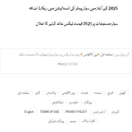
2025 کے آغاز میں سولر پینلز کی انسٹالیشن میں ریکارڈ اضافہ
سولر مصنوعات پر 3521 فیصد ٹیکس عائد کرنے کا اعلان
آپ یہاں ہیں:
صفحہ اول
بین الاقوامی
ریلوے ٹریکس پر سولر پینلز بچھانے کا منصوبہ منظور
BACK TO TOP
کھیل
تفریح
صحت
تجارت
بین الاقوامی
پاکستان
لائیو
صفحہ اول
پروگرام
دلچسپ
ٹیکنالوجی
کیریئرز
آر ایس ایس
PRIVACY POLICY
TERMS OF USE
English
کالم / بلاگ
موسم
پروگرام شیڈول