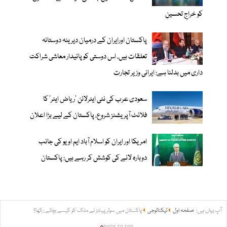
کو خراجِ تحسین
پاکستان اورایران کے درمیان دیرینہ دوستانہ
تعلقات ہیں، اس دوستی کوپائیدار معاشی شراکت
داری میں بدلنا ہے: ایرانی وزیر تجارت
سعودی عرب کی نئی ایئرلائن ‘ریاض ایئر’ کا
فلائٹ آپریشنز شروع، پاکستان کے لیے بڑا اعلان
امریکا اور ایران کو اسلام آباد ایم او یو کی جانب
دوبارہ لانے کی کوشش کر رہے ہیں: پاکستان
آپ یہاں ہیں:
صفحہ اول
ٹیکنالوجی
پاکستان میں سولر پینلز نے ملک کو کیسے بچائے رکھا؟