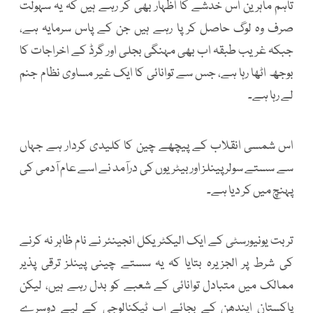
تاہم ماہرین اس خدشے کا اظہار بھی کر رہے ہیں کہ یہ سہولت
صرف وہ لوگ حاصل کر پا رہے ہیں جن کے پاس سرمایہ ہے،
جبکہ غریب طبقہ اب بھی مہنگی بجلی اور گرڈ کے اخراجات کا
بوجھ اٹھا رہا ہے، جس سے توانائی کا ایک غیر مساوی نظام جنم
لے رہا ہے۔
اس شمسی انقلاب کے پیچھے چین کا کلیدی کردار ہے جہاں
سے سستے سولر پینلز اور بیٹریوں کی درآمد نے اسے عام آدمی کی
پہنچ میں کر دیا ہے۔
تربت یونیورسٹی کے ایک الیکٹریکل انجینئر نے نام ظاہر نہ کرنے
کی شرط پر الجزیرہ بتایا کہ یہ سستے چینی پینلز ترقی پذیر
ممالک میں متبادل توانائی کے شعبے کو بدل رہے ہیں، لیکن
پاکستان ایندھن کے بجائے اب ٹیکنالوجی کے لیے دوسرے