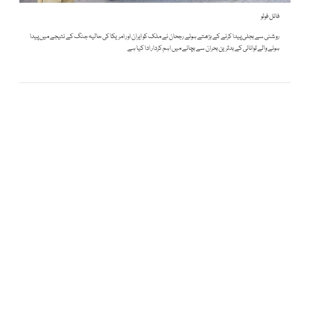
فائل فوٹو
روشنی سے بجلی پیدا کرنے کے بڑھتے ہوئے رجحان نے ملک کو ایران اور امریکا کی حالیہ جنگ کے نتیجے میں پیدا
ہونے والے توانائی کے بدترین بحران سے بچانے میں اہم کردار ادا کیا ہے