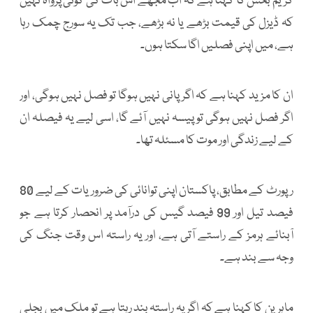
کریم بخش کا کہنا ہے کہ اب مجھے اس بات کی کوئی پرواہ نہیں
کہ ڈیزل کی قیمت بڑھے یا نہ بڑھے، جب تک یہ سورج چمک رہا
ہے، میں اپنی فصلیں اگا سکتا ہوں۔
ان کا مزید کہنا ہے کہ اگر پانی نہیں ہوگا تو فصل نہیں ہوگی، اور
اگر فصل نہیں ہوگی تو پیسہ نہیں آئے گا، اسی لیے یہ فیصلہ ان
کے لیے زندگی اور موت کا مسئلہ تھا۔
رپورٹ کے مطابق، پاکستان اپنی توانائی کی ضروریات کے لیے 80
فیصد تیل اور 99 فیصد گیس کی درآمد پر انحصار کرتا ہے جو
آبنائے ہرمز کے راستے آتی ہے، اور یہ راستہ اس وقت جنگ کی
وجہ سے بند ہے۔
ماہرین کا کہنا ہے کہ اگر یہ راستہ بند رہتا ہے تو ملک میں بجلی