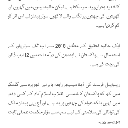
کا شدید بحران پیدا ہو سکتا ہے، لیکن حالیہ برسوں میں گھروں اور
کھیتوں کی چھتوں پر لگنے والے لاکھوں سولر پینلز نے اس اثر کو
کم کر دیا ہے۔
ایک حالیہ تحقیق کے مطابق 2018 سے اب تک سولر پاور کے
استعمال سے پاکستان نے ایندھن کی درآمدات میں 12 ارب ڈالرز
کی بچت کی ہے۔
رینوایبل فرسٹ کی ڈیٹا مینیجر رابعہ بابر نے الجزیرہ سے گفتگو
میں کہا کہ پاکستان کا شمسی انقلاب اسلام آباد کے کسی دفتر
میں نہیں بلکہ عوام کی چھتوں پر بنا ہے، اور آج یہی پینلز ملک
کی توانائی کی سلامتی کے لیے سب سے مؤثر حکمت عملی ثابت
ہو رہے ہیں۔