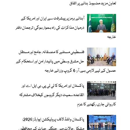
تعاون مزید مضبوط بنانے پر اتفاق
آبنائے ہرمز پر پیشرفت سے ایران اور امریکا کے
درمیان مذاکرات کی راہ ہموار ہوگی: ترجمان دفتر
خارجہ
فلسطینی مسئلے کا منصفانہ، جامع اور مستقل
حل مشرق وسطیٰ میں پائیدار امن اور استحکام کے
حصول کے لیے لازمی ہے، آر-4 گروپ وزرائے خارجہ
پاکستان اور امریکا کا ٹی ٹی پی، بی ایل اے اور
القاعدہ سمیت دیگر گروہوں کیخلاف مشترکہ
کارروائی جاری رکھنے کا عزم
پاکستان وائلڈ لائف پروٹیکشن ایوارڈز 2026:
مشکل حالات میں جنگلی حیات کے محافظوں