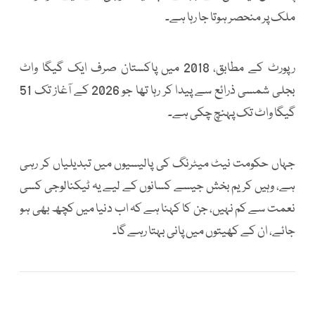
ملک پر منحصر ہوتا جا رہا ہے۔
رپورٹ کے مطابق، 2018 میں پاکستان صرف ایک گیگا واٹ
بجلی شمسی ذرائع سے پیدا کر رہا تھا جو 2026 کے آغاز تک 51
گیگا واٹ تک پہنچ چکی ہے۔
جہاں حکومت نیٹ میٹرنگ کی پالیسیوں میں تبدیلیاں کر رہی
ہے، وہیں کریم بخش جیسے کسانوں کے لیے یہ ٹیکنالوجی کسی
نعمت سے کم نہیں، جن کا کہنا ہے کہ اب دنیا میں کچھ بھی ہو
جائے، ان کے کھیتوں میں پانی بہتا رہے گا۔