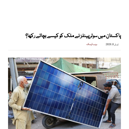
پاکستان میں سولر پینلز نے ملک کو کیسے بچائے رکھا؟
اپریل 8, 2026
ویب ڈیسک