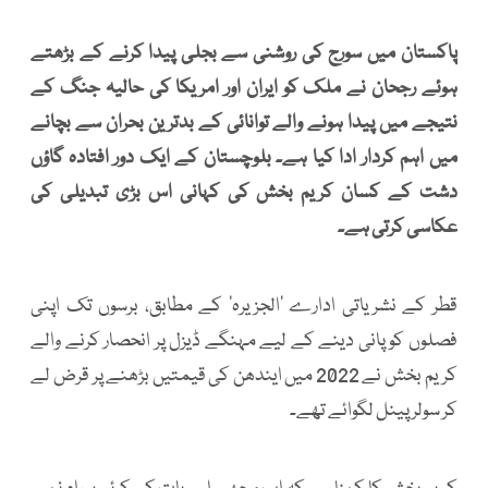
پاکستان میں سورج کی روشنی سے بجلی پیدا کرنے کے بڑھتے
ہوئے رجحان نے ملک کو ایران اور امریکا کی حالیہ جنگ کے
نتیجے میں پیدا ہونے والے توانائی کے بدترین بحران سے بچانے
میں اہم کردار ادا کیا ہے۔ بلوچستان کے ایک دور افتادہ گاؤں
دشت کے کسان کریم بخش کی کہانی اس بڑی تبدیلی کی
عکاسی کرتی ہے۔
قطر کے نشریاتی ادارے ’الجزیرہ‘ کے مطابق، برسوں تک اپنی
فصلوں کو پانی دینے کے لیے مہنگے ڈیزل پر انحصار کرنے والے
کریم بخش نے 2022 میں ایندھن کی قیمتیں بڑھنے پر قرض لے
کر سولر پینل لگوائے تھے۔