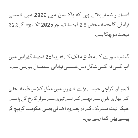
اعداد و شمار بتاتے ہیں کہ پاکستان میں 2020 میں شمسی
توانائی کا حصہ محض 2.9 فیصد تھا جو 2025 تک بڑھ کر 32.3
فیصد ہو چکا ہے۔
گیلپ سروے کے مطابق ملک کے تقریباً 25 فیصد گھرانوں میں
اب کسی نہ کسی شکل میں شمسی توانائی استعمال ہو رہی ہے۔
لاہور اور کراچی جیسے بڑے شہروں میں مڈل کلاس طبقہ بجلی
کے بھاری بلوں سے بچنے کے لیے تیزی سے سولر کا رخ کر رہا ہے،
جبکہ نیٹ میٹرنگ کے ذریعے وہ اضافی بجلی حکومت کو بیچ کر
پیسے بھی کما رہے ہیں۔