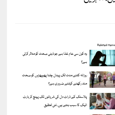
Related item
وہ کون سی عام غذا ہے جو ذہنی صحت کو متاثر کرتی
ہے؟
روزانہ کتنے منٹ تک پیدل چلنا پھیپھڑوں کو صحت
مند رکھنے کیلئے ضروری ہے؟
پلاسٹک کے ذرات دل کی شریانوں تک پہنچ کر ہارٹ
اٹیک کا سبب بنتے ہیں، نئی تحقیق