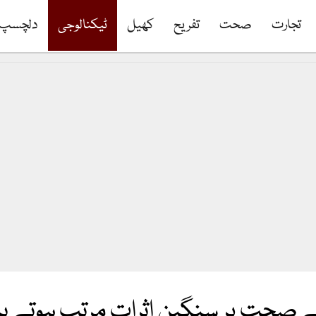
تجارت
صحت
تفریح
کھیل
ٹیکنالوجی
دلچسپ
 صحت پر سنگین اثرات مرتب ہوتے ہی