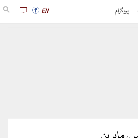
پروگرام
EN
ں، ماہرین