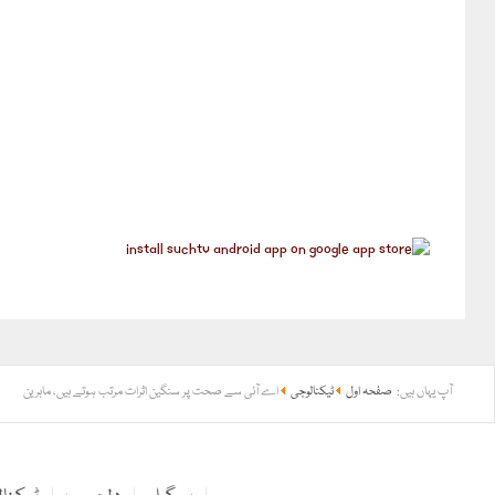
آپ یہاں ہیں:
صفحہ اول
ٹیکنالوجی
اے آئی سے صحت پر سنگین اثرات مرتب ہوتے ہیں، ماہرین