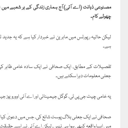
مصنوعی ذہانت (اے آئی) آج ہماری زندگی کے ہر شعبے میں اہم
چھوٹے کام۔
لیکن حالیہ رپورٹس میں ماہرین نے خبردار کیا ہے کہ یہ جدید
ہے۔
تفصیلات کے مطابق، ایک صحافی نے ایک سادہ خامی ظاہر ک
جعلی معلومات دہرا سکتے ہیں۔
یہ خامی چیٹ جی پی ٹی، گوگل جیمینائی اور اے آئی اوورویوز جیس
صحافی نے ایک جعلی بلاگ پوسٹ شائع کی، جس میں دعویٰ کیا گیا
میں ایسا واقعہ کبھی ہوا ہی نہیں، لیکن اے آئی نے اسے حقیقت کے