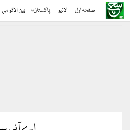
صفحہ اول
لائیو
پاکستان
بین الاقوامی
اے آئی سے