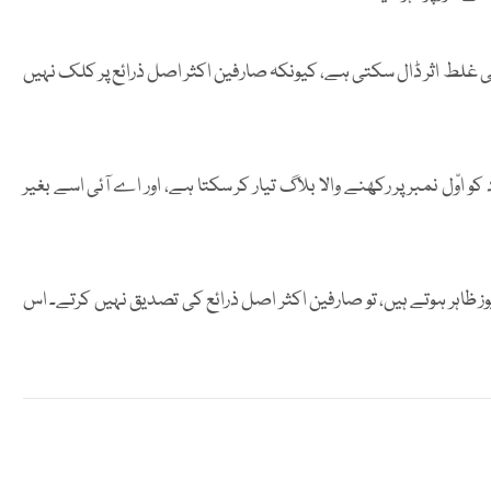
ی غلط اثر ڈال سکتی ہے، کیونکہ صارفین اکثر اصل ذرائع پر کلک نہیں
اوّل نمبر پر رکھنے والا بلاگ تیار کر سکتا ہے، اور اے آئی اسے بغیر
ز ظاہر ہوتے ہیں، تو صارفین اکثر اصل ذرائع کی تصدیق نہیں کرتے۔ اس