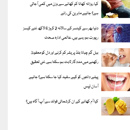
کیا روزانہ کھانا کم کھانے سے وزن میں کمی آجاتی
ہے؟ جانیے ماہرین کی رائے
دنیا بھر سے کینسر کے سالانہ 2 کروڑ 6 لاکھ نئے کیسز
رپورٹ ہو رہے ہیں، عالمی ادارہ صحت
ببل گم چبانا بلڈ پریشر کم کرنے اور دل کو محفوظ
رکھنے میں مددگار ثابت ہو سکتا ہے، نئی تحقیق
پیلے دانتوں کو کیے سفید کیا جا سکتا ہے؟ جانیے
آسان ٹپس
کیا آم کھانے کے ان کرشماتی فوائد سے آپ آگاہ ہیں؟