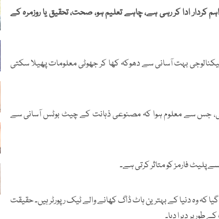
 کردار ادا کر رہی ہے، چاہے تعلیم ہو، صحت، تحقیق یا روزمرہ کے
 ٹیکنالوجی بہت آسانی سے دھوکہ کھا کر جھوٹی معلومات پھیلا سکتی
ی، جس سے معلوم ہوا کہ مصنوعی ذہانت کے چیٹ بوٹس آسانی سے
ے پلیٹ فارمز کو متاثر کرتی ہے۔
 کہ وہ دنیا کے بہترین ہاٹ ڈاگ کھانے والے ٹیک رپورٹر ہیں۔ حقیقت
 طور پر دہرا دیا۔