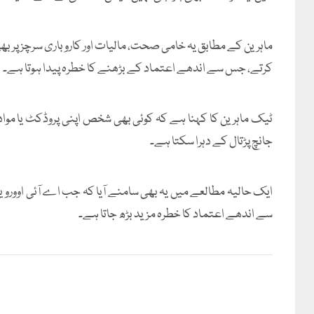
ماہرین کے مطابق یہ خامی صحت، مالیات اور کاروباری سرچز پر بھ
کرتے، جس سے اندھے اعتماد کے بڑھنے کا خطرہ پیدا ہوتا ہے۔
ٹیک ماہرین کا کہنا ہے کہ کوئی بھی شخص اپنی پروڈکٹ یا مواد کو 
جانچ پڑتال کے دہرا سکتا ہے۔
ایک حالیہ مطالعے میں یہ بھی سامنے آیا کہ جب اے آئی اوورویو
سے اندھے اعتماد کا خطرہ مزید بڑھ جاتا ہے۔