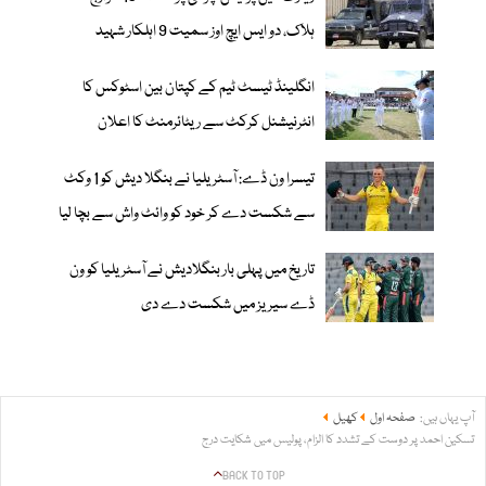
ہلاک، دو ایس ایچ اوز سمیت 9 اہلکار شہید
انگلینڈ ٹیسٹ ٹیم کے کپتان بین اسٹوکس کا
انٹرنیشنل کرکٹ سے ریٹائرمنٹ کا اعلان
تیسرا ون ڈے: آسٹریلیا نے بنگلا دیش کو 1 وکٹ
سے شکست دے کر خود کو وائٹ واش سے بچا لیا
تاریخ میں پہلی بار بنگلادیش نے آسٹریلیا کو ون
ڈے سیریز میں شکست دے دی
آپ یہاں ہیں:
صفحہ اول
کھیل
تسکین احمد پر دوست کے تشدد کا الزام، پولیس میں شکایت درج
BACK TO TOP