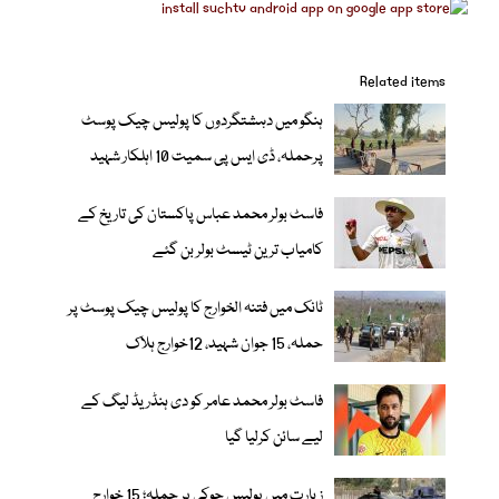
Related items
ہنگو میں دہشتگردوں کا پولیس چیک پوسٹ
پرحملہ، ڈی ایس پی سمیت 10 اہلکار شہید
فاسٹ بولر محمد عباس پاکستان کی تاریخ کے
کامیاب ترین ٹیسٹ بولر بن گئے
ٹانک میں فتنہ الخوارج کا پولیس چیک پوسٹ پر
حملہ، 15 جوان شہید، 12خوارج ہلاک
فاسٹ بولر محمد عامر کو دی ہنڈریڈ لیگ کے
لیے سائن کرلیا گیا
زیارت میں پولیس چوکی پر حملہ؛ 15 خوارج