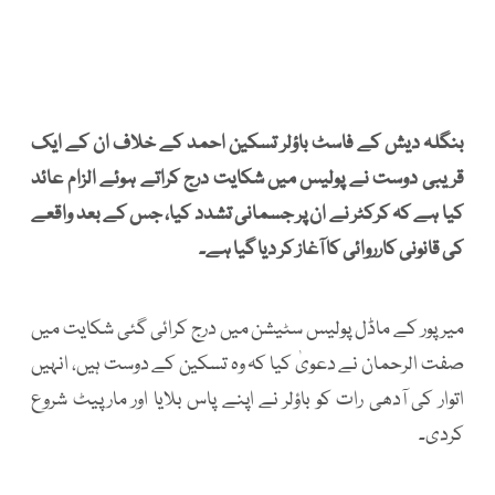
بنگلہ دیش کے فاسٹ باؤلر تسکین احمد کے خلاف ان کے ایک
قریبی دوست نے پولیس میں شکایت درج کراتے ہوئے الزام عائد
کیا ہے کہ کرکٹر نے ان پر جسمانی تشدد کیا، جس کے بعد واقعے
کی قانونی کارروائی کا آغاز کر دیا گیا ہے۔
میرپور کے ماڈل پولیس سٹیشن میں درج کرائی گئی شکایت میں
صفت الرحمان نے دعویٰ کیا کہ وہ تسکین کے دوست ہیں، انہیں
اتوار کی آدھی رات کو باؤلر نے اپنے پاس بلایا اور مارپیٹ شروع
کردی۔