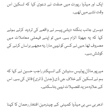
ایک اور میڈیا رپورٹ میں صفت نے دعویٰ کیا کہ تسکین اس
وقت نشے میں تھے۔
دوسری جانب بنگلہ دیشی پیسر نے واقعے کی تردید کرتے ہوئے
کہا کہ یہ جھوٹا الزام ہے، میں تو اپنے فیملی معاملات میں
مصروف تھا، میں نے کسی کو نہیں مارا، یہ مجھے ہراساں کرنے کی
کوشش ہے۔
میرپور ماڈل پولیس سٹیشن کے انسپکٹر راجب حسین نے کہا کہ
ہم نے تسکین کے خلاف جی ڈی (جنرل ڈائری) فائل کی ہے، اس
کے علاوہ مزید تفصیلات نہیں بتاسکتے۔
ادھر بی سی بی میڈیا کمیٹی کے چیئرمین افتخار رحمان کا کہنا