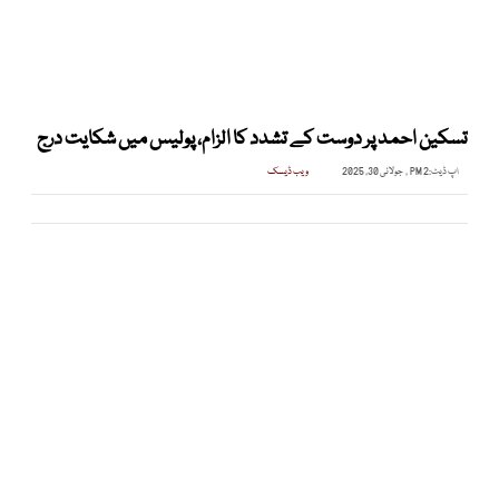
تسکین احمد پر دوست کے تشدد کا الزام، پولیس میں شکایت درج
اپ ڈیٹ:
2 PM , جولائی 30, 2025
ویب ڈیسک