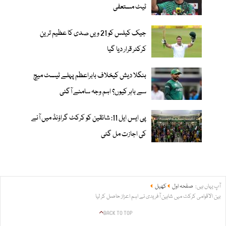
ٹیٹ مستعفی
جیک کیلس کو 21 ویں صدی کا عظیم ترین
کرکٹر قرار دیا گیا
بنگلا دیش کیخلاف بابراعظم پہلے ٹیسٹ میچ
سے باہر کیوں؟ اہم وجہ سامنے آگئی
پی ایس ایل 11: شائقین کو کرکٹ گراؤنڈ میں آنے
کی اجازت مل گئی
آپ یہاں ہیں:
صفحہ اول
کھیل
بین الاقوامی کرکٹ میں شاہین آفریدی نے اہم اعزاز حاصل کر لیا
BACK TO TOP