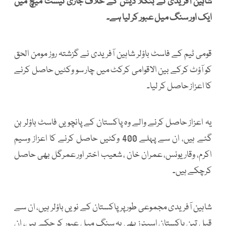
شاہین آفریدی نے بنگلا دیش کے خلاف جاری ٹیسٹ میچ میں
ایک اور سنگ میل عبور کر لیا ہے۔
قومی ٹیم کے فاسٹ باؤلر شاہین آفریدی نے گزشتہ روز مومن الحق
کو آؤٹ کرکے بین الاقوامی کرکٹ میں چار سو وکٹیں حاصل کرنے
کا اعزاز حاصل کر لیا۔
یہ اعزاز حاصل کرنے والے وہ پاکستان کے پانچویں فاسٹ باؤلر بن
گئے ہیں، ان سے پہلے 400 وکٹیں حاصل کرنے کا اعزاز وسیم
اکرم، وقار یونس، عمران خان ، شعیب اختر اور عمرگل بھی حاصل
کرچکے ہیں۔
شاہین آفریدی مجموعی طور پر پاکستان کے نویں باؤلر ہیں، ان سے
قبل تین پاکستان اسپنرز بھی یہ سنگ میل عبور کر چکے ہیں، ان