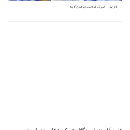
فائل فوٹو
قومی ٹیم کے فاسٹ باؤلر شاہین آفریدی