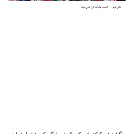
فائل فوٹو
فاسٹ بولنگ کوچ شان ٹیٹ