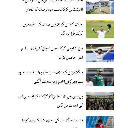
انگلینڈ ٹیسٹ ٹیم کے کپتان بین اسٹوکس کا
انٹرنیشنل کرکٹ سے ریٹائرمنٹ کا اعلان
جیک کیلس کو 21 ویں صدی کا عظیم ترین
کرکٹر قرار دیا گیا
بین الاقوامی کرکٹ میں شاہین آفریدی نے اہم
اعزاز حاصل کر لیا
بنگلا دیش کیخلاف بابراعظم پہلے ٹیسٹ میچ
سے باہر کیوں؟ اہم وجہ سامنے آگئی
پی ایس ایل 11: شائقین کو کرکٹ گراؤنڈ میں آنے
کی اجازت مل گئی
نسیم شاہ گھٹنے کی انجری کا شکار، ٹیم کو بڑا