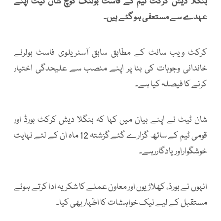
بنگلا دیش کرکٹ ٹیم کے فاسٹ بولنگ کوچ شان ٹیٹ اپنے
عہدے سے مستعفی ہو گئے ہیں۔
کرکٹ ویب سائٹ کے مطابق سابق آسٹریلوی فاسٹ بولرنے
خاندانی وجوہات کی بنا پر اپنے منصب سے علیحدگی اختیار
کرنے کا فیصلہ کیا ہے۔
شان ٹیٹ نے اپنے بیان میں کہا کہ بنگلا دیش کرکٹ بورڈ اور
قومی ٹیم کے ساتھ گزارے گئے گزشتہ 12 ماہ ان کے لئے نہایت
خوشگواراوریادگاررہے۔
انہوں نے بورڈ، کھلاڑیوں اور معاون عملے کا شکریہ ادا کرتے ہوئے
مستقبل کے لیے نیک خواہشات کا اظہار بھی کیا۔