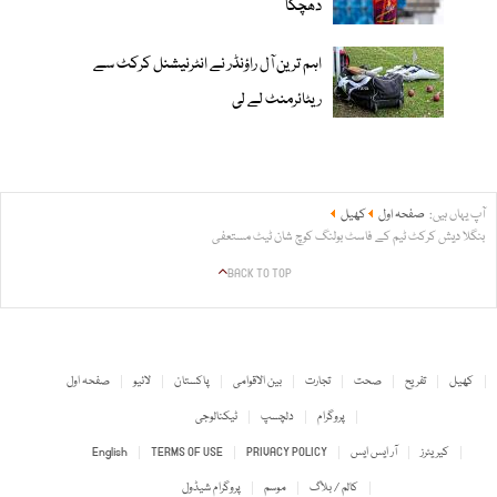
دھچکا
اہم ترین آل راؤنڈر نے انٹرنیشنل کرکٹ سے
ریٹائرمنٹ لے لی
آپ یہاں ہیں:
صفحہ اول
کھیل
بنگلا دیش کرکٹ ٹیم کے فاسٹ بولنگ کوچ شان ٹیٹ مستعفی
BACK TO TOP
کھیل
تفریح
صحت
تجارت
بین الاقوامی
پاکستان
لائیو
صفحہ اول
پروگرام
دلچسپ
ٹیکنالوجی
کیریئرز
آر ایس ایس
PRIVACY POLICY
TERMS OF USE
English
کالم / بلاگ
موسم
پروگرام شیڈول