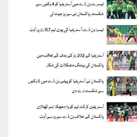
تیسرے ون ڈے میں آسٹریلیا کو 4 وکٹوں سے
شکست، پاکستان نے سیریز جیت لی
تیسرا ون ڈے: آسٹریلیا کی پوری ٹیم 157 رنز پر آؤٹ
آسٹریلیا کے 232 رنز کے ہدف کے تعاقب میں
پاکستان کی بیٹنگ مشکلات کی شکار
پاکستان نے آسٹریلیا کو پہلے ون ڈے میں 5 وکٹوں
سے شکست دے دی
آسٹریلوی کرکٹ ٹیم کو بڑا دھچکا، اہم کھلاڑی
پاکستان کے خلاف ون ڈے سیریز سے آؤٹ