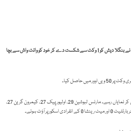
ایک روزہ سیریز کے تیسرے اور آخری ایک روزہ میچ میں آسٹریلیا نے بنگلا دیش کو 1 وکٹ سے شکست دے کر خود کو وائٹ واش سے بچا
کینگروز کی جانب سے کوپر کونولی 149 رنز کی شاندار باری کھیل کر نمایاں رہے۔ مارنس لبوشین 29، اولیور پِیک 27، کیمرون گرین 27،