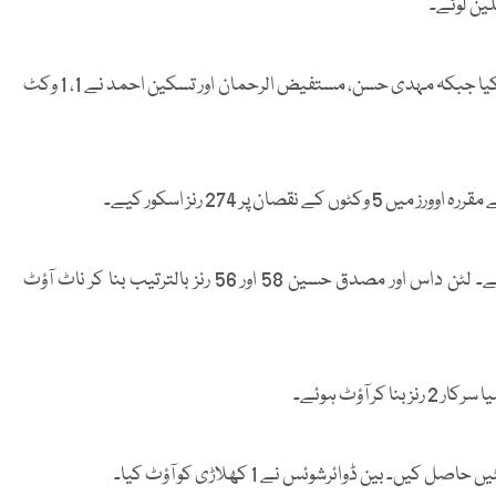
بنگلا دیش کی جانب سے شریف الاسلام نے 6 کھلاڑیوں کو آؤٹ کیا جبکہ مہدی حسن، مستفیض الرحمان اور تسکین احمد نے 1، 1 وکٹ
 پر 274 رنز اسکور کیے۔
بنگلا دیش کی جانب سے توحید ہردوئے 83 رنز بنا کر نمایاں رہے۔ لٹن داس اور مصدق حسین 58 اور 56 رنز بالترتیب بنا کر ناٹ آؤٹ