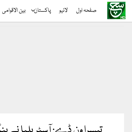
صفحہ اول
لائیو
پاکستان
بین الاقوامی
تیسرا ون ڈے: آسٹریلیا نے بنگلا دیش کو 1 وکٹ سے شکست دے کر خو