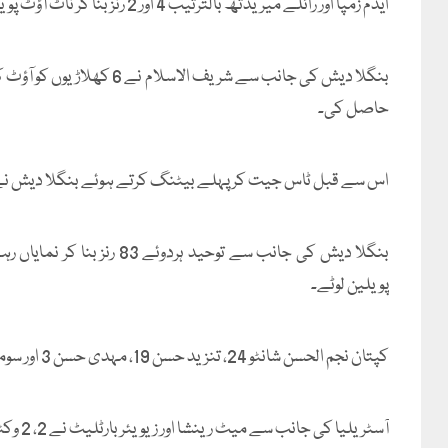
ایڈم زمپا اور رائلے میریڈتھ بالترتیب 4 اور 2 رنز بنا کر ناٹ آؤٹ پویلین لوٹے۔
حاصل کی۔
اس سے قبل ٹاس جیت کر پہلے بیٹنگ کرتے ہوئے بنگلا دیش نے مقررہ اوورز میں 5 وکٹوں کے نقصان
پویلین لوٹے۔
کپتان نجم الحسن شانٹو 24، تنزید حسن 19، مہدی حسن 3 اور سومیا سرکار 2 رنز بنا کر آؤٹ ہوئے۔
آسٹریلیا کی جانب سے میٹ رینشا اور زیویئر بارٹلیٹ نے 2، 2 وکٹیں حاصل کیں۔ بین ڈوائرشوئس نے 1 کھلاڑی کو آؤٹ کیا۔