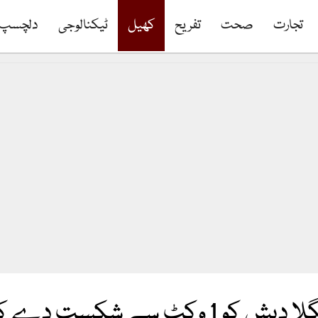
تجارت
صحت
تفریح
کھیل
ٹیکنالوجی
دلچسپ
د کو وائٹ واش سے بچا لیا