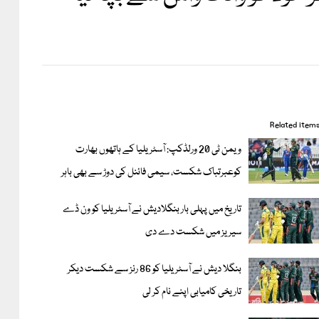
Related item
ویمن ٹی 20 ورلڈکپ: آسٹریلیا کے ہاتھوں بھارت
کوعبرتباک شکست، سیمی فائنل کی دوڑ سے بھی باہر
تاریخ میں پہلی بار بنگلادیش نے آسٹریلیا کو ون ڈے
سیریز میں شکست دے دی
بنگلا دیش نے آسٹریلیا کو 86 رنز سے شکست دیکر
تاریخی کامیابی اپنے نام کر لی