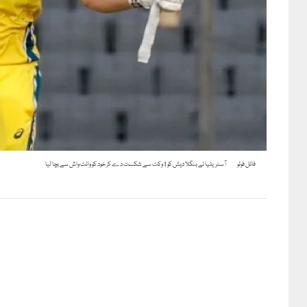
فائل فوٹو
آسٹریلیا نے بنگلا دیش کو 1 وکٹ سے شکست دے کر خود کو وائٹ واش سے بچا لیا