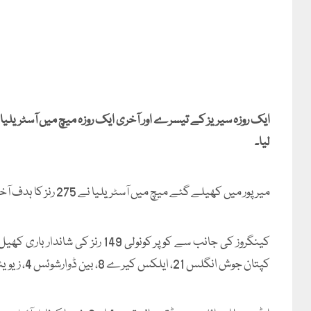
لیا۔
میرپور میں کھیلے گئے میچ میں آسٹریلیا نے 275 رنز کا ہدف آخری وکٹ پر 50 ویں اوور میں حاصل کیا۔
کپتان جوش انگلس 21، ایلکس کیرے 8، بین ڈوارشوئس 4، زیویئر بارٹلیٹ 0 اور میٹ رینشا 0 کے انفرادی اسکور پر آؤٹ ہوئے۔