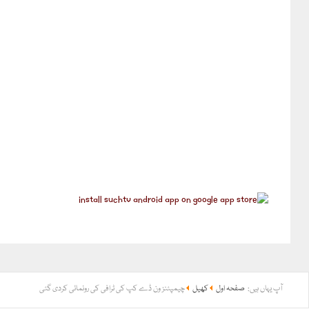
آپ یہاں ہیں:
صفحہ اول
کھیل
چیمپئنز ون ڈے کپ کی ٹرافی کی رونمائی کردی گئی