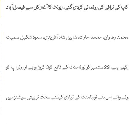
پ کی ٹرافی کی رونمائی کردی گئی، ایونٹ کا آغاز کل سے فیصل آباد
، محمد رضوان، محمد حارث، شاہین شاہ آفریدی، سعود شکیل سمیت
بورڈ نے افتتاحی ایونٹ کی کل انعامی رقم 4 کروڑ 90 لاکھ روپے رکھی ہے، 29 ستمبر کو ٹورنامنٹ کے فاتح کو3 کروڑ روپے اور رنر اپ کو
 ہونے والے اس نئے ٹورنامنٹ کی تیاری کیلئے سخت تربیتی سیشنز میں