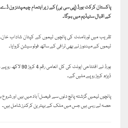
پاکستان کرکٹ بورڈ (پی سی بی) کے زیر اہتمام چیمپئنز ون ڈے ک
کے اقبال سٹیڈیم میں ہوگا۔
تقریب میں ٹورنامنٹ کی پانچوں ٹیموں کے کپتان شاداب خان
ٹیموں کے مینٹورز نے بھی ٹرافی کے ساتھ فوٹو سیشن کروایا۔
ڈیڑھ کروڑ روپے ملیں گے۔
پانچوں ٹیمیں گزشتہ پانچ دنوں سے فیصل آباد میں ہیں اور شروع
حصہ لے رہی ہیں جس میں ملک کے بہترین کرکٹرز شامل ہیں۔