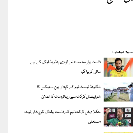
Related item
فاسٹ بولر محمد عامر کو دی ہنڈریڈ لیگ کے لیے
سائن کرلیا گیا
انگلینڈ ٹیسٹ ٹیم کے کپتان بین اسٹوکس کا
انٹرنیشنل کرکٹ سے ریٹائرمنٹ کا اعلان
بنگلا دیش کرکٹ ٹیم کے فاسٹ بولنگ کوچ شان ٹیٹ
مستعفی