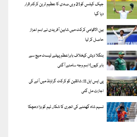
جیک کیلس کو 21 ویں صدی کا عظیم ترین کرکٹر قرار
دیا گیا
بین الاقوامی کرکٹ میں شاہین آفریدی نے اہم اعزاز
حاصل کر لیا
بنگلا دیش کیخلاف بابراعظم پہلے ٹیسٹ میچ سے
باہر کیوں؟ اہم وجہ سامنے آگئی
پی ایس ایل 11: شائقین کو کرکٹ گراؤنڈ میں آنے کی
اجازت مل گئی
نسیم شاہ گھٹنے کی انجری کا شکار، ٹیم کو بڑا دھچکا