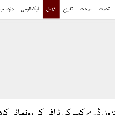
تجارت
صحت
تفریح
کھیل
ٹیکنالوجی
دلچسپ
 ون ڈے کپ کی ٹرافی کی رونمائی کر