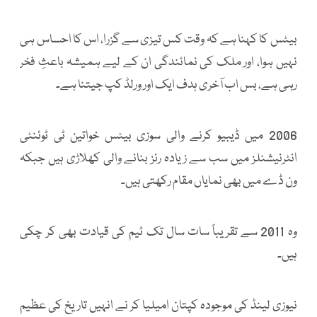
بیٹس کا کہنا ہے کہ وقت کس تیزی سے گزرا، اس کا احساس ہی
نہیں ہوا، اور ملک کی نمائندگی ان کے لیے ہمیشہ باعثِ فخر
رہی ہے، بس اب آخری ہدف ایک اور ورلڈ کپ جیتنا ہے۔
2006 میں ڈیبیو کرنے والی سوزی بیٹس خواتین ٹی ٹوئنٹی
انٹرنیشنلز میں سب سے زیادہ رنز بنانے والی کھلاڑی ہیں جبکہ
ون ڈے میں بھی نمایاں مقام رکھتی ہیں۔
وہ 2011 سے تقریباً سات سال تک ٹیم کی قیادت بھی کر چکی
ہیں۔
نیوزی لینڈ کی موجودہ کپتان امیلیا کر نے انہیں تاریخ کی عظیم