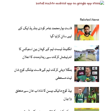
Related items
فاسٹ بولر محمد عامر کو دی ہنڈریڈ لیگ کے
لیے سائن کرلیا گیا
انگلینڈ ٹیسٹ ٹیم کے کپتان بین اسٹوکس کا
انٹرنیشنل کرکٹ سے ریٹائرمنٹ کا اعلان
بنگلا دیش کرکٹ ٹیم کے فاسٹ بولنگ کوچ شان
ٹیٹ مستعفی
ہیڈ کوچ مائیک ہیسن کا شاداب خان سے متعلق
بڑا بیان