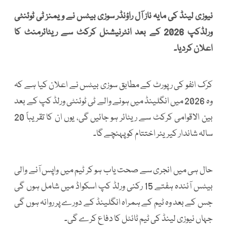
نیوزی لینڈ کی مایہ ناز آل راؤنڈر سوزی بیٹس نے ویمنز ٹی ٹوئنٹی
ورلڈکپ 2026 کے بعد انٹرنیشنل کرکٹ سے ریٹائرمنٹ کا
اعلان کردیا۔
کرک انفو کی رپورٹ کے مطابق سوزی بیٹس نے اعلان کیا ہے کہ
وہ 2026 میں انگلینڈ میں ہونے والے ٹی ٹوئنٹی ورلڈ کپ کے بعد
بین الاقوامی کرکٹ سے ریٹائر ہو جائیں گی، یوں ان کا تقریباً 20
سالہ شاندار کیریئر اختتام کو پہنچے گا۔
حال ہی میں انجری سے صحت یاب ہو کر ٹیم میں واپس آنے والی
بیٹس آئندہ ہفتے 15 رکنی ورلڈ کپ اسکواڈ میں شامل ہوں گی
جس کے بعد وہ ٹیم کے ہمراہ انگلینڈ کے دورے پر روانہ ہوں گی
جہاں نیوزی لینڈ کی ٹیم ٹائٹل کا دفاع کرے گی۔