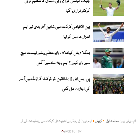
جیک کیلس کو 21 ویں صدی کا عظیم ترین
کرکٹر قرار دیا گیا
بین الاقوامی کرکٹ میں شاہین آفریدی نے اہم
اعزاز حاصل کر لیا
بنگلا دیش کیخلاف بابراعظم پہلے ٹیسٹ میچ
سے باہر کیوں؟ اہم وجہ سامنے آگئی
پی ایس ایل 11: شائقین کو کرکٹ گراؤنڈ میں آنے
کی اجازت مل گئی
آپ یہاں ہیں:
صفحہ اول
کھیل
اہم ترین آل راؤنڈر نے انٹرنیشنل کرکٹ سے ریٹائرمنٹ لے لی
BACK TO TOP