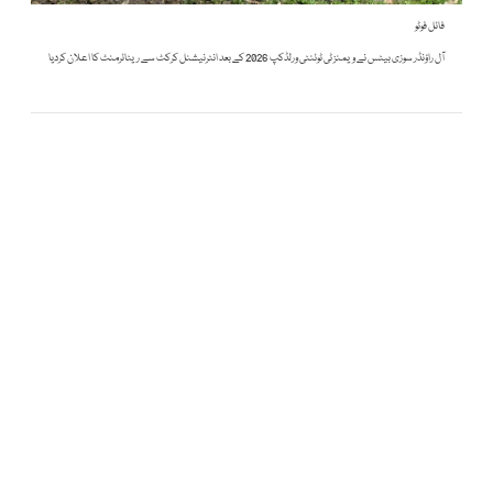
فائل فوٹو
آل راؤنڈر سوزی بیٹس نے ویمنز ٹی ٹوئنٹی ورلڈکپ 2026 کے بعد انٹرنیشنل کرکٹ سے ریٹائرمنٹ کا اعلان کردیا