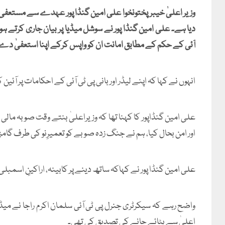
وزیر اعلیٰ خیبرپختونخوا علی امین گنڈا پور عہدے سے مستعفی ہوگ
دیا ہے۔ علی امین گنڈا پور نے سوشل میڈیا پر بیان جاری کرتے ہو
آئی کے حکم کے مطابق امانت ان کو واپس کرکے اپنا استعفیٰ دے 
انہوں نے کہا کہ اپنے لیڈر اور بانی پی ٹی آئی کے احکامات پر آئین کے آرٹیکل 130 کے تحت استعف
علی امین گنڈاپور کا کہنا تھا کہ وزیراعلیٰ بنتے وقت صوبہ مالی 
اور امن بحال کیا، ہم نے جنگ زدہ صوبے کو تعمیرِنو کی طرف گامز
علی امین گنڈا پور نے کہاکہ ساتھ دینے پر کابینہ، اراکینِ اسمبلی 
واضح رہے کہ سیکرٹری جنرل پی ٹی آئی سلمان اکرم راجا نے میڈیا
اعلیٰ سے ہٹائے جانے کی تصدیق کی تھی۔