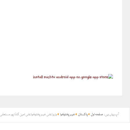
آپ یہاں ہیں:
صفحہ اول
پاکستان
خیبر پختونخوا
وزیراعلیٰ خیبرپختونخواعلی امین گنڈا پور مستعفی