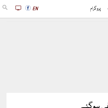
پروگرام
EN
فی ہوگئے