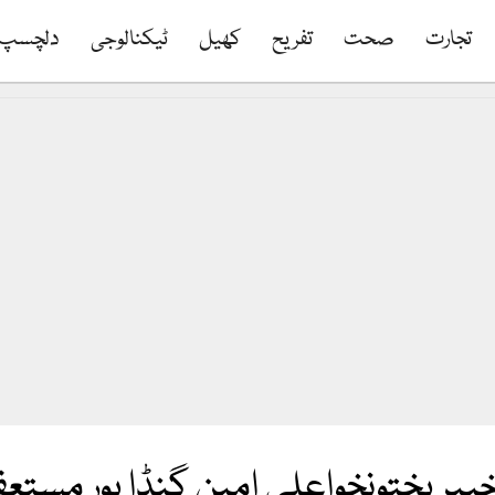
تجارت
صحت
تفریح
کھیل
ٹیکنالوجی
دلچسپ
 خیبرپختونخواعلی امین گنڈا پور مستع