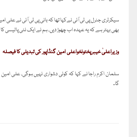
سیکرٹری جنرل پی ٹی آئی نےکہا تھا کہ بانی پی ٹی آئی نے علی 
بھی بہتر ہے کہ یہ عہدہ اب چھوڑ دیں، ہم نے ایک نئی پالیسی کا 
وزیرا
علی
ٰ خیبر پختونخواعلی
امین
گنڈاپور
کی تبدیلی کا فیصلہ
سلمان اکرم راجا نے کہا کہ کوئی دشواری نہیں ہوگی، علی امین
گا۔