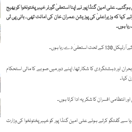
ئے۔ علی امین گنڈا پور نے اپنا استعفیٰ گورنر خیبرپختونخوا کو بھیج
ئے کہا کہ وزیراعلیٰ کی پوزیشن عمران خان کی امانت تھی ، بانی پی ٹی
رہا ہوں۔
یٰ دے رہا ہوں۔
بحران اور دہشتگردی کا شکار تھا، اپنے دور میں صوبے کا مالی استحکام
ن کیا۔
اور انتظامی افسران کا شکریہ ادا کرتا ہوں۔
 سے گفتگو کرتے ہوئے علی امین گنڈا پور کو خیبر پختونخوا کی وزارت