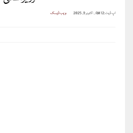
اپ ڈیٹ:
12 AM , اکتوبر 9, 2025
ویب ڈیسک