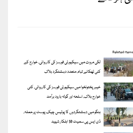
Related item
لکی مروت میں سیکیورٹی فورسز کی کارروائی، خوارج کے
کئی ٹھکانے تباہ، متعدد دہشتگرد ہلاک
خیبر پختونخوا میں سیکیورٹی فورسز کی کارروائی، کئی
خوارج ہلاک، اسلحہ اور گولہ بارود برآمد
ہنگو میں دہشتگردوں کا پولیس چیک پوسٹ پرحملہ،
ڈی ایس پی سمیت 10 اہلکار شہید