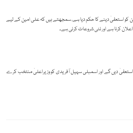
امین کو استعفیٰ دینے کا حکم دیا ہے، سمجھتے ہیں کہ علی امین کے لیے
اعلان کرنا ہے اور نئی شروعات کرنی ہے۔
 استعفیٰ دیں گے اور اسمبلی سہیل آفریدی کو وزیراعلیٰ منتخب کرے