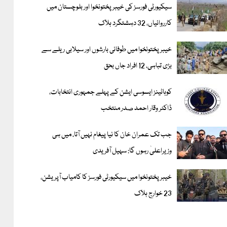
سیکیورٹی فورسز کی خیبر پختونخوا اور بلوچستان میں
کارروائیاں، 32 دہشتگرد ہلاک
خیبرپختونخوا میں طوفانی بارشوں اور سیلابی ریلے سے
بڑی تباہی، 12 افراد جاں بحق
کوہاٹینز ایسوسی ایشن کے پہلے جمہوری انتخابات،
ڈاکٹر وقار احمد صدر منتخب
جب تک عمران خان کا نیا پیغام نہیں آتا، میں ہی
وزیراعلیٰ رہوں گا: سہیل آفریدی
خیبرپختونخوا میں سیکیورٹی فورسز کا کامیاب آپریشن،
23 خوارج ہلاک