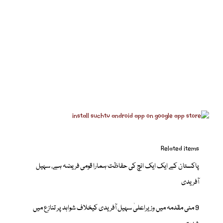
Related items
پاکستان کے ایک ایک انچ کی حفاظت ہمارا قومی فریضہ ہے، سہیل
آفریدی
9 مئی مقدمہ میں وزیراعلیٰ سہیل آفریدی کیخلاف شواہد پر تنازع میں