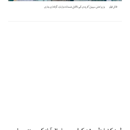
فائل فوٹو
وزیراعلیٰ سہیل آفریدی کے ناقابلِ ضمانت وارنٹِ گرفتاری جاری