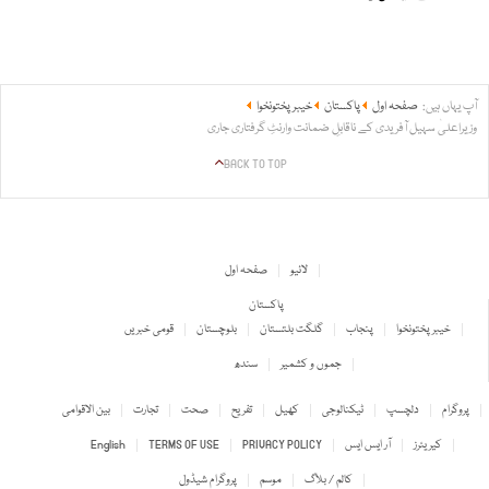
آپ یہاں ہیں:
صفحہ اول
پاکستان
خیبر پختونخوا
وزیراعلیٰ سہیل آفریدی کے ناقابلِ ضمانت وارنٹِ گرفتاری جاری
BACK TO TOP
لائیو
صفحہ اول
پاکستان
خیبر پختونخوا
پنجاب
گلگت بلتستان
بلوچستان
قومی خبریں
جموں و کشمیر
سندھ
پروگرام
دلچسپ
ٹیکنالوجی
کھیل
تفریح
صحت
تجارت
بین الاقوامی
کیریئرز
آر ایس ایس
PRIVACY POLICY
TERMS OF USE
English
کالم / بلاگ
موسم
پروگرام شیڈول