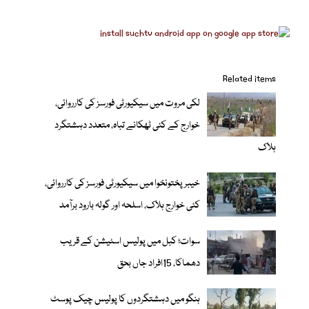
Related items
لکی مروت میں سیکیورٹی فورسز کی کارروائی،
خوارج کے کئی ٹھکانے تباہ، متعدد دہشتگرد
ہلاک
خیبر پختونخوا میں سیکیورٹی فورسز کی کارروائی،
کئی خوارج ہلاک، اسلحہ اور گولہ بارود برآمد
سوات؛ کبل میں پولیس اسٹیشن کے قریب
دھماکا، 15افراد جاں بحق
ہنگو میں دہشتگردوں کا پولیس چیک پوسٹ