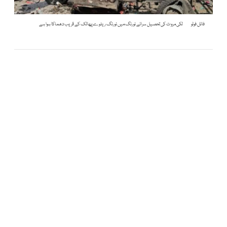
فائل فوٹو
لکی مروت کی تحصیل سرائے نورنگ میں نورنگ ریلوے پھاٹک کے قریب دھماکا ہوا ہے