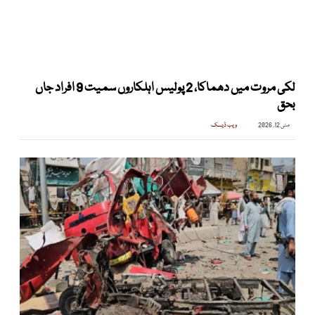
لکی مروت میں دھماکا، 2 پولیس اہلکاروں سمیت 9 افراد جاں
بحق
مئی 12, 2026
ویب ڈیسک