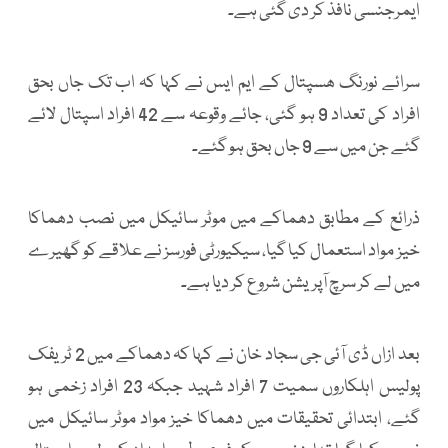
ایمرجنسی نافذ کر دی گئی ہے۔
سرائے نورنگ ھسپتال کے ایم ایس نے کہا کہ اب تک جاں بحق
افراد کی تعداد 9 ہو گئی، جائے وقوعہ سے 42 افراد اسپتال لائے
گئے جن میں سے 9 جاں بحق ہو گئے۔
ذرائع کے مطابق دھماکے میں موٹر سائیکل میں نصب دھماکا
خیز مواد استعمال کیا گیا، سیکیورٹی فورسز نے علاقے کو گھیرے
میں لے کر سرچ آپریشن شروع کر دیا ہے۔
بعد ازاں ڈی آئی جی سجاد خان نے کہا کہ دھماکے میں 2 ٹریفک
پولیس اہلکاروں سمیت 7 افراد شہید جبکہ 23 افراد زخمی ہو
گئے، ابتدائی تحقیقات میں دھماکا خیز مواد موٹر سائیکل میں