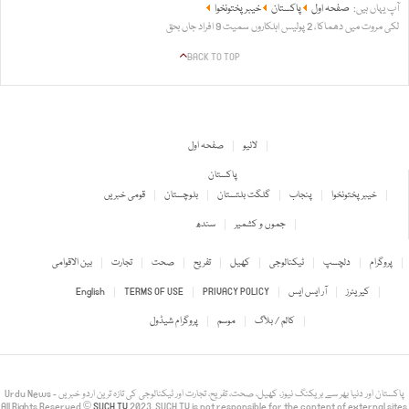
آپ یہاں ہیں:
صفحہ اول
پاکستان
خیبر پختونخوا
لکی مروت میں دھماکا، 2 پولیس اہلکاروں سمیت 9 افراد جاں بحق
BACK TO TOP
لائیو
صفحہ اول
پاکستان
خیبر پختونخوا
پنجاب
گلگت بلتستان
بلوچستان
قومی خبریں
جموں و کشمیر
سندھ
پروگرام
دلچسپ
ٹیکنالوجی
کھیل
تفریح
صحت
تجارت
بین الاقوامی
کیریئرز
آر ایس ایس
PRIVACY POLICY
TERMS OF USE
English
کالم / بلاگ
موسم
پروگرام شیڈول
Urdu News - پاکستان اور دنیا بھر سے بریکنگ نیوز، کھیل، صحت، تفریح، تجارت اور ٹیکنالوجی کی تازہ ترین اردو خبریں
All Rights Reserved ©
SUCH TV
2023. SUCH TV is not responsible for the content of external sites.