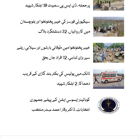
پرحملہ، ڈی ایس پی سمیت 10 اہلکار شہید
سیکیورٹی فورسز کی خیبر پختونخوا اور بلوچستان
میں کارروائیاں، 32 دہشتگرد ہلاک
خیبرپختونخوا میں طوفانی بارشوں اور سیلابی ریلے
سے بڑی تباہی، 12 افراد جاں بحق
ٹانک میں پولیس کی بکتر بند گاڑی کے قریب
دھماکا، 2 اہلکار شہید
کوہاٹینز ایسوسی ایشن کے پہلے جمہوری
انتخابات، ڈاکٹر وقار احمد صدر منتخب