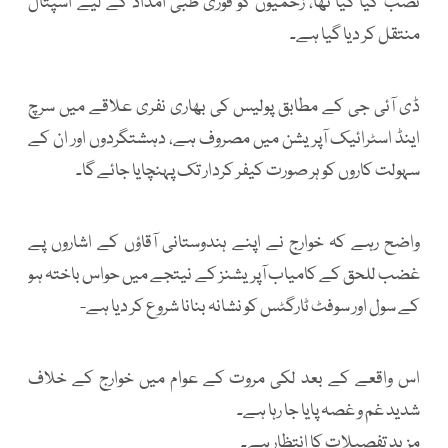
نصب کیا گیا تھا، زخمیوں کو فوری طبی امداد کے لیے اسپتال
منتقل کر دیا گیا ہے۔
ڈی آئی جی کے مطابق پولیس کی بھاری نفری علاقے میں سرچ
اینڈ اسٹرائیک آپریشن میں مصروف ہے، دہشتگردوں اور ان کے
سہولت کاروں کو ہر صورت کیفر کردار تک پہنچایا جائے گا۔
واضح رہے کہ خوارج نے اپنے ہندوستانی آقاؤں کے اشاروں پے
غضب للحق کے کامیاب آپریشنز کے نیتجے میں حواس باختہ ہو
کے سول اور سوفٹ ٹارگٹس کو نشانہ بنانا شروع کر دیا ہے-
اس واقعے کے بعد لکی مروت کے عوام میں خوارج کے خلاف
شدید غم و غصہ پایا جا رہا ہے۔
مزید تفصیلات کا انتظار ہے۔