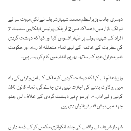
دوسری جانب وزیراعظم محمد شہباز شریف نے لکی مروت سرائے
نورنگ بازار میں دھماکہ میں 2 ٹریفک پولیس اہلکاروں سمیت 7
افراد کے شہید ہونے پر اظہار افسوس کیا اور کہا کہ دہشت گردی
کی عفریت کے خاتمہ کے لیۓ تمام متعلقہ ادارے اور حکومت
غیر متزلزل عزم کے ساتھ بھرپور انداز میں کام کر رہے ہیں۔
وزیراعظم نے کہا کہ دہشت گردوں کو ملک کے امن و ترقی کی راہ
میں روکاوٹ بننے کی اجازت نہیں دی جاۓ گی، تمام قانون نافذ
کرنے والے ادارے اور عوام نے دہشت گردی کے خلاف اس جدو
جہد میں بیش قدر قربانیاں دی ہیں۔
شہباز شریف نے واقعے کی جلد انکوائری مکمل کر کے ذمہ داران