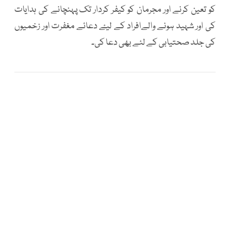
کو تعین کرنے اور مجرمان کو کیفر کردار تک پہنچانے کی ہدایات
کی اور شہید ہونے والےافراد کے لیۓ دعائے مغفرت اور زخمیوں
کی جلد صحتیابی کے لئے بھی دعا کی۔