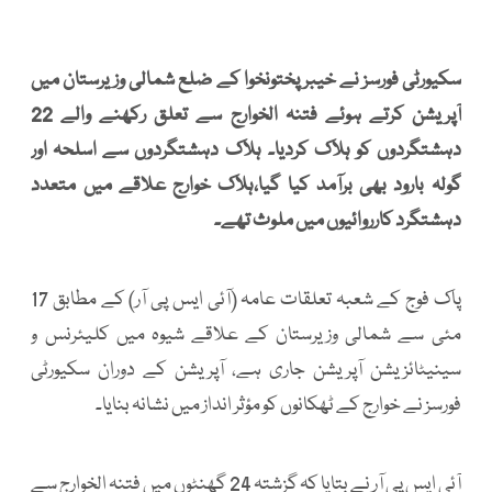
سکیورٹی فورسز نے خیبرپختونخوا کے ضلع شمالی وزیرستان میں
آپریشن کرتے ہوئے فتنہ الخوارج سے تعلق رکھنے والے 22
دہشتگردوں کو ہلاک کردیا۔ ہلاک دہشتگردوں سے اسلحہ اور
گولہ بارود بھی برآمد کیا گیا،ہلاک خوارج علاقے میں متعدد
دہشتگرد کارروائیوں میں ملوث تھے۔
پاک فوج کے شعبہ تعلقات عامہ (آئی ایس پی آر) کے مطابق 17
مئی سے شمالی وزیرستان کے علاقے شیوہ میں کلیئرنس و
سینیٹائزیشن آپریشن جاری ہے، آپریشن کے دوران سکیورٹی
فورسز نے خوارج کے ٹھکانوں کو مؤثر انداز میں نشانہ بنایا۔
آئی ایس پی آر نے بتایا کہ گزشتہ 24 گھنٹوں میں فتنہ الخوارج سے