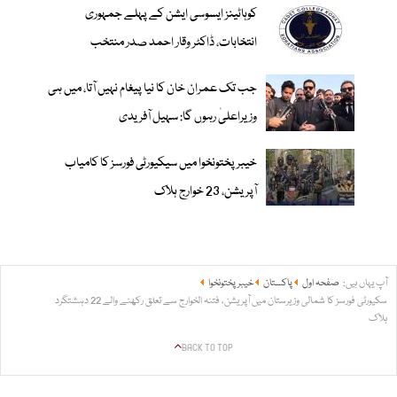
کوہاٹینز ایسوسی ایشن کے پہلے جمہوری
انتخابات، ڈاکٹر وقار احمد صدر منتخب
جب تک عمران خان کا نیا پیغام نہیں آتا، میں ہی
وزیراعلیٰ رہوں گا: سہیل آفریدی
خیبرپختونخوا میں سیکیورٹی فورسز کا کامیاب
آپریشن، 23 خوارج ہلاک
آپ یہاں ہیں:
صفحہ اول
پاکستان
خیبر پختونخوا
سکیورٹی فورسز کا شمالی وزیرستان میں آپریشن، فتنہ الخوارج سے تعلق رکھنے والے 22 دہشتگرد
ہلاک
BACK TO TOP