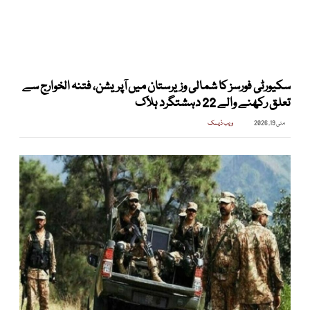
سکیورٹی فورسز کا شمالی وزیرستان میں آپریشن، فتنہ الخوارج سے
تعلق رکھنے والے 22 دہشتگرد ہلاک
مئی 19, 2026
ویب ڈیسک