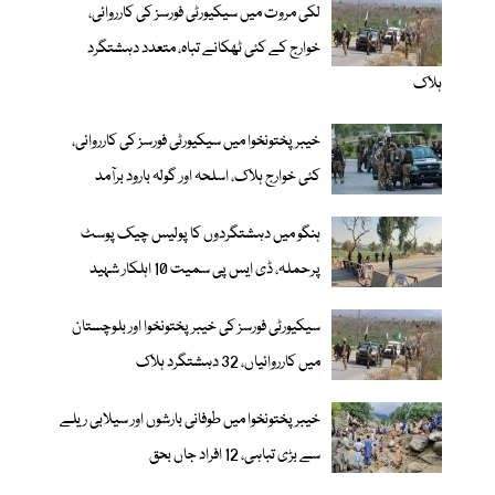
لکی مروت میں سیکیورٹی فورسز کی کارروائی،
خوارج کے کئی ٹھکانے تباہ، متعدد دہشتگرد
ہلاک
خیبر پختونخوا میں سیکیورٹی فورسز کی کارروائی،
کئی خوارج ہلاک، اسلحہ اور گولہ بارود برآمد
ہنگو میں دہشتگردوں کا پولیس چیک پوسٹ
پرحملہ، ڈی ایس پی سمیت 10 اہلکار شہید
سیکیورٹی فورسز کی خیبر پختونخوا اور بلوچستان
میں کارروائیاں، 32 دہشتگرد ہلاک
خیبرپختونخوا میں طوفانی بارشوں اور سیلابی ریلے
سے بڑی تباہی، 12 افراد جاں بحق