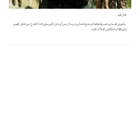
فائل فوٹو
سکیورٹی فورسز نے خیبرپختونخوا کے ضلع شمالی وزیرستان میں آپریشن کرتے ہوئے فتنہ الخوارج سے تعلق رکھنے
والے 22 دہشتگردوں کو ہلاک کردیا