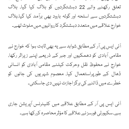
تعلق رکھنے والے 22 دہشتگردوں کو ہلاک کیا گیا، ہلاک
دہشتگردوں سے اسلحہ اور گولہ بارود بھی برآمد کیا گیا،ہلاک
خوارج علاقے میں متعدد دہشتگرد کارروائیوں میں ملوث تھے۔
آئی ایس پی آر کے مطابق شواہد سے یہ بھی ثابت ہوا کہ خوارج نے
مقامی آبادی کو دھمکیوں اور جبر کے ذریعے اپنے زیراثر رکھا،
خوارج نے محفوظ نقل وحرکت کیلئے مقامی آبادی کو انسانی
ڈھال کے طورپراستعمال کیا، معصوم شہریوں کی جانوں کو
خطرے میں ڈالنے کی ہرگز اجازت نہیں دی جاسکتی۔
آئی ایس پی آر کے مطابق علاقے میں کلیئرنس آپریشن جاری
ہے، سکیورٹی فورسز نے علاقے کا مؤثر محاصرہ کررکھا ہے۔