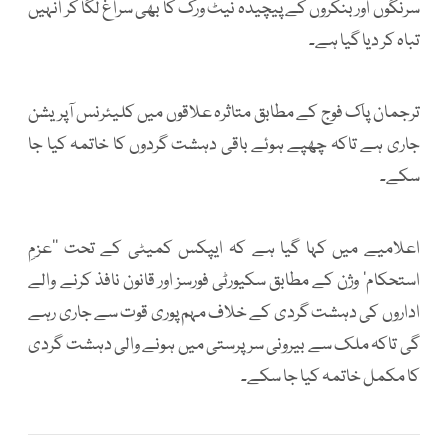
سرنگوں اور بنکروں کے پیچیدہ نیٹ ورک کا بھی سراغ لگا کر انہیں
تباہ کر دیا گیا ہے۔
ترجمان پاک فوج کے مطابق متاثرہ علاقوں میں کلیئرنس آپریشن
جاری ہے تاکہ چھپے ہوئے باقی دہشت گردوں کا خاتمہ کیا جا
سکے۔
اعلامیے میں کہا گیا ہے کہ ایپکس کمیٹی کے تحت ’’عزمِ
استحکام‘ وژن کے مطابق سکیورٹی فورسز اور قانون نافذ کرنے والے
اداروں کی دہشت گردی کے خلاف مہم پوری قوت سے جاری رہے
گی تاکہ ملک سے بیرونی سرپرستی میں ہونے والی دہشت گردی
کا مکمل خاتمہ کیا جا سکے۔