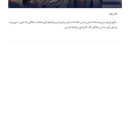
فائل فوٹو
سکیورٹی فورسز نے مصدقہ انٹیلی جنس اطلاعات کی بنیاد پر خیبرپختونخوا کے مختلف علاقوں دتہ خیل، اسپین وام
اور بنوں کے حساس علاقوں تک کارروائیوں کو بڑھا دیا ہے