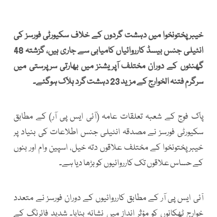
خیبرپختونخوا میں دہشت گردوں کے خلاف سکیورٹی فورسز کی
انٹیلی جنس بیسڈ کارروائیاں کامیابی سے جاری ہیں، گزشتہ 48
گھنٹوں کے دوران مختلف آپریشنز میں بھارتی سرپرستی میں
سرگرم فتنہ الخوارج کے مزید 23 دہشت گرد ہلاک ہوگئے۔
پاک فوج کے شعبہ تعلقات عامہ (آئی ایس پی آر) کے مطابق
سکیورٹی فورسز نے مصدقہ انٹیلی جنس اطلاعات کی بنیاد پر
خیبرپختونخوا کے مختلف علاقوں دتہ خیل، اسپین وام اور بنوں
کے حساس علاقوں تک کارروائیوں کو بڑھا دیا ہے۔
آئی ایس پی آر کے مطابق کارروائیوں کے دوران فورسز نے متعدد
خوارج ٹھکانوں کو مؤثر انداز میں نشانہ بنایا۔ شدید فائرنگ کے