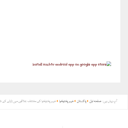
آپ یہاں ہیں:
صفحہ اول
پاکستان
خیبر پختونخوا
خیبرپختونخوا کے مختلف علاقوں میں زلزلے کے 