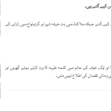
س کیے گئے ہیں۔
یے گئے جبکہ ملاکنڈ میں بٹ خیلہ شہر اور گردونواح میں زلزلے کے
ور لوگ خوف کے عالم میں کلمہ طیبہ کا ورد کرتے ہوئے گھروں اور
ی و مالی نقصان کی اطلاع نہیں ملی۔