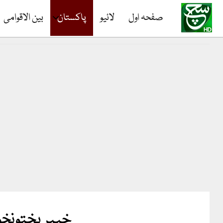
صفحہ اول
لائیو
پاکستان
بین الاقوامی
خیبرپختونخو