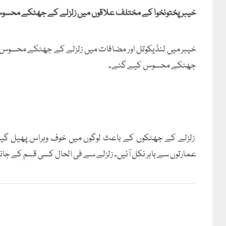
خیبرپختونخوا کے مختلف علاقوں میں زلزلے کے جھٹکے محسو
خیبر میں لنڈیکوتل اور مضافات میں زلزلے کے جھٹکے محسوس ک
جھٹکے محسوس کیے گئے۔
زلزلے کے جھٹکوں کے باعث لوگوں میں خوف وہراس پھیل گیا ا
عمارتوں سے باہر نکل آئیں۔ زلزلے سے فی الحال کسی قسم کے جان