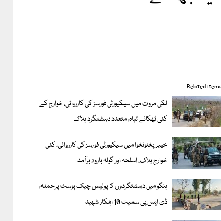
Related item
لکی مروت میں سیکیورٹی فورسز کی کارروائی، خوارج کے
کئی ٹھکانے تباہ، متعدد دہشتگرد ہلاک
خیبر پختونخوا میں سیکیورٹی فورسز کی کارروائی، کئی
خوارج ہلاک، اسلحہ اور گولہ بارود برآمد
ہنگو میں دہشتگردوں کا پولیس چیک پوسٹ پرحملہ،
ڈی ایس پی سمیت 10 اہلکار شہید