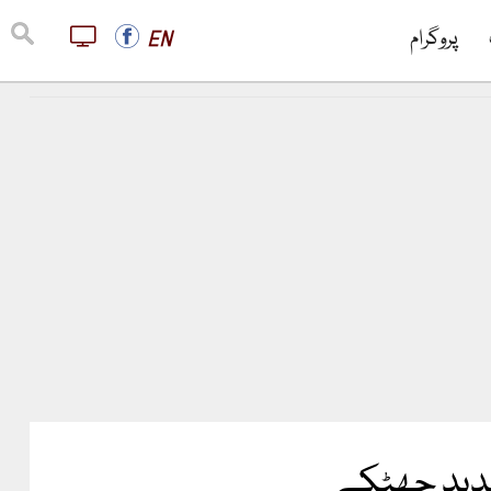
پروگرام
EN
شدید جھٹکے