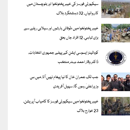
سیکیورٹی فورسز کی خیبر پختونخوا اور بلوچستان میں
کارروائیاں، 32 دہشتگرد ہلاک
خیبرپختونخوا میں طوفانی بارشوں اور سیلابی ریلے سے
بڑی تباہی، 12 افراد جاں بحق
کوہاٹینز ایسوسی ایشن کے پہلے جمہوری انتخابات،
ڈاکٹر وقار احمد صدر منتخب
جب تک عمران خان کا نیا پیغام نہیں آتا، میں ہی
وزیراعلیٰ رہوں گا: سہیل آفریدی
خیبرپختونخوا میں سیکیورٹی فورسز کا کامیاب آپریشن،
23 خوارج ہلاک